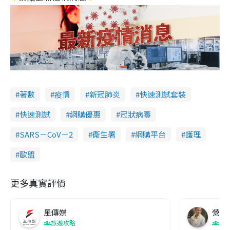
著數
疫情
新冠肺炎
快速測試套裝
快速測試
網購優惠
冠狀病毒
SARS－CoV－2
衞生署
網購平台
護理
歐盟
更多真實評價
風傳媒
營養教
旅遊攻略
生