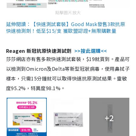
點擊圖片放大
延伸閱讀：【快速測試套裝】Good Mask發售3款抗原
快速檢測劑！低至$15/支 獲歐盟認證+無限購數量
Reagen 新冠抗原快速測試劑
>>按此選購<<
莎莎網店亦有售多款快速測試套裝，$19就買到。產品可
以檢測到Omicron及Delta等新型冠狀病毒，使用鼻拭子
樣本，只需15分鐘就可以取得快速抗原測試結果。靈敏
度95.2%，特異度98.1%。
+2