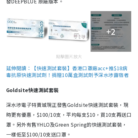
發DEEPBLUE 原廠版本。
+2
點擊圖片放大
延伸閱讀：【快速測試套裝】香港口罩廠acc+推$18病
毒抗原快速測試劑！捐贈10萬盒測試劑予深水埗露宿者
Goldsite快速測試套裝
深水埗電子特賣城現正發售Goldsite快速測試套裝，現
時更有優惠，$100/10支，平均每支$10，買10支再送口
罩。另外有售YHLO及Green Spring的快速測試套裝，
一樣低至$100/10支送口罩。