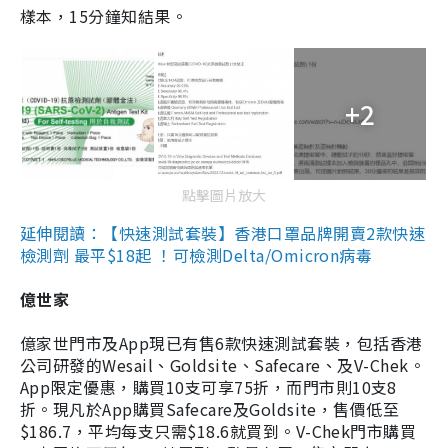
樣本，15分鐘知結果。
+2
點擊圖片放大
延伸閱讀：【快速測試套裝】香港口罩品牌開賣2款快速
檢測劑 最平$18起 ！可檢測Delta/Omicron病毒
億世家
億家世門市及App現已有售6款快速測試套裝，包括香港
公司研發的Wesail、Goldsite、Safecare、及V-Chek。
App限定優惠，購買10支可享75折，而門市則10支8
折。現凡於App購買Safecare及Goldsite，售價低至
$186.7，平均每支只需$18.6就買到。V-Chek門市購買