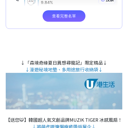
↓「森境奇緣夏日異想尋龍記」限定精品↓
↓漫遊秘境地墊、多用途旅行收納袋↓
【送您🐯】韓國超人氣文創品牌MUZIK TIGER 冰感風扇！
↓將萌虎嘅慵懶療癒帶返屋企↓