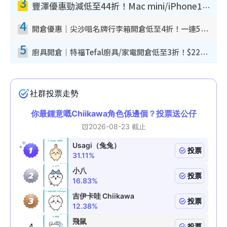
3
豐澤優惠勁減低至44折！Mac mini/iPhone17Pro大減價！廚房家電$220起
4
開倉優惠｜尖沙咀名牌行李箱開倉低至4折！一連5日 American Tourister/ace./Hallmark $200起！
5
廚具開倉｜特福Tefal廚具/家電開倉低至3折！$220起買平底鍋/炒鑊/湯煲！電飯煲/吸塵機/燙斗$418起