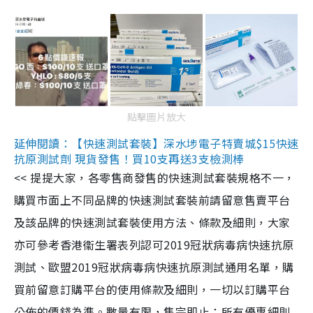
點擊圖片放大
延伸閱讀：【快速測試套裝】深水埗電子特賣城$15快速
抗原測試劑 現貨發售！買10支再送3支檢測棒
<< 提提大家，各零售商發售的快速測試套裝規格不一，
購買市面上不同品牌的快速測試套裝前請留意售賣平台
及該品牌的快速測試套裝使用方法、條款及細則，大家
亦可參考香港衞生署表列認可2019冠狀病毒病快速抗原
測試、歐盟2019冠狀病毒病快速抗原測試通用名單，購
買前留意訂購平台的使用條款及細則，一切以訂購平台
公佈的價錢為準。數量有限，售完即止；所有優惠細則