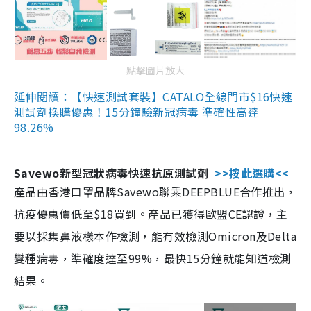
點擊圖片放大
延伸閱讀：【快速測試套裝】CATALO全線門市$16快速
測試劑換購優惠！15分鐘驗新冠病毒 準確性高達
98.26%
Savewo新型冠狀病毒快速抗原測試劑
>>按此選購<<
產品由香港口罩品牌Savewo聯乘DEEPBLUE合作推出，
抗疫優惠價低至$18買到。產品已獲得歐盟CE認證，主
要以採集鼻液樣本作檢測，能有效檢測Omicron及Delta
變種病毒，準確度達至99%，最快15分鐘就能知道檢測
結果。