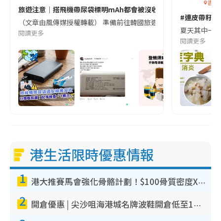
香港
旅遊注意｜搭飛機帶尿袋標明mAh都會被沒收😱出發前切記檢查「1
#連皮帶籽都
（文章由風傳媒授權轉載） 準備前往韓國旅遊的民眾，近期要特別留
夏天其中一種時
閱讀更多
閱讀更多
港生活限時優惠情報
1
港大推賽馬會強化骨骼計劃！$100骨質密度X光檢查 完成免費運動訓練送超市禮券！附參加資格
2
開倉優惠 | 尖沙咀海港城名牌波鞋開倉低至1折！On鞋$899起／Joy&Peace鞋履$98起