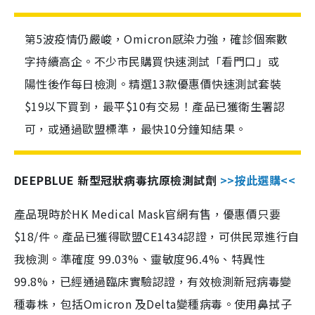
第5波疫情仍嚴峻，Omicron感染力強，確診個案數
字持續高企。不少市民購買快速測試「看門口」或
陽性後作每日檢測。精選13款優惠價快速測試套裝
$19以下買到，最平$10有交易！產品已獲衛生署認
可，或通過歐盟標準，最快10分鐘知結果。
DEEPBLUE 新型冠狀病毒抗原檢測試劑
>>按此選購<<
產品現時於HK Medical Mask官網有售，優惠價只要
$18/件。產品已獲得歐盟CE1434認證，可供民眾進行自
我檢測。準確度 99.03%、靈敏度96.4%、特異性
99.8%，已經通過臨床實驗認證，有效檢測新冠病毒變
種毒株，包括Omicron 及Delta變種病毒。使用鼻拭子