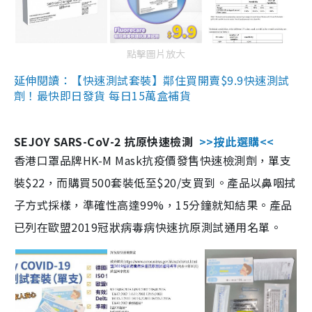
點擊圖片放大
延伸閱讀：【快速測試套裝】鄰住買開賣$9.9快速測試
劑！最快即日發貨 每日15萬盒補貨
SEJOY SARS-CoV-2 抗原快速檢測
>>按此選購<<
香港口罩品牌HK-M Mask抗疫價發售快速檢測劑，單支
裝$22，而購買500套裝低至$20/支買到。產品以鼻咽拭
子方式採樣，準確性高達99%，15分鐘就知結果。產品
已列在歐盟2019冠狀病毒病快速抗原測試通用名單。