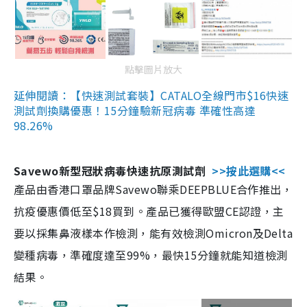
點擊圖片放大
延伸閱讀：【快速測試套裝】CATALO全線門市$16快速
測試劑換購優惠！15分鐘驗新冠病毒 準確性高達
98.26%
Savewo新型冠狀病毒快速抗原測試劑
>>按此選購<<
產品由香港口罩品牌Savewo聯乘DEEPBLUE合作推出，
抗疫優惠價低至$18買到。產品已獲得歐盟CE認證，主
要以採集鼻液樣本作檢測，能有效檢測Omicron及Delta
變種病毒，準確度達至99%，最快15分鐘就能知道檢測
結果。