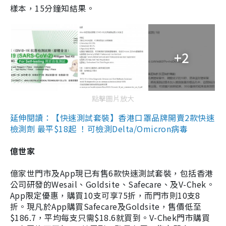
樣本，15分鐘知結果。
+2
點擊圖片放大
延伸閱讀：【快速測試套裝】香港口罩品牌開賣2款快速
檢測劑 最平$18起 ！可檢測Delta/Omicron病毒
億世家
億家世門市及App現已有售6款快速測試套裝，包括香港
公司研發的Wesail、Goldsite、Safecare、及V-Chek。
App限定優惠，購買10支可享75折，而門市則10支8
折。現凡於App購買Safecare及Goldsite，售價低至
$186.7，平均每支只需$18.6就買到。V-Chek門市購買