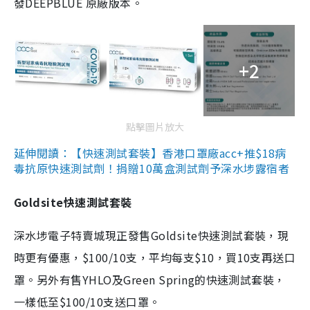
發DEEPBLUE 原廠版本。
+2
點擊圖片放大
延伸閱讀：【快速測試套裝】香港口罩廠acc+推$18病
毒抗原快速測試劑！捐贈10萬盒測試劑予深水埗露宿者
Goldsite快速測試套裝
深水埗電子特賣城現正發售Goldsite快速測試套裝，現
時更有優惠，$100/10支，平均每支$10，買10支再送口
罩。另外有售YHLO及Green Spring的快速測試套裝，
一樣低至$100/10支送口罩。