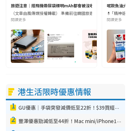
旅遊注意｜搭飛機帶尿袋標明mAh都會被沒收😱出發前切記檢查「1
呢款魚油大家
（文章由風傳媒授權轉載） 準備前往韓國旅遊的民眾，近期要特別留
💊 ｢精神返
閱讀更多
閱讀更多
港生活限時優惠情報
1
GU優惠｜手袋突發減價低至22折！$39買經典波士頓包/餃子袋！飾物同步減價$29起！
2
豐澤優惠勁減低至44折！Mac mini/iPhone17Pro大減價！廚房家電$220起