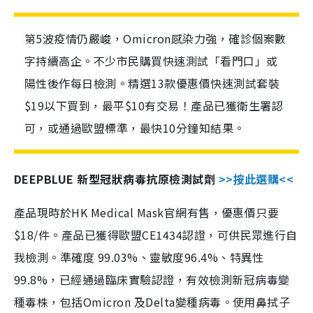
第5波疫情仍嚴峻，Omicron感染力強，確診個案數
字持續高企。不少市民購買快速測試「看門口」或
陽性後作每日檢測。精選13款優惠價快速測試套裝
$19以下買到，最平$10有交易！產品已獲衛生署認
可，或通過歐盟標準，最快10分鐘知結果。
DEEPBLUE 新型冠狀病毒抗原檢測試劑
>>按此選購<<
產品現時於HK Medical Mask官網有售，優惠價只要
$18/件。產品已獲得歐盟CE1434認證，可供民眾進行自
我檢測。準確度 99.03%、靈敏度96.4%、特異性
99.8%，已經通過臨床實驗認證，有效檢測新冠病毒變
種毒株，包括Omicron 及Delta變種病毒。使用鼻拭子