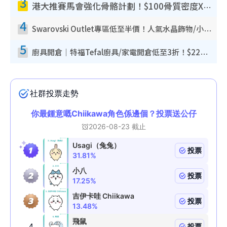
3
港大推賽馬會強化骨骼計劃！$100骨質密度X光檢查 完成免費運動訓練送超市禮券！附參加資格
4
Swarovski Outlet專區低至半價！人氣水晶飾物/小擺設$138起！迪士尼款/水晶高跟鞋都有平
5
廚具開倉｜特福Tefal廚具/家電開倉低至3折！$220起買平底鍋/炒鑊/湯煲！電飯煲/吸塵機/燙斗$418起