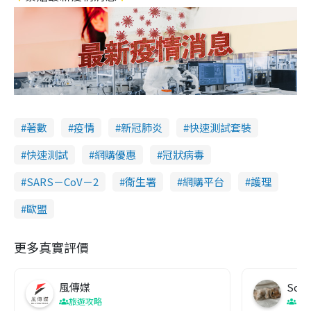
著數
疫情
新冠肺炎
快速測試套裝
快速測試
網購優惠
冠狀病毒
SARS－CoV－2
衞生署
網購平台
護理
歐盟
更多真實評價
風傳媒
Soul
旅遊攻略
生