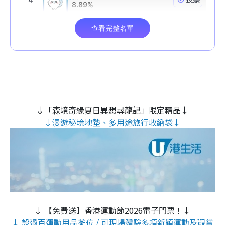
↓「森境奇緣夏日異想尋龍記」限定精品↓
↓漫遊秘境地墊、多用途旅行收納袋↓
↓ 【免費送】香港運動節2026電子門票！↓
↓ 設過百運動用品攤位 / 可現場體驗多項新穎運動及觀賞