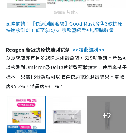
點擊圖片放大
延伸閱讀：【快速測試套裝】Good Mask發售3款抗原
快速檢測劑！低至$15/支 獲歐盟認證+無限購數量
Reagen 新冠抗原快速測試劑
>>按此選購<<
莎莎網店亦有售多款快速測試套裝，$19就買到。產品可
以檢測到Omicron及Delta等新型冠狀病毒，使用鼻拭子
樣本，只需15分鐘就可以取得快速抗原測試結果。靈敏
度95.2%，特異度98.1%。
+2