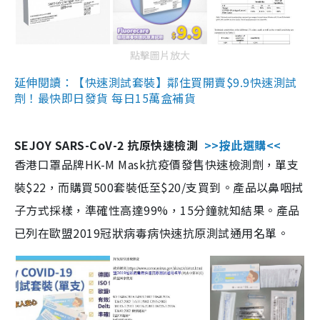
點擊圖片放大
延伸閱讀：【快速測試套裝】鄰住買開賣$9.9快速測試
劑！最快即日發貨 每日15萬盒補貨
SEJOY SARS-CoV-2 抗原快速檢測
>>按此選購<<
香港口罩品牌HK-M Mask抗疫價發售快速檢測劑，單支
裝$22，而購買500套裝低至$20/支買到。產品以鼻咽拭
子方式採樣，準確性高達99%，15分鐘就知結果。產品
已列在歐盟2019冠狀病毒病快速抗原測試通用名單。