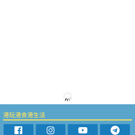
港玩港食港生活