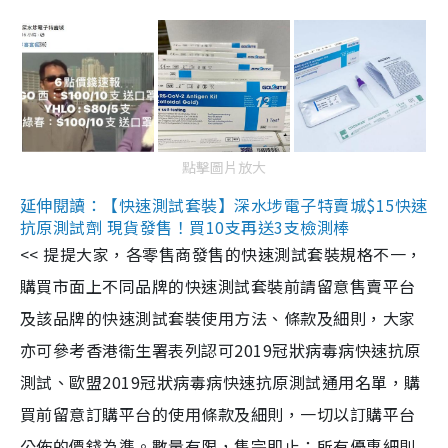
點擊圖片放大
延伸閱讀：【快速測試套裝】深水埗電子特賣城$15快速
抗原測試劑 現貨發售！買10支再送3支檢測棒
<< 提提大家，各零售商發售的快速測試套裝規格不一，
購買市面上不同品牌的快速測試套裝前請留意售賣平台
及該品牌的快速測試套裝使用方法、條款及細則，大家
亦可參考香港衞生署表列認可2019冠狀病毒病快速抗原
測試、歐盟2019冠狀病毒病快速抗原測試通用名單，購
買前留意訂購平台的使用條款及細則，一切以訂購平台
公佈的價錢為準。數量有限，售完即止；所有優惠細則