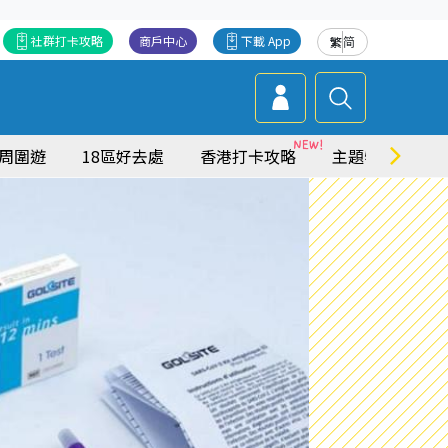
社群打卡攻略
商戶中心
下載 App
繁
简
周圍遊
18區好去處
香港打卡攻略
主題特集