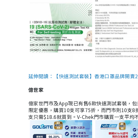
延伸閱讀：【快速測試套裝】香港口罩品牌開賣2款快速
億世家
億家世門市及App現已有售6款快速測試套裝，包括香港公司
限定優惠，購買10支可享75折，而門市則10支8折。現
支只需$18.6就買到。V-Chek門市購買一支平