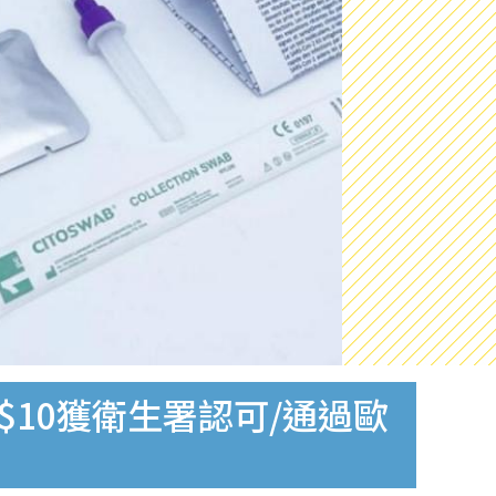
$10獲衛生署認可/通過歐