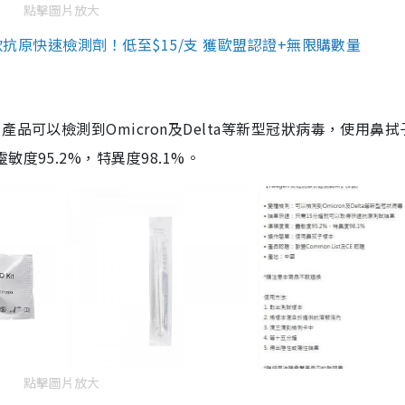
點擊圖片放大
3款抗原快速檢測劑！低至$15/支 獲歐盟認證+無限購數量
品可以檢測到Omicron及Delta等新型冠狀病毒，使用鼻拭
度95.2%，特異度98.1%。
點擊圖片放大