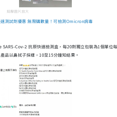
點擊圖片放大
測試劑優惠 無限購數量！可檢測Omicron病毒
are SARS-Cov-2 抗原快速檢測盒，每20劑獨立包裝為1個單位
5。產品以鼻拭子採樣，10至15分鐘知結果。