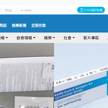
Blog
e-zone
U GO搵好去處
熱話
娛樂新聞
定期存款
情報
飲食情報
娛樂
社會
影片專區