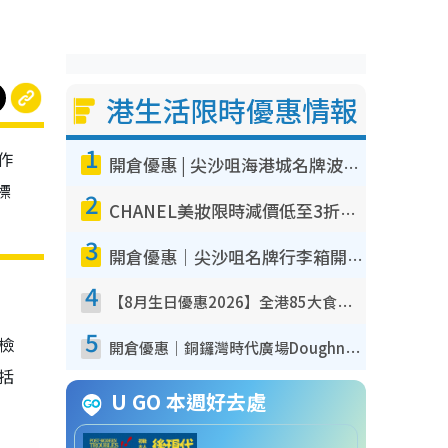
港生活限時優惠情報
1
作
開倉優惠 | 尖沙咀海港城名牌波鞋開倉低至1折！On鞋$899起／Joy&Peace鞋履$98起
標
2
CHANEL美妝限時減價低至3折！人氣粉底/唇膏/精華液低至$275！COCO香水都有平
3
開倉優惠｜尖沙咀名牌行李箱開倉低至4折！一連5日 American Tourister/ace./Hallmark $200起！
4
【8月生日優惠2026】全港85大食買玩著數攻略 自助餐/火鍋放題同行免費＋誠品/DONKI送現金券
5
我檢
開倉優惠｜銅鑼灣時代廣場Doughnut/Campo Marzio開倉低至1折！背囊、書包、手袋劈價$200起
包括
U GO 本週好去處