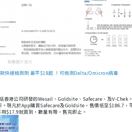
點擊圖片放大
檢測劑 最平$18起 ！可檢測Delta/Omicron病毒
研發的Wesail、Goldsite、Safecare、及V-Chek。
凡於App購買Safecare及Goldsite，售價低至$186.7
均不用$17.9就買到，數量有限，售完即止。