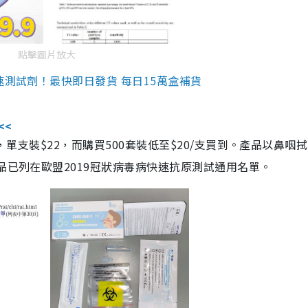
點擊圖片放大
速測試劑！最快即日發貨 每日15萬盒補貨
<<
，單支裝$22，而購買500套裝低至$20/支買到。產品以鼻咽
品已列在歐盟2019冠狀病毒病快速抗原測試通用名單。