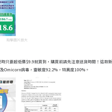
點擊圖片放大
劑，現時只要超低價$9.9就買到，購買前請先注意送貨時間！這款
Omicorn病毒，靈敏度92.2%，特異度100%。