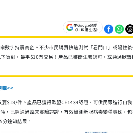
在Google追蹤
《UHK 港生活》
診個案數字持續高企。不少市民購買快速測試「看門口」或陽性後
以下買到，最平$10有交易！產品已獲衛生署認可，或通過歐盟
選購<<
惠價只要$18/件。產品已獲得歐盟CE1434認證，可供民眾進行自
性99.8%，已經通過臨床實驗認證，有效檢測新冠病毒變種毒株，
，15分鐘知結果。