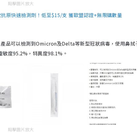
點擊圖片放大
3款抗原快速檢測劑！低至$15/支 獲歐盟認證+無限購數量
品可以檢測到Omicron及Delta等新型冠狀病毒，使用鼻拭
度95.2%，特異度98.1%。
點擊圖片放大