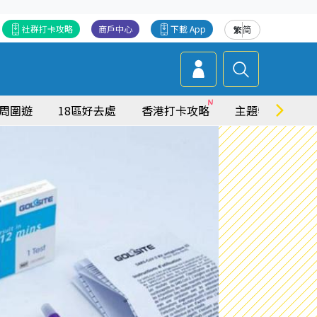
社群打卡攻略
商戶中心
下載 App
繁
简
周圍遊
18區好去處
香港打卡攻略
主題特集