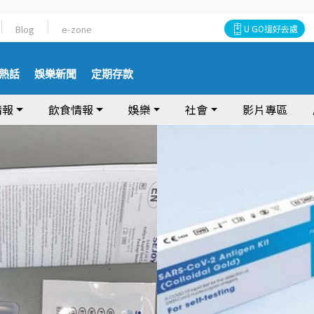
Blog
e-zone
U GO搵好去處
熱話
娛樂新聞
定期存款
情報
飲食情報
娛樂
社會
影片專區