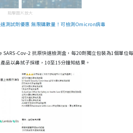
點擊圖片放大
測試劑優惠 無限購數量！可檢測Omicron病毒
are SARS-Cov-2 抗原快速檢測盒，每20劑獨立包裝為1個單位
5。產品以鼻拭子採樣，10至15分鐘知結果。