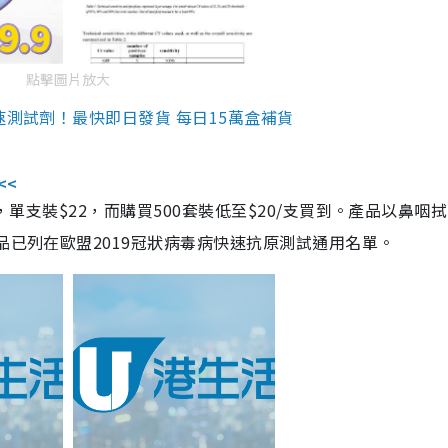
點擊圖片放大
速測試劑！最快即日發貨 每日15萬盒補貨
<<
，單支裝$22，而購買500套裝低至$20/支買到。產品以鼻咽
品已列在歐盟2019冠狀病毒病快速抗原測試通用名單。