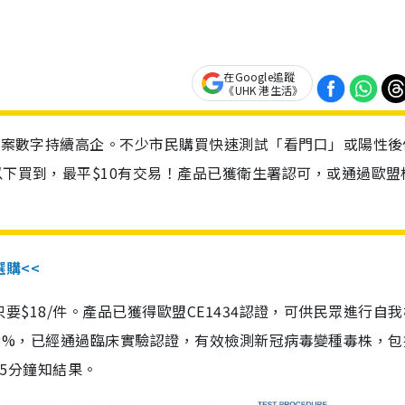
在Google追蹤
《UHK 港生活》
診個案數字持續高企。不少市民購買快速測試「看門口」或陽性後
以下買到，最平$10有交易！產品已獲衛生署認可，或通過歐盟
選購<<
惠價只要$18/件。產品已獲得歐盟CE1434認證，可供民眾進行自
性99.8%，已經通過臨床實驗認證，有效檢測新冠病毒變種毒株，
，15分鐘知結果。