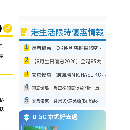
港生活限時優惠情報
1
作
長者優惠｜OK便利店推樂悠咭優惠！買麵包/牛奶/保健品拍卡即減
標
2
【8月生日優惠2026】全港85大食買玩著數攻略 自助餐/火鍋放題同行免費＋誠品/DONKI送現金券
3
開倉優惠｜銅鑼灣MICHAEL KORS開倉低至17折！直擊$500起買手袋/銀包/鞋款 必買經典Jet Set系列
4
開倉優惠｜馬拉松開倉低至3折！直擊$99起買adidas／New Balance／Puma鞋款 STANLEY保溫杯劈價至$119起
5
我檢
廚具優惠｜普樂氏/意美廚/Buffalo廚具低至3折！$89起買煎鍋／炒鑊／個人鍋 同場小家電激減至$99起
包括
U GO 本週好去處