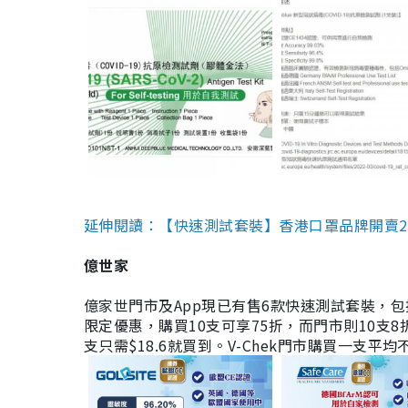
延伸閱讀：【快速測試套裝】香港口罩品牌開賣2款快速
億世家
億家世門市及App現已有售6款快速測試套裝，包括香港公司
限定優惠，購買10支可享75折，而門市則10支8折。現
支只需$18.6就買到。V-Chek門市購買一支平