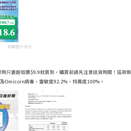
點擊圖片放大
劑，現時只要超低價$9.9就買到，購買前請先注意送貨時間！這款
Omicorn病毒，靈敏度92.2%，特異度100%。