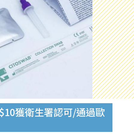
$10獲衛生署認可/通過歐