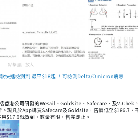
點擊圖片放大
檢測劑 最平$18起 ！可檢測Delta/Omicron病毒
研發的Wesail、Goldsite、Safecare、及V-Chek。
凡於App購買Safecare及Goldsite，售價低至$186.7
均不用$17.9就買到，數量有限，售完即止。