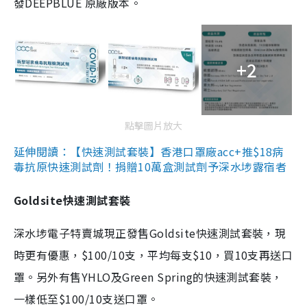
發DEEPBLUE 原廠版本。
+2
點擊圖片放大
延伸閱讀：【快速測試套裝】香港口罩廠acc+推$18病
毒抗原快速測試劑！捐贈10萬盒測試劑予深水埗露宿者
Goldsite快速測試套裝
深水埗電子特賣城現正發售Goldsite快速測試套裝，現
時更有優惠，$100/10支，平均每支$10，買10支再送口
罩。另外有售YHLO及Green Spring的快速測試套裝，
一樣低至$100/10支送口罩。