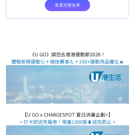
《U GO》請您去香港運動節2026！
體驗新興運動💦＋競技賽事💪＋100+運動用品攤位🔥
【U GO x CHARGESPOT 夏日消暑企劃⚡】
> 打卡即送充電券！限量1000張🔋送完即止 <