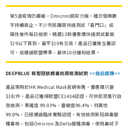
第5波疫情仍嚴峻，Omicron感染力強，確診個案數
字持續高企。不少市民購買快速測試「看門口」或
陽性後作每日檢測。精選13款優惠價快速測試套裝
$19以下買到，最平$10有交易！產品已獲衛生署認
可，或通過歐盟標準，最快10分鐘知結果。
DEEPBLUE 新型冠狀病毒抗原檢測試劑
>>按此選購<<
產品現時於HK Medical Mask官網有售，優惠價只要
$18/件。產品已獲得歐盟CE1434認證，可供民眾進行自
我檢測。準確度 99.03%、靈敏度96.4%、特異性
99.8%，已經通過臨床實驗認證，有效檢測新冠病毒變
種毒株，包括Omicron 及Delta變種病毒。使用鼻拭子