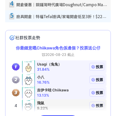
4
開倉優惠｜銅鑼灣時代廣場Doughnut/Campo Marzio開倉低至1折！背囊、書包、手袋劈價$200起
5
廚具開倉｜特福Tefal廚具/家電開倉低至3折！$220起買平底鍋/炒鑊/湯煲！電飯煲/吸塵機/燙斗$418起