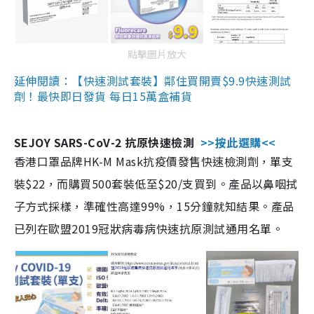
點擊圖片放大
延伸閱讀：【快速測試套裝】鄰住買開賣$9.9快速測試
劑！最快即日發貨 每日15萬盒補貨
SEJOY SARS-CoV-2 抗原快速檢測
>>按此選購<<
香港口罩品牌HK-M Mask抗疫價發售快速檢測劑，單支
裝$22，而購買500套裝低至$20/支買到。產品以鼻咽拭
子方式採樣，準確性高達99%，15分鐘就知結果。產品
已列在歐盟2019冠狀病毒病快速抗原測試通用名單。