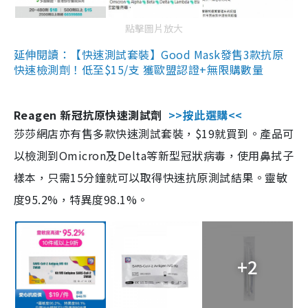
點擊圖片放大
延伸閱讀：【快速測試套裝】Good Mask發售3款抗原
快速檢測劑！低至$15/支 獲歐盟認證+無限購數量
Reagen 新冠抗原快速測試劑
>>按此選購<<
莎莎網店亦有售多款快速測試套裝，$19就買到。產品可
以檢測到Omicron及Delta等新型冠狀病毒，使用鼻拭子
樣本，只需15分鐘就可以取得快速抗原測試結果。靈敏
度95.2%，特異度98.1%。
+2