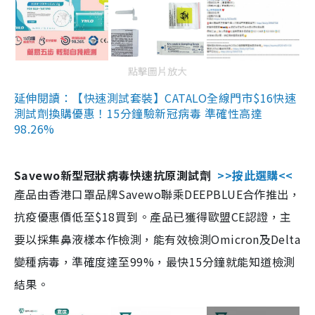
點擊圖片放大
延伸閱讀：【快速測試套裝】CATALO全線門市$16快速
測試劑換購優惠！15分鐘驗新冠病毒 準確性高達
98.26%
Savewo新型冠狀病毒快速抗原測試劑
>>按此選購<<
產品由香港口罩品牌Savewo聯乘DEEPBLUE合作推出，
抗疫優惠價低至$18買到。產品已獲得歐盟CE認證，主
要以採集鼻液樣本作檢測，能有效檢測Omicron及Delta
變種病毒，準確度達至99%，最快15分鐘就能知道檢測
結果。