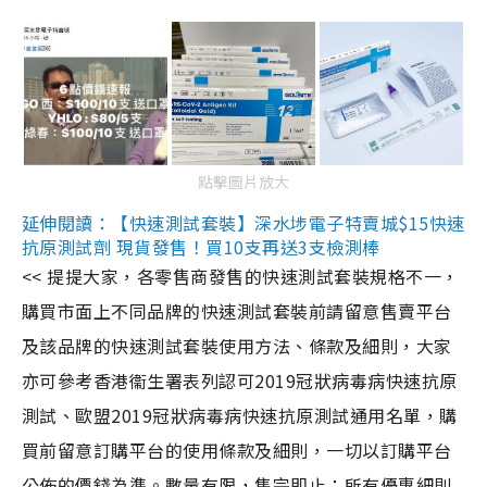
點擊圖片放大
延伸閱讀：【快速測試套裝】深水埗電子特賣城$15快速
抗原測試劑 現貨發售！買10支再送3支檢測棒
<< 提提大家，各零售商發售的快速測試套裝規格不一，
購買市面上不同品牌的快速測試套裝前請留意售賣平台
及該品牌的快速測試套裝使用方法、條款及細則，大家
亦可參考香港衞生署表列認可2019冠狀病毒病快速抗原
測試、歐盟2019冠狀病毒病快速抗原測試通用名單，購
買前留意訂購平台的使用條款及細則，一切以訂購平台
公佈的價錢為準。數量有限，售完即止；所有優惠細則