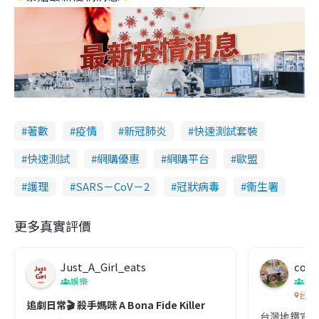
著數
疫情
新冠肺炎
快速測試套裝
快速測試
網購優惠
網購平台
歐盟
護理
SARS－CoV－2
冠狀病毒
衞生署
更多真實評價
Just_A_Girl_eats
co c
娛樂
吹
台灣
追劇日常🎬 殺手媽咪 A Bona Fide Killer
台灣地鐵宣