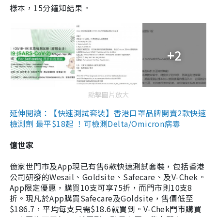
樣本，15分鐘知結果。
+2
點擊圖片放大
延伸閱讀：【快速測試套裝】香港口罩品牌開賣2款快速
檢測劑 最平$18起 ！可檢測Delta/Omicron病毒
億世家
億家世門市及App現已有售6款快速測試套裝，包括香港
公司研發的Wesail、Goldsite、Safecare、及V-Chek。
App限定優惠，購買10支可享75折，而門市則10支8
折。現凡於App購買Safecare及Goldsite，售價低至
$186.7，平均每支只需$18.6就買到。V-Chek門市購買