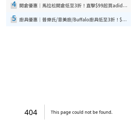
4
開倉優惠｜馬拉松開倉低至3折！直擊$99起買adidas／New Balance／Puma鞋款 STANLEY保溫杯劈價至$119起
5
廚具優惠｜普樂氏/意美廚/Buffalo廚具低至3折！$89起買煎鍋／炒鑊／個人鍋 同場小家電激減至$99起