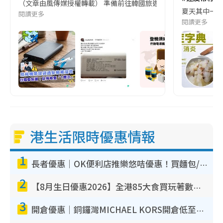
（文章由風傳媒授權轉載） 準備前往韓國旅遊的民眾，近期要特別留
夏天其中一種時
閱讀更多
閱讀更多
港生活限時優惠情報
1
長者優惠｜OK便利店推樂悠咭優惠！買麵包/牛奶/保健品拍卡即減
2
【8月生日優惠2026】全港85大食買玩著數攻略 自助餐/火鍋放題同行免費＋誠品/DONKI送現金券
3
開倉優惠｜銅鑼灣MICHAEL KORS開倉低至17折！直擊$500起買手袋/銀包/鞋款 必買經典Jet Set系列