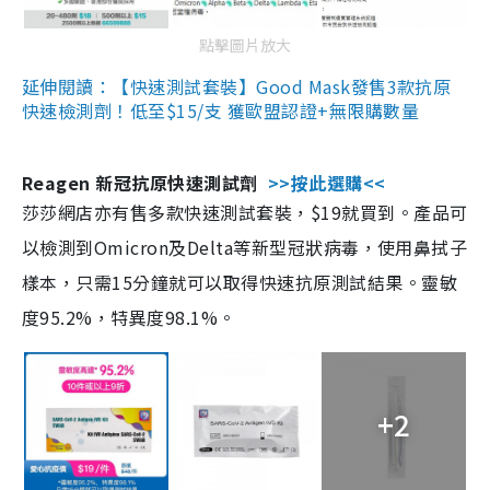
點擊圖片放大
延伸閱讀：【快速測試套裝】Good Mask發售3款抗原
快速檢測劑！低至$15/支 獲歐盟認證+無限購數量
Reagen 新冠抗原快速測試劑
>>按此選購<<
莎莎網店亦有售多款快速測試套裝，$19就買到。產品可
以檢測到Omicron及Delta等新型冠狀病毒，使用鼻拭子
樣本，只需15分鐘就可以取得快速抗原測試結果。靈敏
度95.2%，特異度98.1%。
+2