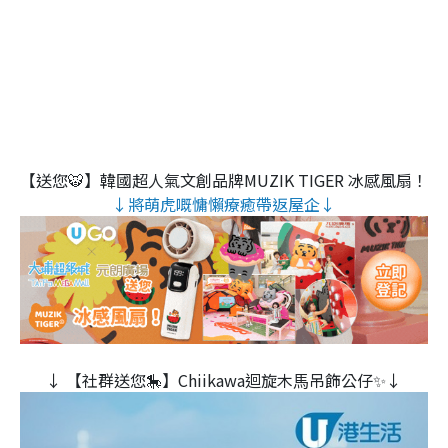
【送您🐯】韓國超人氣文創品牌MUZIK TIGER 冰感風扇！
↓將萌虎嘅慵懶療癒帶返屋企↓
↓ 【社群送您🎠】Chiikawa迴旋木⾺吊飾公仔✨↓