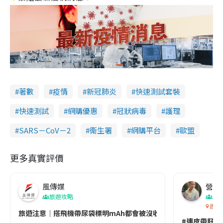
著數
疫情
新冠肺炎
快速測試套裝
快速測試
網購優惠
冠狀病毒
護理
SARS－CoV－2
衞生署
網購平台
歐盟
更多真實評價
風傳媒
營養教
旅遊攻略
生
香港
旅遊注意｜搭飛機帶尿袋標明mAh都會被沒收😱出發前切記檢查「1
#連皮帶籽都