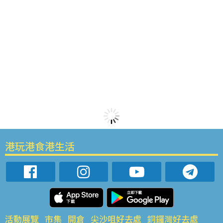
港玩港食港生活
活動展覽
市集
開倉
尖沙咀好去處
銅鑼灣好去處