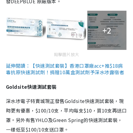
發DEEPBLUE 原廠版本。
+2
點擊圖片放大
延伸閱讀：【快速測試套裝】香港口罩廠acc+推$18病
毒抗原快速測試劑！捐贈10萬盒測試劑予深水埗露宿者
Goldsite快速測試套裝
深水埗電子特賣城現正發售Goldsite快速測試套裝，現
時更有優惠，$100/10支，平均每支$10，買10支再送口
罩。另外有售YHLO及Green Spring的快速測試套裝，
一樣低至$100/10支送口罩。