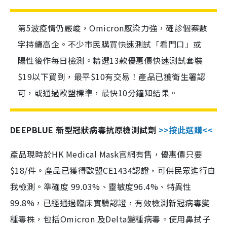
第5波疫情仍嚴峻，Omicron感染力強，確診個案數
字持續高企。不少市民購買快速測試「看門口」或
陽性後作每日檢測。精選13款優惠價快速測試套裝
$19以下買到，最平$10有交易！產品已獲衛生署認
可，或通過歐盟標準，最快10分鐘知結果。
DEEPBLUE 新型冠狀病毒抗原檢測試劑
>>按此選購<<
產品現時於HK Medical Mask官網有售，優惠價只要
$18/件。產品已獲得歐盟CE1434認證，可供民眾進行自
我檢測。準確度 99.03%、靈敏度96.4%、特異性
99.8%，已經通過臨床實驗認證，有效檢測新冠病毒變
種毒株，包括Omicron 及Delta變種病毒。使用鼻拭子