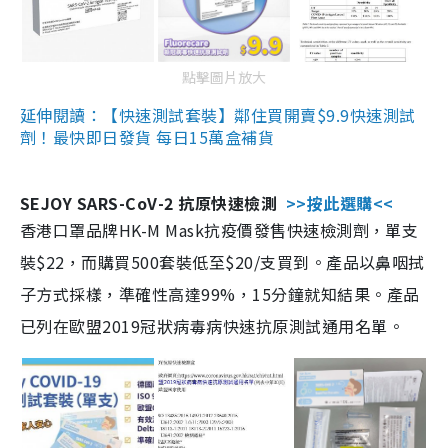
點擊圖片放大
延伸閱讀：【快速測試套裝】鄰住買開賣$9.9快速測試
劑！最快即日發貨 每日15萬盒補貨
SEJOY SARS-CoV-2 抗原快速檢測
>>按此選購<<
香港口罩品牌HK-M Mask抗疫價發售快速檢測劑，單支
裝$22，而購買500套裝低至$20/支買到。產品以鼻咽拭
子方式採樣，準確性高達99%，15分鐘就知結果。產品
已列在歐盟2019冠狀病毒病快速抗原測試通用名單。