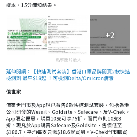
樣本，15分鐘知結果。
+2
點擊圖片放大
延伸閱讀：【快速測試套裝】香港口罩品牌開賣2款快速
檢測劑 最平$18起 ！可檢測Delta/Omicron病毒
億世家
億家世門市及App現已有售6款快速測試套裝，包括香港
公司研發的Wesail、Goldsite、Safecare、及V-Chek。
App限定優惠，購買10支可享75折，而門市則10支8
折。現凡於App購買Safecare及Goldsite，售價低至
$186.7，平均每支只需$18.6就買到。V-Chek門市購買