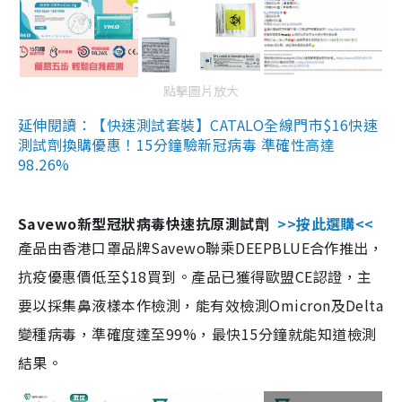
點擊圖片放大
延伸閱讀：【快速測試套裝】CATALO全線門市$16快速
測試劑換購優惠！15分鐘驗新冠病毒 準確性高達
98.26%
Savewo新型冠狀病毒快速抗原測試劑
>>按此選購<<
產品由香港口罩品牌Savewo聯乘DEEPBLUE合作推出，
抗疫優惠價低至$18買到。產品已獲得歐盟CE認證，主
要以採集鼻液樣本作檢測，能有效檢測Omicron及Delta
變種病毒，準確度達至99%，最快15分鐘就能知道檢測
結果。