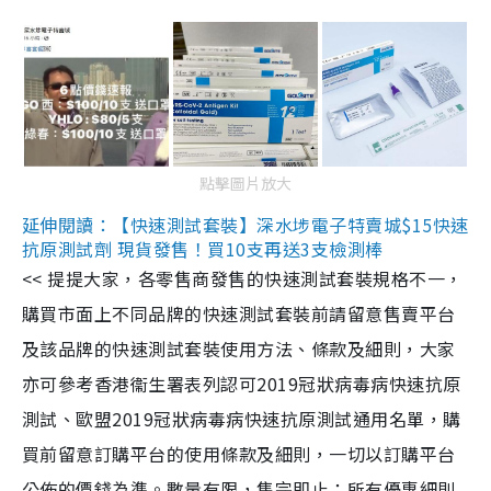
點擊圖片放大
延伸閱讀：【快速測試套裝】深水埗電子特賣城$15快速
抗原測試劑 現貨發售！買10支再送3支檢測棒
<< 提提大家，各零售商發售的快速測試套裝規格不一，
購買市面上不同品牌的快速測試套裝前請留意售賣平台
及該品牌的快速測試套裝使用方法、條款及細則，大家
亦可參考香港衞生署表列認可2019冠狀病毒病快速抗原
測試、歐盟2019冠狀病毒病快速抗原測試通用名單，購
買前留意訂購平台的使用條款及細則，一切以訂購平台
公佈的價錢為準。數量有限，售完即止；所有優惠細則