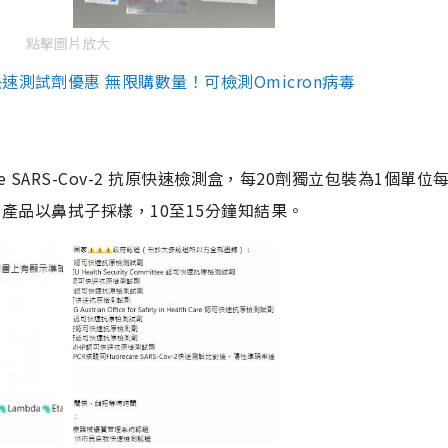
點擊圖片放大
測試劑優惠 無限購數量！可檢測Omicron病毒
are SARS-Cov-2 抗原快速檢測盒，每20劑獨立包裝為1個單位
5。產品以鼻拭子採樣，10至15分鐘知結果。