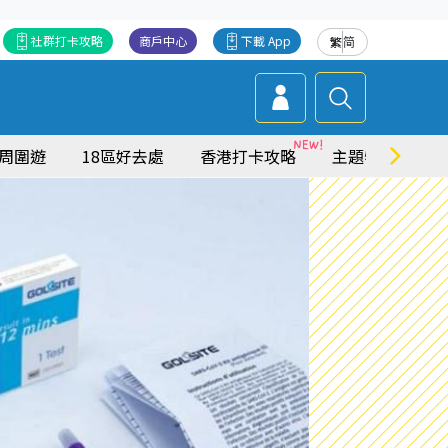
社群打卡攻略
商戶中心
下載 App
繁
简
周圍遊
18區好去處
香港打卡攻略
主題特集