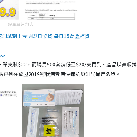
點擊圖片放大
速測試劑！最快即日發貨 每日15萬盒補貨
<<
，單支裝$22，而購買500套裝低至$20/支買到。產品以鼻咽
品已列在歐盟2019冠狀病毒病快速抗原測試通用名單。