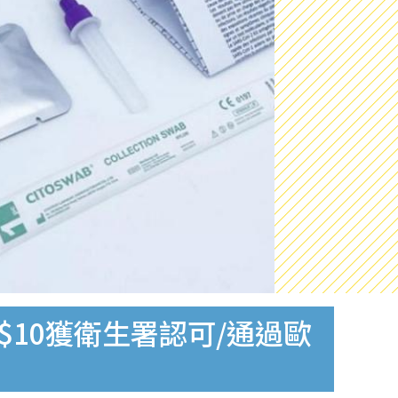
$10獲衛生署認可/通過歐