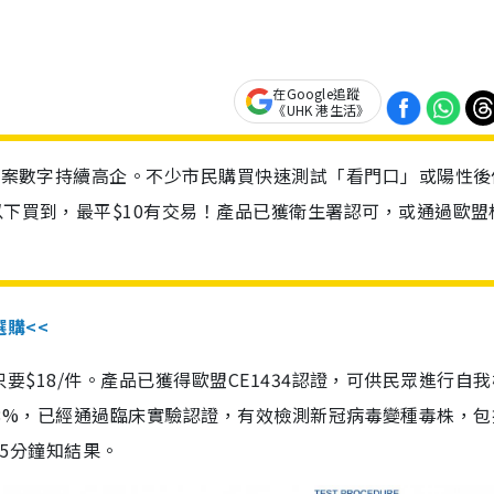
在Google追蹤
《UHK 港生活》
診個案數字持續高企。不少市民購買快速測試「看門口」或陽性後
以下買到，最平$10有交易！產品已獲衛生署認可，或通過歐盟
選購<<
惠價只要$18/件。產品已獲得歐盟CE1434認證，可供民眾進行自
性99.8%，已經通過臨床實驗認證，有效檢測新冠病毒變種毒株，
，15分鐘知結果。