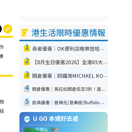
港生活限時優惠情報
1
作
長者優惠｜OK便利店推樂悠咭優惠！買麵包/牛奶/保健品拍卡即減
標
2
【8月生日優惠2026】全港85大食買玩著數攻略 自助餐/火鍋放題同行免費＋誠品/DONKI送現金券
3
開倉優惠｜銅鑼灣MICHAEL KORS開倉低至17折！直擊$500起買手袋/銀包/鞋款 必買經典Jet Set系列
4
開倉優惠｜馬拉松開倉低至3折！直擊$99起買adidas／New Balance／Puma鞋款 STANLEY保溫杯劈價至$119起
5
我檢
廚具優惠｜普樂氏/意美廚/Buffalo廚具低至3折！$89起買煎鍋／炒鑊／個人鍋 同場小家電激減至$99起
包括
U GO 本週好去處