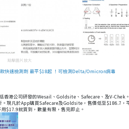
點擊圖片放大
檢測劑 最平$18起 ！可檢測Delta/Omicron病毒
研發的Wesail、Goldsite、Safecare、及V-Chek。
凡於App購買Safecare及Goldsite，售價低至$186.7
均不用$17.9就買到，數量有限，售完即止。