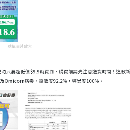
點擊圖片放大
劑，現時只要超低價$9.9就買到，購買前請先注意送貨時間！這款
Omicorn病毒，靈敏度92.2%，特異度100%。