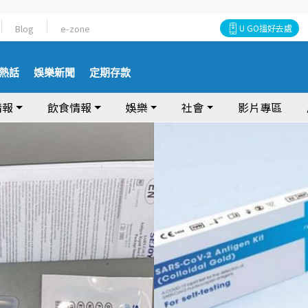
Blog
e-zone
U GO搵好去處
熱話
娛樂新聞
定期存款
情報
飲食情報
娛樂
社會
影片專區