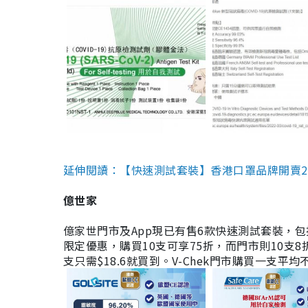
延伸閱讀：【快速測試套裝】香港口罩品牌開賣2款快速
億世家
億家世門市及App現已有售6款快速測試套裝，包括香港公司
限定優惠，購買10支可享75折，而門市則10支8折。現
支只需$18.6就買到。V-Chek門市購買一支平