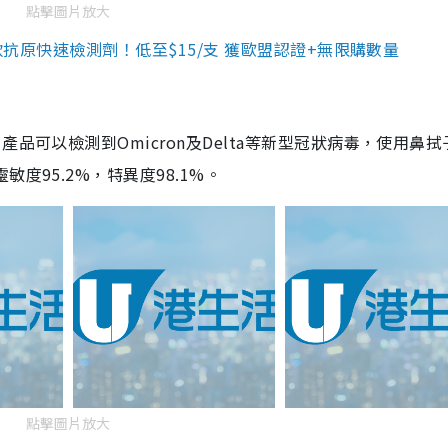
點擊圖片放大
3款抗原快速檢測劑！低至$15/支 獲歐盟認證+無限購數量
品可以檢測到Omicron及Delta等新型冠狀病毒，使用鼻拭
度95.2%，特異度98.1%。
點擊圖片放大