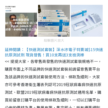
點擊圖片放大
延伸閱讀：【快速測試套裝】深水埗電子特賣城$15快速
抗原測試劑 現貨發售！買10支再送3支檢測棒
<< 提提大家，各零售商發售的快速測試套裝規格不一，
購買市面上不同品牌的快速測試套裝前請留意售賣平台
及該品牌的快速測試套裝使用方法、條款及細則，大家
亦可參考香港衞生署表列認可2019冠狀病毒病快速抗原
測試、歐盟2019冠狀病毒病快速抗原測試通用名單，購
買前留意訂購平台的使用條款及細則，一切以訂購平台
公佈的價錢為準。數量有限，售完即止；所有優惠細則