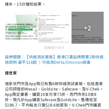
樣本，15分鐘知結果。
+2
點擊圖片放大
延伸閱讀：【快速測試套裝】香港口罩品牌開賣2款快速
檢測劑 最平$18起 ！可檢測Delta/Omicron病毒
億世家
億家世門市及App現已有售6款快速測試套裝，包括香港
公司研發的Wesail、Goldsite、Safecare、及V-Chek。
App限定優惠，購買10支可享75折，而門市則10支8
折。現凡於App購買Safecare及Goldsite，售價低至
$186.7，平均每支只需$18.6就買到。V-Chek門市購買