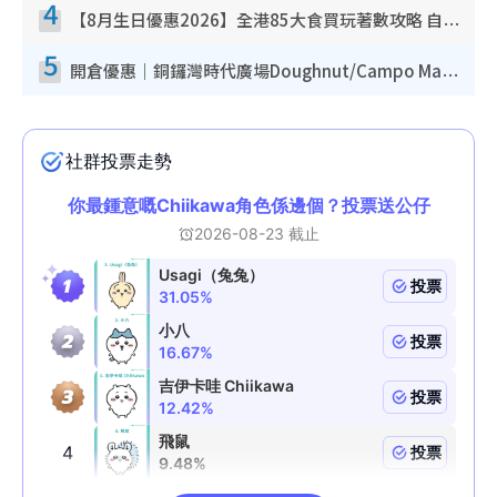
4
【8月生日優惠2026】全港85大食買玩著數攻略 自助餐/火鍋放題同行免費＋誠品/DONKI送現金券
5
開倉優惠｜銅鑼灣時代廣場Doughnut/Campo Marzio開倉低至1折！背囊、書包、手袋劈價$200起