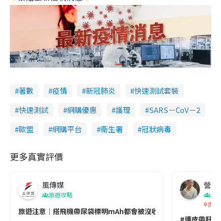
著數
疫情
新冠肺炎
快速測試套裝
快速測試
網購優惠
護理
SARS－CoV－2
歐盟
網購平台
衞生署
冠狀病毒
更多真實評價
風傳媒
營養教
旅遊攻略
生
香港
旅遊注意｜搭飛機帶尿袋標明mAh都會被沒收😱出發前切記檢查「1
#連皮帶籽都