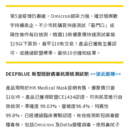
第5波疫情仍嚴峻，Omicron感染力強，確診個案數
字持續高企。不少市民購買快速測試「看門口」或
陽性後作每日檢測。精選13款優惠價快速測試套裝
$19以下買到，最平$10有交易！產品已獲衛生署認
可，或通過歐盟標準，最快10分鐘知結果。
DEEPBLUE 新型冠狀病毒抗原檢測試劑
>>按此選購<<
產品現時於HK Medical Mask官網有售，優惠價只要
$18/件。產品已獲得歐盟CE1434認證，可供民眾進行自
我檢測。準確度 99.03%、靈敏度96.4%、特異性
99.8%，已經通過臨床實驗認證，有效檢測新冠病毒變
種毒株，包括Omicron 及Delta變種病毒。使用鼻拭子