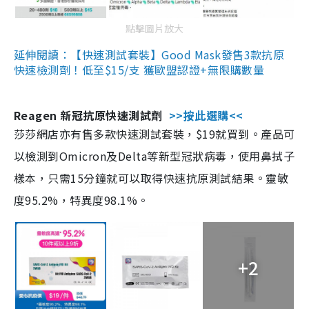
點擊圖片放大
延伸閱讀：【快速測試套裝】Good Mask發售3款抗原
快速檢測劑！低至$15/支 獲歐盟認證+無限購數量
Reagen 新冠抗原快速測試劑
>>按此選購<<
莎莎網店亦有售多款快速測試套裝，$19就買到。產品可
以檢測到Omicron及Delta等新型冠狀病毒，使用鼻拭子
樣本，只需15分鐘就可以取得快速抗原測試結果。靈敏
度95.2%，特異度98.1%。
+2