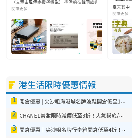
（文章由風傳媒授權轉載） 準備前往韓國旅遊的民眾，近期要特別留
夏天其中一種時
閱讀更多
閱讀更多
港生活限時優惠情報
1
開倉優惠 | 尖沙咀海港城名牌波鞋開倉低至1折！On鞋$899起／Joy&Peace鞋履$98起
2
CHANEL美妝限時減價低至3折！人氣粉底/唇膏/精華液低至$275！COCO香水都有平
3
開倉優惠｜尖沙咀名牌行李箱開倉低至4折！一連5日 American Tourister/ace./Hallmark $200起！