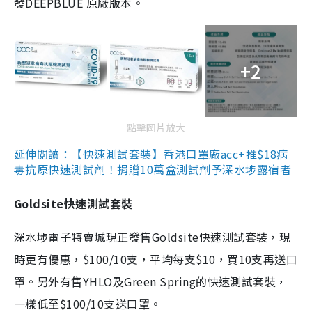
發DEEPBLUE 原廠版本。
+2
點擊圖片放大
延伸閱讀：【快速測試套裝】香港口罩廠acc+推$18病
毒抗原快速測試劑！捐贈10萬盒測試劑予深水埗露宿者
Goldsite快速測試套裝
深水埗電子特賣城現正發售Goldsite快速測試套裝，現
時更有優惠，$100/10支，平均每支$10，買10支再送口
罩。另外有售YHLO及Green Spring的快速測試套裝，
一樣低至$100/10支送口罩。