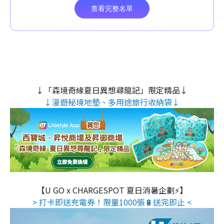
↓「森境奇緣夏日異想尋龍記」限定精品↓
↓漫遊秘境地墊、多用途旅行收納袋↓
【U GO x CHARGESPOT 夏日消暑企劃⚡】
> 打卡即送充電券！限量1000張🔋送完即止 <