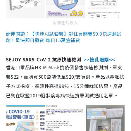
點擊圖片放大
延伸閱讀：【快速測試套裝】鄰住買開賣$9.9快速測試
劑！最快即日發貨 每日15萬盒補貨
SEJOY SARS-CoV-2 抗原快速檢測
>>按此選購<<
香港口罩品牌HK-M Mask抗疫價發售快速檢測劑，單支
裝$22，而購買500套裝低至$20/支買到。產品以鼻咽拭
子方式採樣，準確性高達99%，15分鐘就知結果。產品
已列在歐盟2019冠狀病毒病快速抗原測試通用名單。