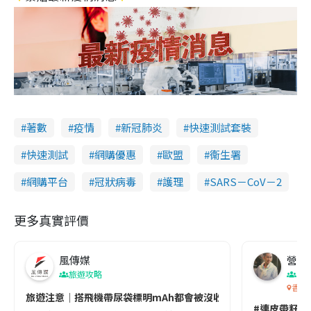
著數
疫情
新冠肺炎
快速測試套裝
快速測試
網購優惠
歐盟
衞生署
網購平台
冠狀病毒
護理
SARS－CoV－2
更多真實評價
風傳媒
營養教
旅遊攻略
生
香港
旅遊注意｜搭飛機帶尿袋標明mAh都會被沒收😱出發前切記檢查「1
#連皮帶籽都