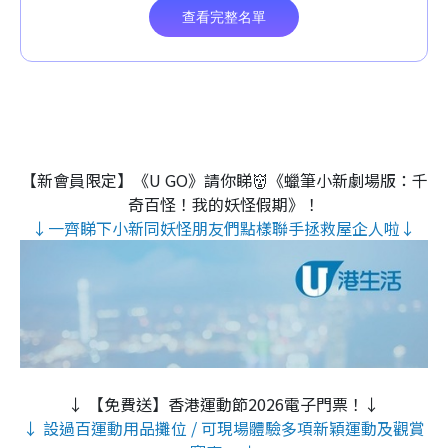
【新會員限定】《U GO》請你睇👹《蠟筆小新劇場版：千
奇百怪！我的妖怪假期》！
↓一齊睇下小新同妖怪朋友們點樣聯手拯救屋企人啦↓
↓ 【免費送】香港運動節2026電子門票！↓
↓ 設過百運動用品攤位 / 可現場體驗多項新穎運動及觀賞