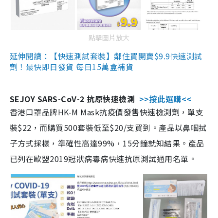
點擊圖片放大
延伸閱讀：【快速測試套裝】鄰住買開賣$9.9快速測試
劑！最快即日發貨 每日15萬盒補貨
SEJOY SARS-CoV-2 抗原快速檢測
>>按此選購<<
香港口罩品牌HK-M Mask抗疫價發售快速檢測劑，單支
裝$22，而購買500套裝低至$20/支買到。產品以鼻咽拭
子方式採樣，準確性高達99%，15分鐘就知結果。產品
已列在歐盟2019冠狀病毒病快速抗原測試通用名單。