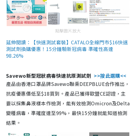
點擊圖片放大
延伸閱讀：【快速測試套裝】CATALO全線門市$16快速
測試劑換購優惠！15分鐘驗新冠病毒 準確性高達
98.26%
Savewo新型冠狀病毒快速抗原測試劑
>>按此選購<<
產品由香港口罩品牌Savewo聯乘DEEPBLUE合作推出，
抗疫優惠價低至$18買到。產品已獲得歐盟CE認證，主
要以採集鼻液樣本作檢測，能有效檢測Omicron及Delta
變種病毒，準確度達至99%，最快15分鐘就能知道檢測
結果。