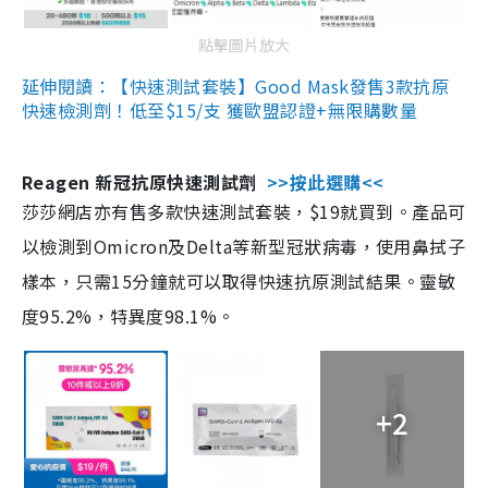
點擊圖片放大
延伸閱讀：【快速測試套裝】Good Mask發售3款抗原
快速檢測劑！低至$15/支 獲歐盟認證+無限購數量
Reagen 新冠抗原快速測試劑
>>按此選購<<
莎莎網店亦有售多款快速測試套裝，$19就買到。產品可
以檢測到Omicron及Delta等新型冠狀病毒，使用鼻拭子
樣本，只需15分鐘就可以取得快速抗原測試結果。靈敏
度95.2%，特異度98.1%。
+2