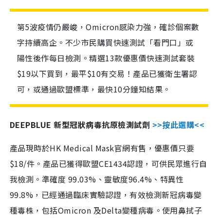
第5波疫情仍嚴峻，Omicron感染力強，確診個案數
字持續高企。不少市民購買快速測試「看門口」或
陽性後作每日檢測。精選13款優惠價快速測試套裝
$19以下買到，最平$10有交易！產品已獲衛生署認
可，或通過歐盟標準，最快10分鐘知結果。
DEEPBLUE 新型冠狀病毒抗原檢測試劑
>>按此選購<<
產品現時於HK Medical Mask官網有售，優惠價只要
$18/件。產品已獲得歐盟CE1434認證，可供民眾進行自
我檢測。準確度 99.03%、靈敏度96.4%、特異性
99.8%，已經通過臨床實驗認證，有效檢測新冠病毒變
種毒株，包括Omicron 及Delta變種病毒。使用鼻拭子