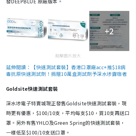
發DEEPBLUE 原廠版本。
+2
點擊圖片放大
延伸閱讀：【快速測試套裝】香港口罩廠acc+推$18病
毒抗原快速測試劑！捐贈10萬盒測試劑予深水埗露宿者
Goldsite快速測試套裝
深水埗電子特賣城現正發售Goldsite快速測試套裝，現
時更有優惠，$100/10支，平均每支$10，買10支再送口
罩。另外有售YHLO及Green Spring的快速測試套裝，
一樣低至$100/10支送口罩。