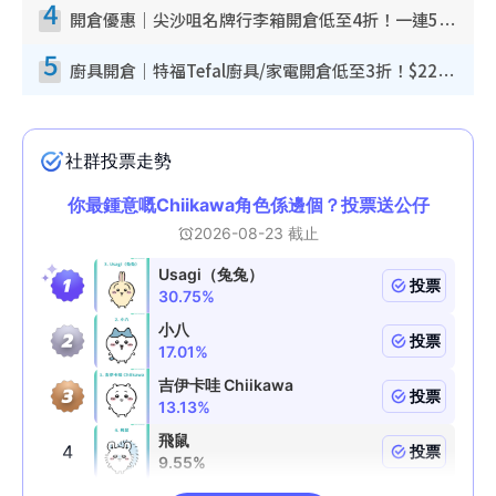
4
開倉優惠｜尖沙咀名牌行李箱開倉低至4折！一連5日 American Tourister/ace./Hallmark $200起！
5
廚具開倉｜特福Tefal廚具/家電開倉低至3折！$220起買平底鍋/炒鑊/湯煲！電飯煲/吸塵機/燙斗$418起