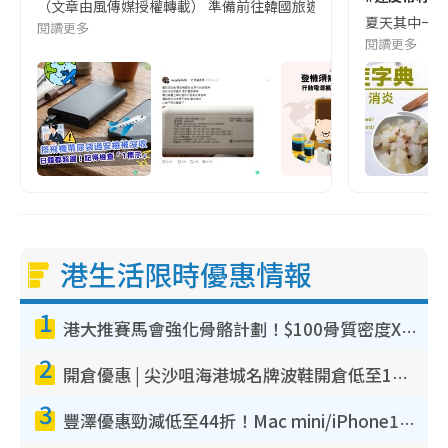
（文章由風傳媒授權轉載） 準備前往韓國旅遊的民眾，近期要特別留
夏天其中一種時
閱讀更多
閱讀更多
港生活限時優惠情報
1
港大推賽馬會強化骨骼計劃！$100骨質密度X光檢查 完成免費運動訓練送超市禮券！附參加資格
2
開倉優惠 | 尖沙咀海港城名牌波鞋開倉低至1折！On鞋$899起／Joy&Peace鞋履$98起
3
豐澤優惠勁減低至44折！Mac mini/iPhone17Pro大減價！廚房家電$220起