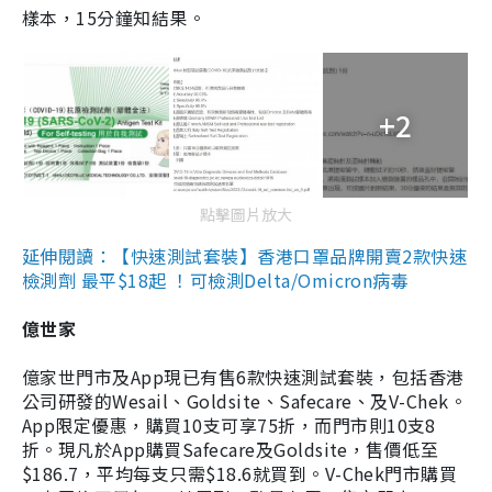
樣本，15分鐘知結果。
+2
點擊圖片放大
延伸閱讀：【快速測試套裝】香港口罩品牌開賣2款快速
檢測劑 最平$18起 ！可檢測Delta/Omicron病毒
億世家
億家世門市及App現已有售6款快速測試套裝，包括香港
公司研發的Wesail、Goldsite、Safecare、及V-Chek。
App限定優惠，購買10支可享75折，而門市則10支8
折。現凡於App購買Safecare及Goldsite，售價低至
$186.7，平均每支只需$18.6就買到。V-Chek門市購買