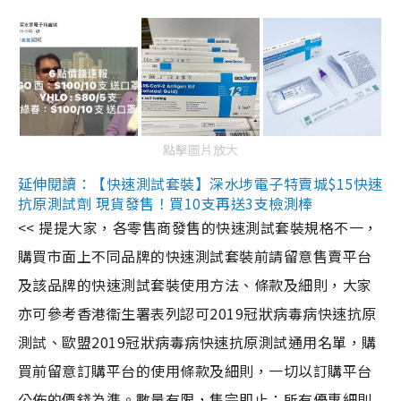
點擊圖片放大
延伸閱讀：【快速測試套裝】深水埗電子特賣城$15快速
抗原測試劑 現貨發售！買10支再送3支檢測棒
<< 提提大家，各零售商發售的快速測試套裝規格不一，
購買市面上不同品牌的快速測試套裝前請留意售賣平台
及該品牌的快速測試套裝使用方法、條款及細則，大家
亦可參考香港衞生署表列認可2019冠狀病毒病快速抗原
測試、歐盟2019冠狀病毒病快速抗原測試通用名單，購
買前留意訂購平台的使用條款及細則，一切以訂購平台
公佈的價錢為準。數量有限，售完即止；所有優惠細則