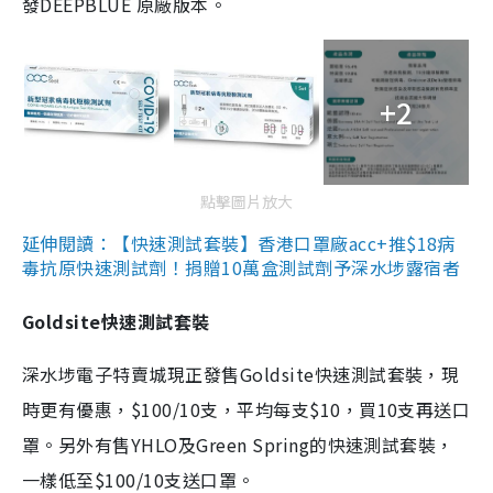
發DEEPBLUE 原廠版本。
+2
點擊圖片放大
延伸閱讀：【快速測試套裝】香港口罩廠acc+推$18病
毒抗原快速測試劑！捐贈10萬盒測試劑予深水埗露宿者
Goldsite快速測試套裝
深水埗電子特賣城現正發售Goldsite快速測試套裝，現
時更有優惠，$100/10支，平均每支$10，買10支再送口
罩。另外有售YHLO及Green Spring的快速測試套裝，
一樣低至$100/10支送口罩。