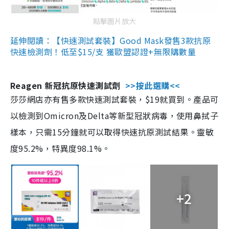
點擊圖片放大
延伸閱讀：【快速測試套裝】Good Mask發售3款抗原
快速檢測劑！低至$15/支 獲歐盟認證+無限購數量
Reagen 新冠抗原快速測試劑
>>按此選購<<
莎莎網店亦有售多款快速測試套裝，$19就買到。產品可
以檢測到Omicron及Delta等新型冠狀病毒，使用鼻拭子
樣本，只需15分鐘就可以取得快速抗原測試結果。靈敏
度95.2%，特異度98.1%。
+2