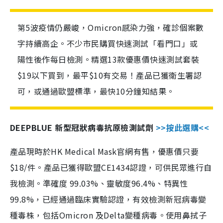
第5波疫情仍嚴峻，Omicron感染力強，確診個案數
字持續高企。不少市民購買快速測試「看門口」或
陽性後作每日檢測。精選13款優惠價快速測試套裝
$19以下買到，最平$10有交易！產品已獲衛生署認
可，或通過歐盟標準，最快10分鐘知結果。
DEEPBLUE 新型冠狀病毒抗原檢測試劑
>>按此選購<<
產品現時於HK Medical Mask官網有售，優惠價只要
$18/件。產品已獲得歐盟CE1434認證，可供民眾進行自
我檢測。準確度 99.03%、靈敏度96.4%、特異性
99.8%，已經通過臨床實驗認證，有效檢測新冠病毒變
種毒株，包括Omicron 及Delta變種病毒。使用鼻拭子