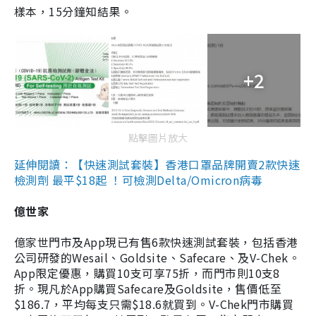
樣本，15分鐘知結果。
+2
點擊圖片放大
延伸閱讀：【快速測試套裝】香港口罩品牌開賣2款快速
檢測劑 最平$18起 ！可檢測Delta/Omicron病毒
億世家
億家世門市及App現已有售6款快速測試套裝，包括香港
公司研發的Wesail、Goldsite、Safecare、及V-Chek。
App限定優惠，購買10支可享75折，而門市則10支8
折。現凡於App購買Safecare及Goldsite，售價低至
$186.7，平均每支只需$18.6就買到。V-Chek門市購買