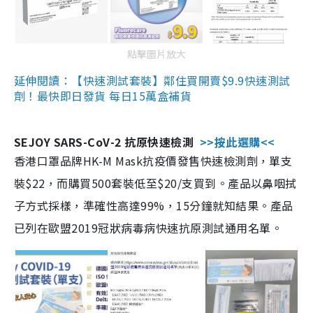
點擊圖片放大
延伸閱讀：【快速測試套裝】鄰住買開賣$9.9快速測試
劑！最快即日發貨 每日15萬盒補貨
SEJOY SARS-CoV-2 抗原快速檢測
>>按此選購<<
香港口罩品牌HK-M Mask抗疫價發售快速檢測劑，單支
裝$22，而購買500套裝低至$20/支買到。產品以鼻咽拭
子方式採樣，準確性高達99%，15分鐘就知結果。產品
已列在歐盟2019冠狀病毒病快速抗原測試通用名單。