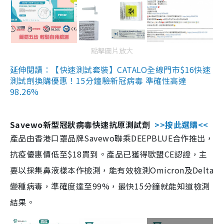
點擊圖片放大
延伸閱讀：【快速測試套裝】CATALO全線門市$16快速
測試劑換購優惠！15分鐘驗新冠病毒 準確性高達
98.26%
Savewo新型冠狀病毒快速抗原測試劑
>>按此選購<<
產品由香港口罩品牌Savewo聯乘DEEPBLUE合作推出，
抗疫優惠價低至$18買到。產品已獲得歐盟CE認證，主
要以採集鼻液樣本作檢測，能有效檢測Omicron及Delta
變種病毒，準確度達至99%，最快15分鐘就能知道檢測
結果。