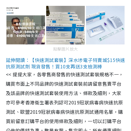
點擊圖片放大
延伸閱讀：【快速測試套裝】深水埗電子特賣城$15快速
抗原測試劑 現貨發售！買10支再送3支檢測棒
<< 提提大家，各零售商發售的快速測試套裝規格不一，
購買市面上不同品牌的快速測試套裝前請留意售賣平台
及該品牌的快速測試套裝使用方法、條款及細則，大家
亦可參考香港衞生署表列認可2019冠狀病毒病快速抗原
測試、歐盟2019冠狀病毒病快速抗原測試通用名單，購
買前留意訂購平台的使用條款及細則，一切以訂購平台
公佈的價錢為準。數量有限，售完即止；所有優惠細則