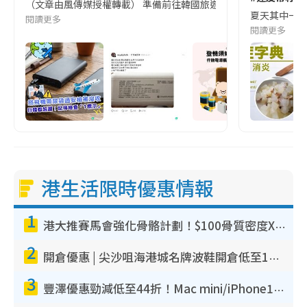
（文章由風傳媒授權轉載） 準備前往韓國旅遊的民眾，近期要特別留
夏天其中一種時
閱讀更多
閱讀更多
港生活限時優惠情報
1
港大推賽馬會強化骨骼計劃！$100骨質密度X光檢查 完成免費運動訓練送超市禮券！附參加資格
2
開倉優惠 | 尖沙咀海港城名牌波鞋開倉低至1折！On鞋$899起／Joy&Peace鞋履$98起
3
豐澤優惠勁減低至44折！Mac mini/iPhone17Pro大減價！廚房家電$220起