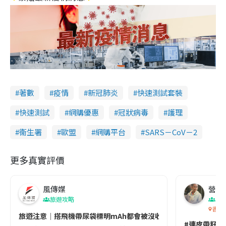
著數
疫情
新冠肺炎
快速測試套裝
快速測試
網購優惠
冠狀病毒
護理
衞生署
歐盟
網購平台
SARS－CoV－2
更多真實評價
風傳媒
營養教
旅遊攻略
生
香港
旅遊注意｜搭飛機帶尿袋標明mAh都會被沒收😱出發前切記檢查「1
#連皮帶籽都