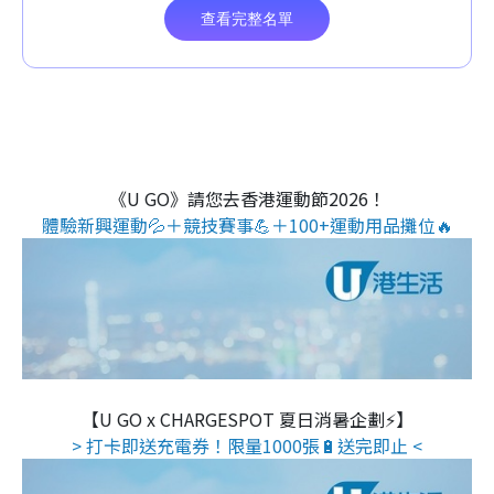
《U GO》請您去香港運動節2026！
體驗新興運動💦＋競技賽事💪＋100+運動用品攤位🔥
【U GO x CHARGESPOT 夏日消暑企劃⚡】
> 打卡即送充電券！限量1000張🔋送完即止 <