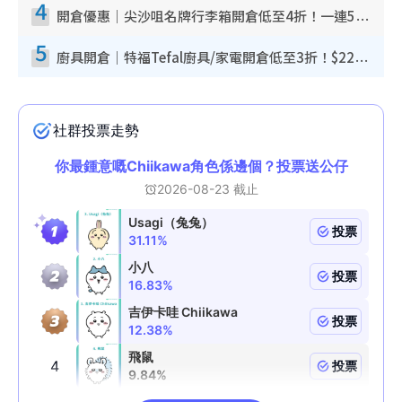
4
開倉優惠｜尖沙咀名牌行李箱開倉低至4折！一連5日 American Tourister/ace./Hallmark $200起！
5
廚具開倉｜特福Tefal廚具/家電開倉低至3折！$220起買平底鍋/炒鑊/湯煲！電飯煲/吸塵機/燙斗$418起