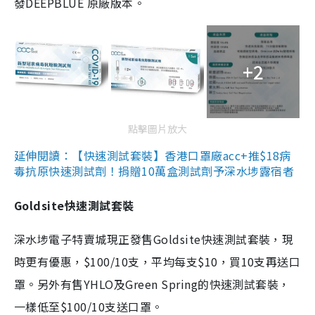
發DEEPBLUE 原廠版本。
+2
點擊圖片放大
延伸閱讀：【快速測試套裝】香港口罩廠acc+推$18病
毒抗原快速測試劑！捐贈10萬盒測試劑予深水埗露宿者
Goldsite快速測試套裝
深水埗電子特賣城現正發售Goldsite快速測試套裝，現
時更有優惠，$100/10支，平均每支$10，買10支再送口
罩。另外有售YHLO及Green Spring的快速測試套裝，
一樣低至$100/10支送口罩。