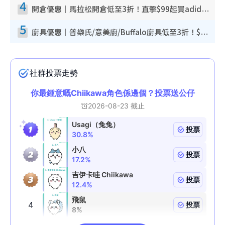
4
開倉優惠｜馬拉松開倉低至3折！直擊$99起買adidas／New Balance／Puma鞋款 STANLEY保溫杯劈價至$119起
5
廚具優惠｜普樂氏/意美廚/Buffalo廚具低至3折！$89起買煎鍋／炒鑊／個人鍋 同場小家電激減至$99起