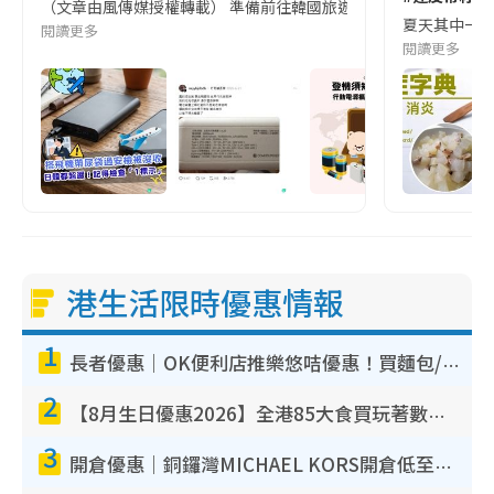
（文章由風傳媒授權轉載） 準備前往韓國旅遊的民眾，近期要特別留
夏天其中一種時
閱讀更多
閱讀更多
港生活限時優惠情報
1
長者優惠｜OK便利店推樂悠咭優惠！買麵包/牛奶/保健品拍卡即減
2
【8月生日優惠2026】全港85大食買玩著數攻略 自助餐/火鍋放題同行免費＋誠品/DONKI送現金券
3
開倉優惠｜銅鑼灣MICHAEL KORS開倉低至17折！直擊$500起買手袋/銀包/鞋款 必買經典Jet Set系列