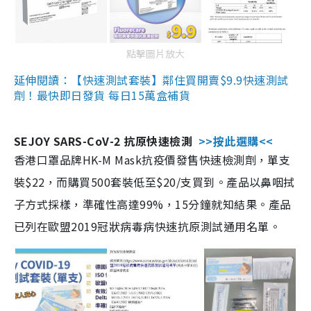
點擊圖片放大
延伸閱讀：【快速測試套裝】鄰住買開賣$9.9快速測試
劑！最快即日發貨 每日15萬盒補貨
SEJOY SARS-CoV-2 抗原快速檢測
>>按此選購<<
香港口罩品牌HK-M Mask抗疫價發售快速檢測劑，單支
裝$22，而購買500套裝低至$20/支買到。產品以鼻咽拭
子方式採樣，準確性高達99%，15分鐘就知結果。產品
已列在歐盟2019冠狀病毒病快速抗原測試通用名單。