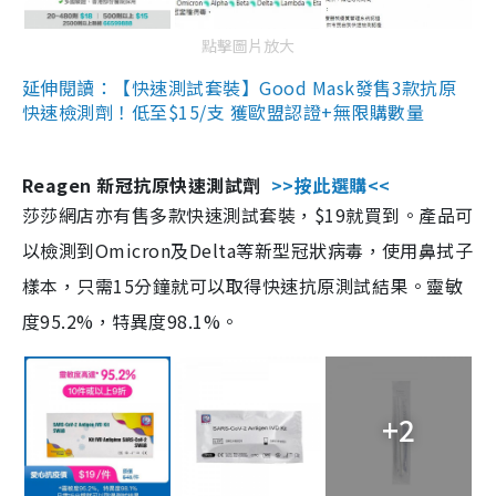
點擊圖片放大
延伸閱讀：【快速測試套裝】Good Mask發售3款抗原
快速檢測劑！低至$15/支 獲歐盟認證+無限購數量
Reagen 新冠抗原快速測試劑
>>按此選購<<
莎莎網店亦有售多款快速測試套裝，$19就買到。產品可
以檢測到Omicron及Delta等新型冠狀病毒，使用鼻拭子
樣本，只需15分鐘就可以取得快速抗原測試結果。靈敏
度95.2%，特異度98.1%。
+2