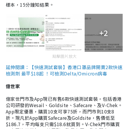
樣本，15分鐘知結果。
+2
點擊圖片放大
延伸閱讀：【快速測試套裝】香港口罩品牌開賣2款快速
檢測劑 最平$18起 ！可檢測Delta/Omicron病毒
億世家
億家世門市及App現已有售6款快速測試套裝，包括香港
公司研發的Wesail、Goldsite、Safecare、及V-Chek。
App限定優惠，購買10支可享75折，而門市則10支8
折。現凡於App購買Safecare及Goldsite，售價低至
$186.7，平均每支只需$18.6就買到。V-Chek門市購買