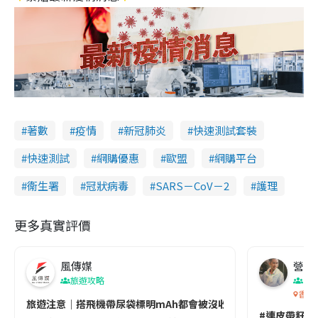
著數
疫情
新冠肺炎
快速測試套裝
快速測試
網購優惠
歐盟
網購平台
衞生署
冠狀病毒
SARS－CoV－2
護理
更多真實評價
風傳媒
營養教
旅遊攻略
生
香港
旅遊注意｜搭飛機帶尿袋標明mAh都會被沒收😱出發前切記檢查「1
#連皮帶籽都