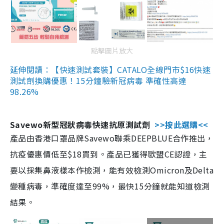
點擊圖片放大
延伸閱讀：【快速測試套裝】CATALO全線門市$16快速
測試劑換購優惠！15分鐘驗新冠病毒 準確性高達
98.26%
Savewo新型冠狀病毒快速抗原測試劑
>>按此選購<<
產品由香港口罩品牌Savewo聯乘DEEPBLUE合作推出，
抗疫優惠價低至$18買到。產品已獲得歐盟CE認證，主
要以採集鼻液樣本作檢測，能有效檢測Omicron及Delta
變種病毒，準確度達至99%，最快15分鐘就能知道檢測
結果。