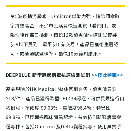
第5波疫情仍嚴峻，Omicron感染力強，確診個案數
字持續高企。不少市民購買快速測試「看門口」或
陽性後作每日檢測。精選13款優惠價快速測試套裝
$19以下買到，最平$10有交易！產品已獲衛生署認
可，或通過歐盟標準，最快10分鐘知結果。
DEEPBLUE 新型冠狀病毒抗原檢測試劑
>>按此選購<<
產品現時於HK Medical Mask官網有售，優惠價只要
$18/件。產品已獲得歐盟CE1434認證，可供民眾進行自
我檢測。準確度 99.03%、靈敏度96.4%、特異性
99.8%，已經通過臨床實驗認證，有效檢測新冠病毒變
種毒株，包括Omicron 及Delta變種病毒。使用鼻拭子