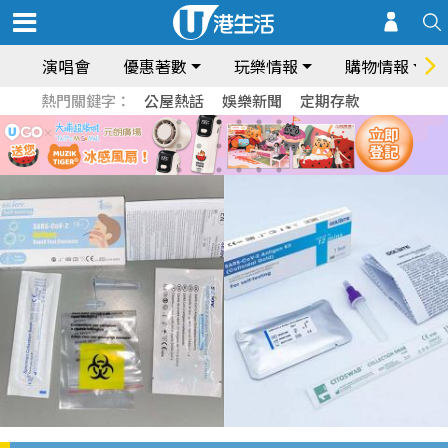
演唱會
優惠著數
玩樂情報
購物情報
熱門關鍵字：
公屋熱話
娛樂新聞
定期存款