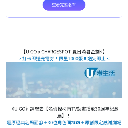
【U GO x CHARGESPOT 夏日消暑企劃⚡】
> 打卡即送充電券！限量1000張🔋送完即止 <
《U GO》請您去【名偵探柯南TV動畫播放30週年紀念
展】！
還原經典名場面📹＋30位角色同框📸＋原創限定感謝劇場