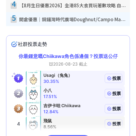
4
【8月生日優惠2026】全港85大食買玩著數攻略 自助餐/火鍋放題同行免費＋誠品/DONKI送現金券
5
開倉優惠｜銅鑼灣時代廣場Doughnut/Campo Marzio開倉低至1折！背囊、書包、手袋劈價$200起