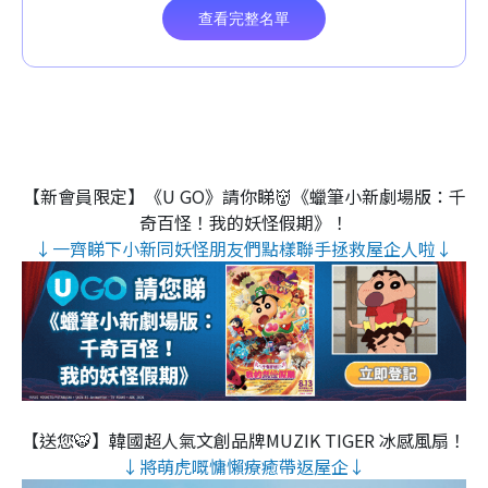
【新會員限定】《U GO》請你睇👹《蠟筆小新劇場版：千
奇百怪！我的妖怪假期》！
↓一齊睇下小新同妖怪朋友們點樣聯手拯救屋企人啦↓
【送您🐯】韓國超人氣文創品牌MUZIK TIGER 冰感風扇！
↓將萌虎嘅慵懶療癒帶返屋企↓