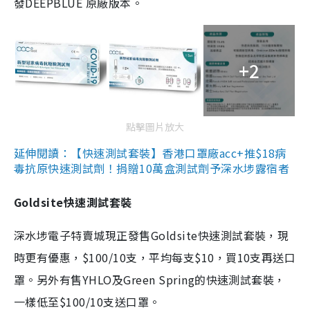
發DEEPBLUE 原廠版本。
+2
點擊圖片放大
延伸閱讀：【快速測試套裝】香港口罩廠acc+推$18病
毒抗原快速測試劑！捐贈10萬盒測試劑予深水埗露宿者
Goldsite快速測試套裝
深水埗電子特賣城現正發售Goldsite快速測試套裝，現
時更有優惠，$100/10支，平均每支$10，買10支再送口
罩。另外有售YHLO及Green Spring的快速測試套裝，
一樣低至$100/10支送口罩。