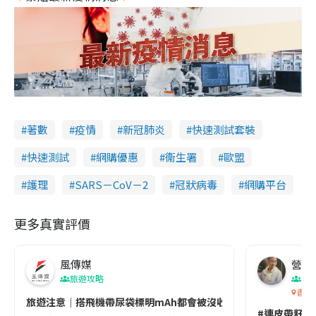
著數
疫情
新冠肺炎
快速測試套裝
快速測試
網購優惠
衞生署
歐盟
護理
SARS－CoV－2
冠狀病毒
網購平台
更多真實評價
風傳媒
營養教
旅遊攻略
生
香港
旅遊注意｜搭飛機帶尿袋標明mAh都會被沒收😱出發前切記檢查「1
#連皮帶籽都