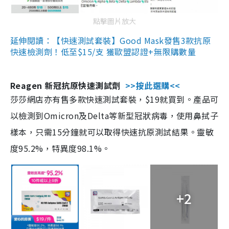
點擊圖片放大
延伸閱讀：【快速測試套裝】Good Mask發售3款抗原
快速檢測劑！低至$15/支 獲歐盟認證+無限購數量
Reagen 新冠抗原快速測試劑
>>按此選購<<
莎莎網店亦有售多款快速測試套裝，$19就買到。產品可
以檢測到Omicron及Delta等新型冠狀病毒，使用鼻拭子
樣本，只需15分鐘就可以取得快速抗原測試結果。靈敏
度95.2%，特異度98.1%。
+2