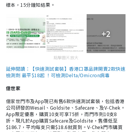
樣本，15分鐘知結果。
+2
點擊圖片放大
延伸閱讀：【快速測試套裝】香港口罩品牌開賣2款快速
檢測劑 最平$18起 ！可檢測Delta/Omicron病毒
億世家
億家世門市及App現已有售6款快速測試套裝，包括香港
公司研發的Wesail、Goldsite、Safecare、及V-Chek。
App限定優惠，購買10支可享75折，而門市則10支8
折。現凡於App購買Safecare及Goldsite，售價低至
$186.7，平均每支只需$18.6就買到。V-Chek門市購買