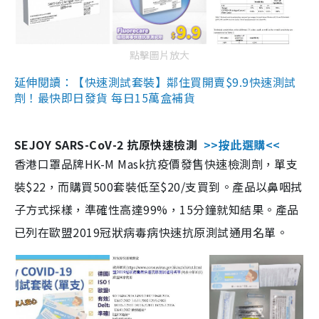
點擊圖片放大
延伸閱讀：【快速測試套裝】鄰住買開賣$9.9快速測試
劑！最快即日發貨 每日15萬盒補貨
SEJOY SARS-CoV-2 抗原快速檢測
>>按此選購<<
香港口罩品牌HK-M Mask抗疫價發售快速檢測劑，單支
裝$22，而購買500套裝低至$20/支買到。產品以鼻咽拭
子方式採樣，準確性高達99%，15分鐘就知結果。產品
已列在歐盟2019冠狀病毒病快速抗原測試通用名單。