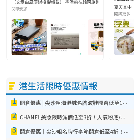
（文章由風傳媒授權轉載） 準備前往韓國旅遊的民眾，近期要特別留
夏天其中一種時
閱讀更多
閱讀更多
港生活限時優惠情報
1
開倉優惠 | 尖沙咀海港城名牌波鞋開倉低至1折！On鞋$899起／Joy&Peace鞋履$98起
2
CHANEL美妝限時減價低至3折！人氣粉底/唇膏/精華液低至$275！COCO香水都有平
3
開倉優惠｜尖沙咀名牌行李箱開倉低至4折！一連5日 American Tourister/ace./Hallmark $200起！