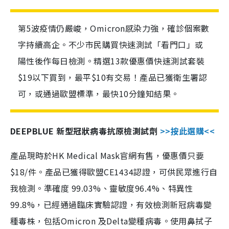
第5波疫情仍嚴峻，Omicron感染力強，確診個案數
字持續高企。不少市民購買快速測試「看門口」或
陽性後作每日檢測。精選13款優惠價快速測試套裝
$19以下買到，最平$10有交易！產品已獲衛生署認
可，或通過歐盟標準，最快10分鐘知結果。
DEEPBLUE 新型冠狀病毒抗原檢測試劑
>>按此選購<<
產品現時於HK Medical Mask官網有售，優惠價只要
$18/件。產品已獲得歐盟CE1434認證，可供民眾進行自
我檢測。準確度 99.03%、靈敏度96.4%、特異性
99.8%，已經通過臨床實驗認證，有效檢測新冠病毒變
種毒株，包括Omicron 及Delta變種病毒。使用鼻拭子