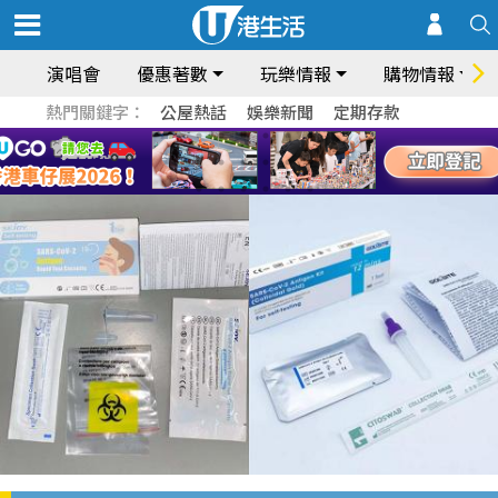
演唱會
優惠著數
玩樂情報
購物情報
熱門關鍵字：
公屋熱話
娛樂新聞
定期存款