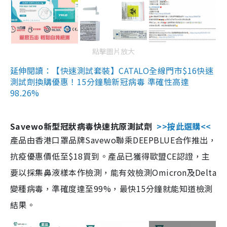
點擊圖片放大
延伸閱讀：【快速測試套裝】CATALO全線門市$16快速
測試劑換購優惠！15分鐘驗新冠病毒 準確性高達
98.26%
Savewo新型冠狀病毒快速抗原測試劑
>>按此選購<<
產品由香港口罩品牌Savewo聯乘DEEPBLUE合作推出，
抗疫優惠價低至$18買到。產品已獲得歐盟CE認證，主
要以採集鼻液樣本作檢測，能有效檢測Omicron及Delta
變種病毒，準確度達至99%，最快15分鐘就能知道檢測
結果。