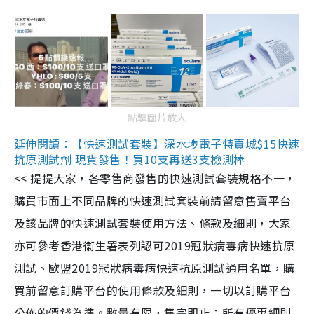
點擊圖片放大
延伸閱讀：【快速測試套裝】深水埗電子特賣城$15快速
抗原測試劑 現貨發售！買10支再送3支檢測棒
<< 提提大家，各零售商發售的快速測試套裝規格不一，
購買市面上不同品牌的快速測試套裝前請留意售賣平台
及該品牌的快速測試套裝使用方法、條款及細則，大家
亦可參考香港衞生署表列認可2019冠狀病毒病快速抗原
測試、歐盟2019冠狀病毒病快速抗原測試通用名單，購
買前留意訂購平台的使用條款及細則，一切以訂購平台
公佈的價錢為準。數量有限，售完即止；所有優惠細則