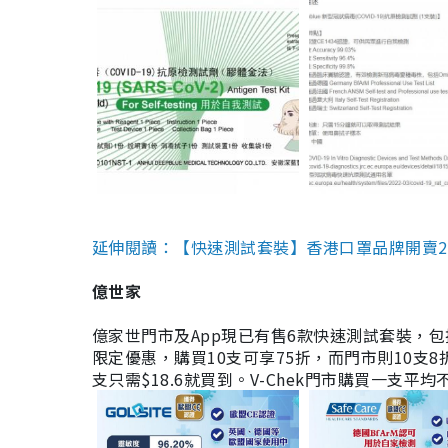
延伸閱讀：【快速測試套裝】香港口罩品牌開賣2款快速
億世家
億家世門市及App現已有售6款快速測試套裝，包括香港公司
限定優惠，購買10支可享75折，而門市則10支8折。現
支只需$18.6就買到。V-Chek門市購買一支平