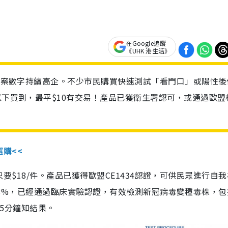
在Google追蹤
《UHK 港生活》
診個案數字持續高企。不少市民購買快速測試「看門口」或陽性後
以下買到，最平$10有交易！產品已獲衛生署認可，或通過歐盟
選購<<
惠價只要$18/件。產品已獲得歐盟CE1434認證，可供民眾進行自
性99.8%，已經通過臨床實驗認證，有效檢測新冠病毒變種毒株，
，15分鐘知結果。