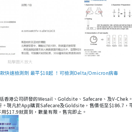
點擊圖片放大
檢測劑 最平$18起 ！可檢測Delta/Omicron病毒
研發的Wesail、Goldsite、Safecare、及V-Chek。
凡於App購買Safecare及Goldsite，售價低至$186.7
均不用$17.9就買到，數量有限，售完即止。