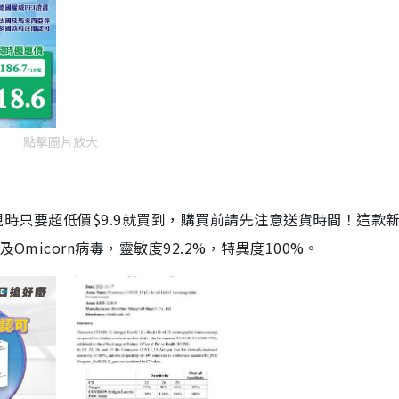
點擊圖片放大
劑，現時只要超低價$9.9就買到，購買前請先注意送貨時間！這款
Omicorn病毒，靈敏度92.2%，特異度100%。