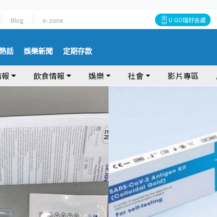
Blog
e-zone
U GO搵好去處
熱話
娛樂新聞
定期存款
情報
飲食情報
娛樂
社會
影片專區