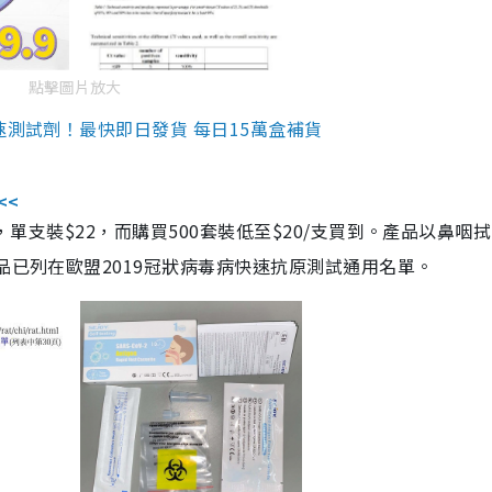
點擊圖片放大
速測試劑！最快即日發貨 每日15萬盒補貨
<<
，單支裝$22，而購買500套裝低至$20/支買到。產品以鼻咽
品已列在歐盟2019冠狀病毒病快速抗原測試通用名單。