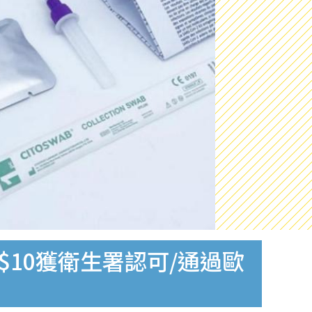
$10獲衛生署認可/通過歐