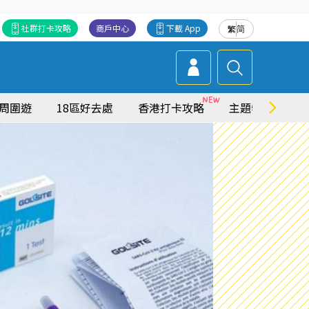
社群打卡攻略
商戶中心
下載 App
繁
简
周圍遊
18區好去處
香港打卡攻略
主題特集