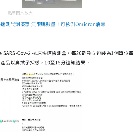
點擊圖片放大
測試劑優惠 無限購數量！可檢測Omicron病毒
are SARS-Cov-2 抗原快速檢測盒，每20劑獨立包裝為1個單位
5。產品以鼻拭子採樣，10至15分鐘知結果。