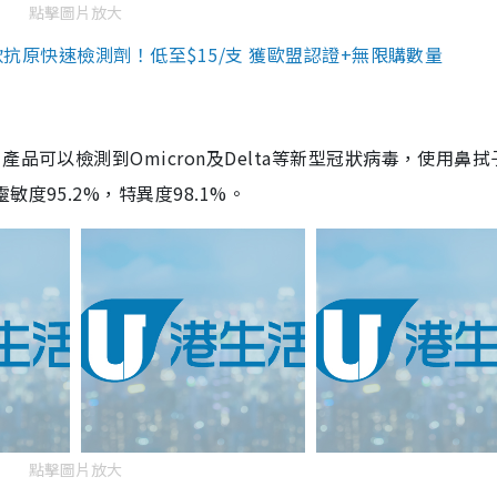
點擊圖片放大
3款抗原快速檢測劑！低至$15/支 獲歐盟認證+無限購數量
品可以檢測到Omicron及Delta等新型冠狀病毒，使用鼻拭
度95.2%，特異度98.1%。
點擊圖片放大