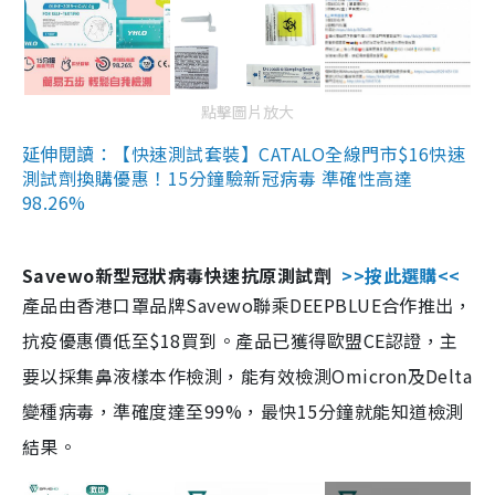
點擊圖片放大
延伸閱讀：【快速測試套裝】CATALO全線門市$16快速
測試劑換購優惠！15分鐘驗新冠病毒 準確性高達
98.26%
Savewo新型冠狀病毒快速抗原測試劑
>>按此選購<<
產品由香港口罩品牌Savewo聯乘DEEPBLUE合作推出，
抗疫優惠價低至$18買到。產品已獲得歐盟CE認證，主
要以採集鼻液樣本作檢測，能有效檢測Omicron及Delta
變種病毒，準確度達至99%，最快15分鐘就能知道檢測
結果。