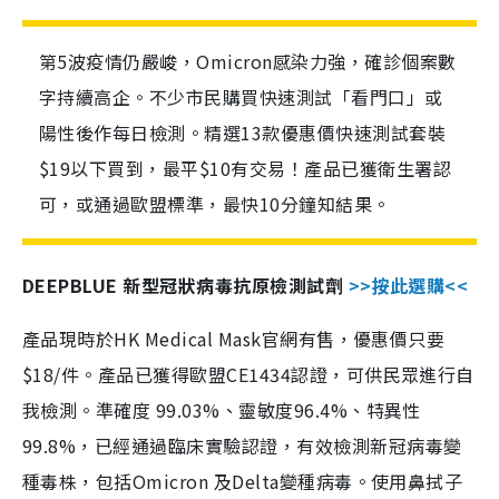
第5波疫情仍嚴峻，Omicron感染力強，確診個案數
字持續高企。不少市民購買快速測試「看門口」或
陽性後作每日檢測。精選13款優惠價快速測試套裝
$19以下買到，最平$10有交易！產品已獲衛生署認
可，或通過歐盟標準，最快10分鐘知結果。
DEEPBLUE 新型冠狀病毒抗原檢測試劑
>>按此選購<<
產品現時於HK Medical Mask官網有售，優惠價只要
$18/件。產品已獲得歐盟CE1434認證，可供民眾進行自
我檢測。準確度 99.03%、靈敏度96.4%、特異性
99.8%，已經通過臨床實驗認證，有效檢測新冠病毒變
種毒株，包括Omicron 及Delta變種病毒。使用鼻拭子