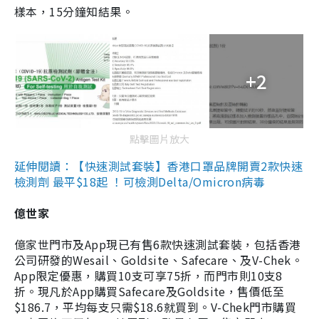
樣本，15分鐘知結果。
+2
點擊圖片放大
延伸閱讀：【快速測試套裝】香港口罩品牌開賣2款快速
檢測劑 最平$18起 ！可檢測Delta/Omicron病毒
億世家
億家世門市及App現已有售6款快速測試套裝，包括香港
公司研發的Wesail、Goldsite、Safecare、及V-Chek。
App限定優惠，購買10支可享75折，而門市則10支8
折。現凡於App購買Safecare及Goldsite，售價低至
$186.7，平均每支只需$18.6就買到。V-Chek門市購買