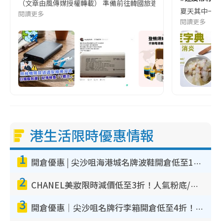
（文章由風傳媒授權轉載） 準備前往韓國旅遊的民眾，近期要特別留
夏天其中一種時
閱讀更多
閱讀更多
港生活限時優惠情報
1
開倉優惠 | 尖沙咀海港城名牌波鞋開倉低至1折！On鞋$899起／Joy&Peace鞋履$98起
2
CHANEL美妝限時減價低至3折！人氣粉底/唇膏/精華液低至$275！COCO香水都有平
3
開倉優惠｜尖沙咀名牌行李箱開倉低至4折！一連5日 American Tourister/ace./Hallmark $200起！