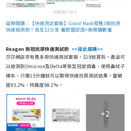
點擊圖片放大
延伸閱讀：【快速測試套裝】Good Mask發售3款抗原
快速檢測劑！低至$15/支 獲歐盟認證+無限購數量
Reagen 新冠抗原快速測試劑
>>按此選購<<
莎莎網店亦有售多款快速測試套裝，$19就買到。產品可
以檢測到Omicron及Delta等新型冠狀病毒，使用鼻拭子
樣本，只需15分鐘就可以取得快速抗原測試結果。靈敏
度95.2%，特異度98.1%。
+2