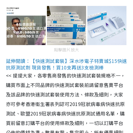
點擊圖片放大
延伸閱讀：【快速測試套裝】深水埗電子特賣城$15快速
抗原測試劑 現貨發售！買10支再送3支檢測棒
<< 提提大家，各零售商發售的快速測試套裝規格不一，
購買市面上不同品牌的快速測試套裝前請留意售賣平台
及該品牌的快速測試套裝使用方法、條款及細則，大家
亦可參考香港衞生署表列認可2019冠狀病毒病快速抗原
測試、歐盟2019冠狀病毒病快速抗原測試通用名單，購
買前留意訂購平台的使用條款及細則，一切以訂購平台
公佈的價錢為準。數量有限，售完即止；所有優惠細則