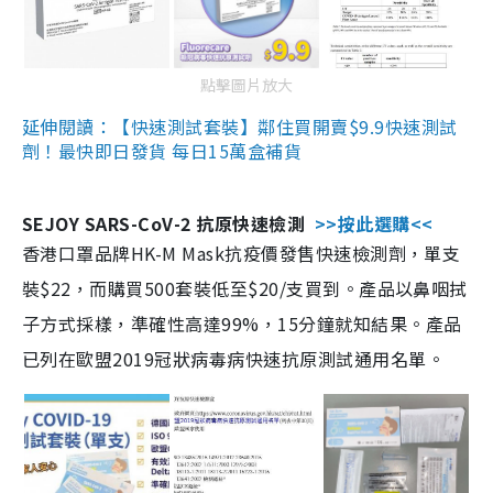
點擊圖片放大
延伸閱讀：【快速測試套裝】鄰住買開賣$9.9快速測試
劑！最快即日發貨 每日15萬盒補貨
SEJOY SARS-CoV-2 抗原快速檢測
>>按此選購<<
香港口罩品牌HK-M Mask抗疫價發售快速檢測劑，單支
裝$22，而購買500套裝低至$20/支買到。產品以鼻咽拭
子方式採樣，準確性高達99%，15分鐘就知結果。產品
已列在歐盟2019冠狀病毒病快速抗原測試通用名單。