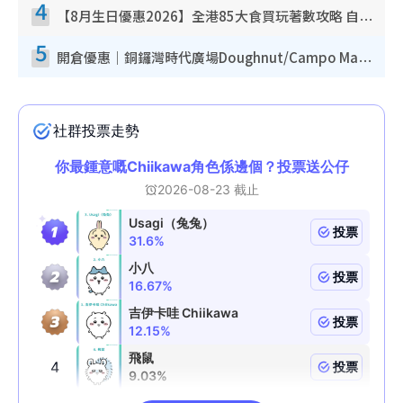
4
【8月生日優惠2026】全港85大食買玩著數攻略 自助餐/火鍋放題同行免費＋誠品/DONKI送現金券
5
開倉優惠｜銅鑼灣時代廣場Doughnut/Campo Marzio開倉低至1折！背囊、書包、手袋劈價$200起