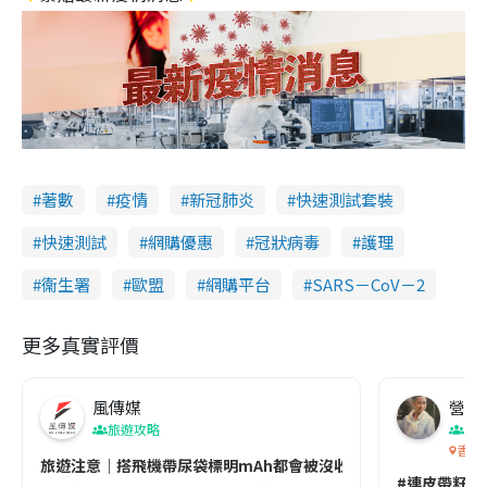
著數
疫情
新冠肺炎
快速測試套裝
快速測試
網購優惠
冠狀病毒
護理
衞生署
歐盟
網購平台
SARS－CoV－2
更多真實評價
風傳媒
營養教
旅遊攻略
生
香港
旅遊注意｜搭飛機帶尿袋標明mAh都會被沒收😱出發前切記檢查「1
#連皮帶籽都