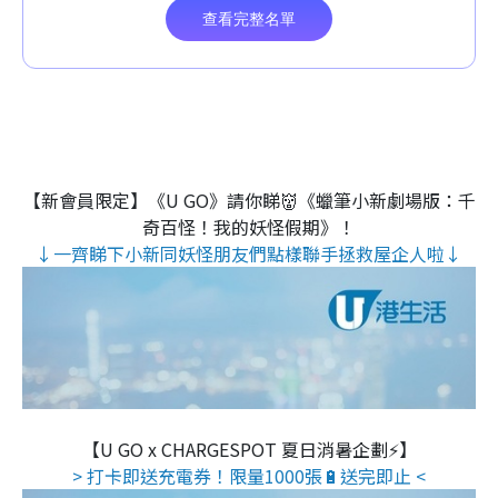
【新會員限定】《U GO》請你睇👹《蠟筆小新劇場版：千
奇百怪！我的妖怪假期》！
↓一齊睇下小新同妖怪朋友們點樣聯手拯救屋企人啦↓
【U GO x CHARGESPOT 夏日消暑企劃⚡】
> 打卡即送充電券！限量1000張🔋送完即止 <