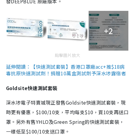
發DEEPBLUE 原廠版本。
+2
點擊圖片放大
延伸閱讀：【快速測試套裝】香港口罩廠acc+推$18病
毒抗原快速測試劑！捐贈10萬盒測試劑予深水埗露宿者
Goldsite快速測試套裝
深水埗電子特賣城現正發售Goldsite快速測試套裝，現
時更有優惠，$100/10支，平均每支$10，買10支再送口
罩。另外有售YHLO及Green Spring的快速測試套裝，
一樣低至$100/10支送口罩。