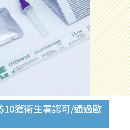
$10獲衛生署認可/通過歐