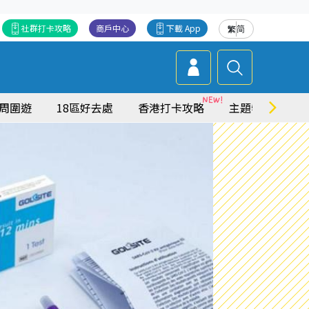
社群打卡攻略
商戶中心
下載 App
繁
简
周圍遊
18區好去處
香港打卡攻略
主題特集