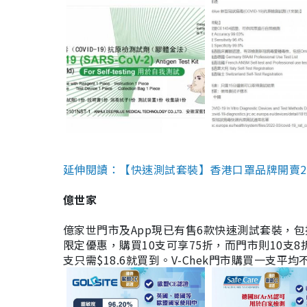
延伸閱讀：【快速測試套裝】香港口罩品牌開賣2款快速
億世家
億家世門市及App現已有售6款快速測試套裝，包括香港公司
限定優惠，購買10支可享75折，而門市則10支8折。現
支只需$18.6就買到。V-Chek門市購買一支平