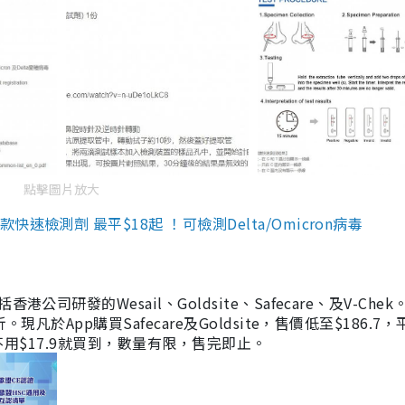
點擊圖片放大
檢測劑 最平$18起 ！可檢測Delta/Omicron病毒
研發的Wesail、Goldsite、Safecare、及V-Chek。
凡於App購買Safecare及Goldsite，售價低至$186.7
均不用$17.9就買到，數量有限，售完即止。