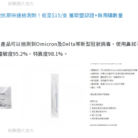
點擊圖片放大
3款抗原快速檢測劑！低至$15/支 獲歐盟認證+無限購數量
品可以檢測到Omicron及Delta等新型冠狀病毒，使用鼻拭
度95.2%，特異度98.1%。
點擊圖片放大