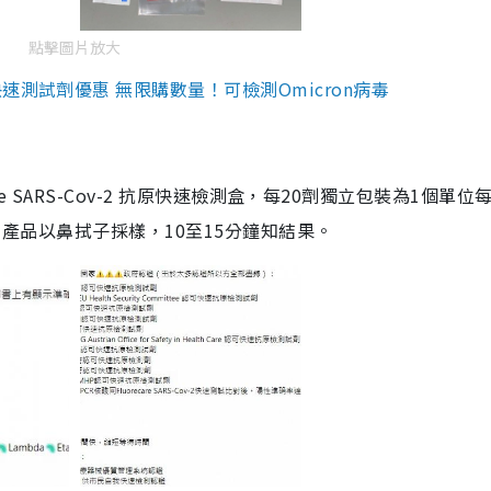
點擊圖片放大
測試劑優惠 無限購數量！可檢測Omicron病毒
are SARS-Cov-2 抗原快速檢測盒，每20劑獨立包裝為1個單位
5。產品以鼻拭子採樣，10至15分鐘知結果。