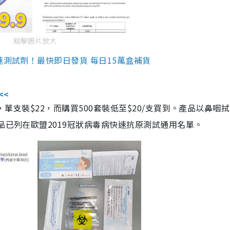
點擊圖片放大
速測試劑！最快即日發貨 每日15萬盒補貨
<<
，單支裝$22，而購買500套裝低至$20/支買到。產品以鼻咽
品已列在歐盟2019冠狀病毒病快速抗原測試通用名單。