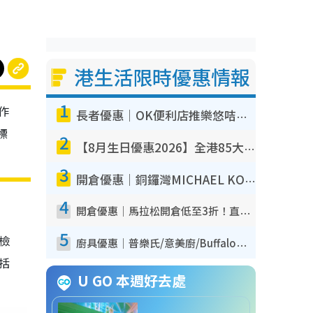
港生活限時優惠情報
1
作
長者優惠｜OK便利店推樂悠咭優惠！買麵包/牛奶/保健品拍卡即減
標
2
【8月生日優惠2026】全港85大食買玩著數攻略 自助餐/火鍋放題同行免費＋誠品/DONKI送現金券
3
開倉優惠｜銅鑼灣MICHAEL KORS開倉低至17折！直擊$500起買手袋/銀包/鞋款 必買經典Jet Set系列
4
開倉優惠｜馬拉松開倉低至3折！直擊$99起買adidas／New Balance／Puma鞋款 STANLEY保溫杯劈價至$119起
5
我檢
廚具優惠｜普樂氏/意美廚/Buffalo廚具低至3折！$89起買煎鍋／炒鑊／個人鍋 同場小家電激減至$99起
包括
U GO 本週好去處