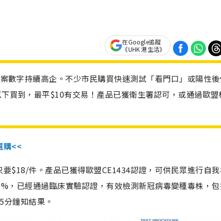
在Google追蹤
《UHK 港生活》
診個案數字持續高企。不少市民購買快速測試「看門口」或陽性後
以下買到，最平$10有交易！產品已獲衛生署認可，或通過歐盟
選購<<
惠價只要$18/件。產品已獲得歐盟CE1434認證，可供民眾進行自
性99.8%，已經通過臨床實驗認證，有效檢測新冠病毒變種毒株，
，15分鐘知結果。