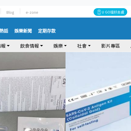
Blog
e-zone
U GO搵好去處
熱話
娛樂新聞
定期存款
情報
飲食情報
娛樂
社會
影片專區