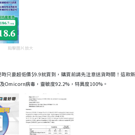
點擊圖片放大
劑，現時只要超低價$9.9就買到，購買前請先注意送貨時間！這款
Omicorn病毒，靈敏度92.2%，特異度100%。