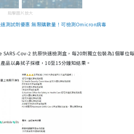
點擊圖片放大
測試劑優惠 無限購數量！可檢測Omicron病毒
are SARS-Cov-2 抗原快速檢測盒，每20劑獨立包裝為1個單位
5。產品以鼻拭子採樣，10至15分鐘知結果。