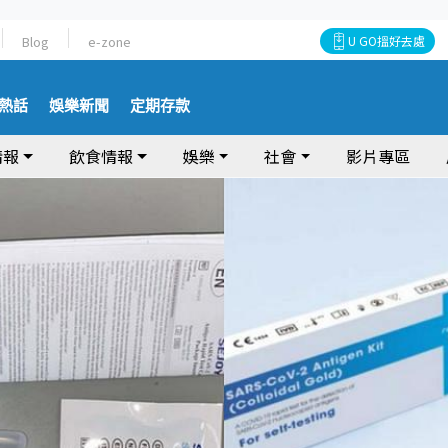
Blog
e-zone
U GO搵好去處
熱話
娛樂新聞
定期存款
情報
飲食情報
娛樂
社會
影片專區