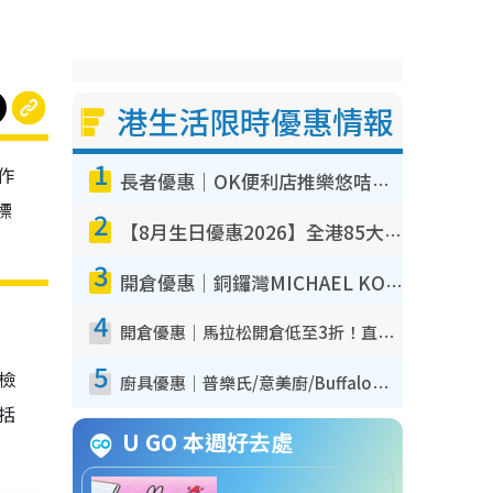
港生活限時優惠情報
1
作
長者優惠｜OK便利店推樂悠咭優惠！買麵包/牛奶/保健品拍卡即減
標
2
【8月生日優惠2026】全港85大食買玩著數攻略 自助餐/火鍋放題同行免費＋誠品/DONKI送現金券
3
開倉優惠｜銅鑼灣MICHAEL KORS開倉低至17折！直擊$500起買手袋/銀包/鞋款 必買經典Jet Set系列
4
開倉優惠｜馬拉松開倉低至3折！直擊$99起買adidas／New Balance／Puma鞋款 STANLEY保溫杯劈價至$119起
5
我檢
廚具優惠｜普樂氏/意美廚/Buffalo廚具低至3折！$89起買煎鍋／炒鑊／個人鍋 同場小家電激減至$99起
包括
U GO 本週好去處