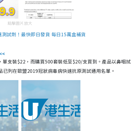
點擊圖片放大
速測試劑！最快即日發貨 每日15萬盒補貨
<<
，單支裝$22，而購買500套裝低至$20/支買到。產品以鼻咽
品已列在歐盟2019冠狀病毒病快速抗原測試通用名單。