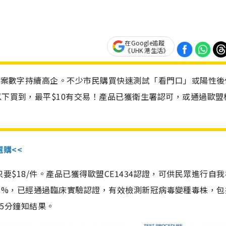
在Google追蹤
《UHK 港生活》
診個案數字持續高企。不少市民購買快速測試「看門口」或陽性後
以下買到，最平$10有交易！產品已獲衛生署認可，或通過歐盟
選購<<
惠價只要$18/件。產品已獲得歐盟CE1434認證，可供民眾進行自
性99.8%，已經通過臨床實驗認證，有效檢測新冠病毒變種毒株，
，15分鐘知結果。