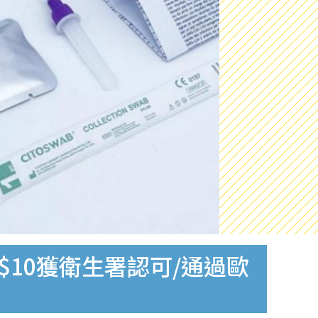
$10獲衛生署認可/通過歐