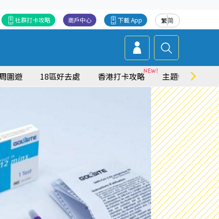
社群打卡攻略
商戶中心
下載 App
繁
简
周圍遊
18區好去處
香港打卡攻略
主題特集