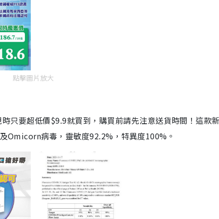
點擊圖片放大
劑，現時只要超低價$9.9就買到，購買前請先注意送貨時間！這款
Omicorn病毒，靈敏度92.2%，特異度100%。