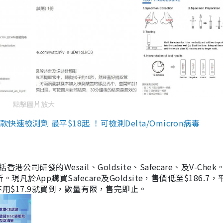
點擊圖片放大
檢測劑 最平$18起 ！可檢測Delta/Omicron病毒
研發的Wesail、Goldsite、Safecare、及V-Chek。
凡於App購買Safecare及Goldsite，售價低至$186.7
均不用$17.9就買到，數量有限，售完即止。