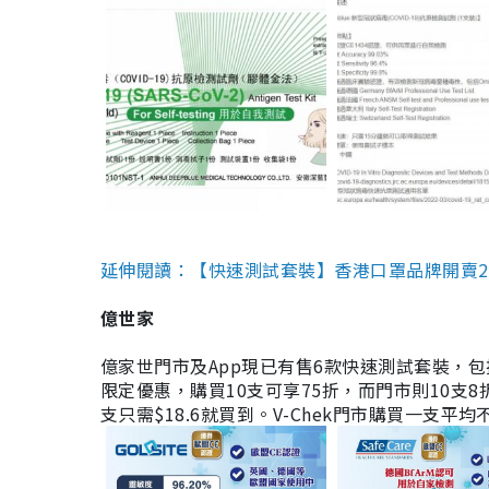
延伸閱讀：【快速測試套裝】香港口罩品牌開賣2款快速
億世家
億家世門市及App現已有售6款快速測試套裝，包括香港公司
限定優惠，購買10支可享75折，而門市則10支8折。現
支只需$18.6就買到。V-Chek門市購買一支平