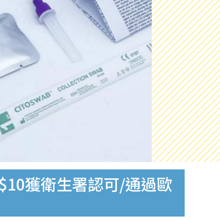
$10獲衛生署認可/通過歐