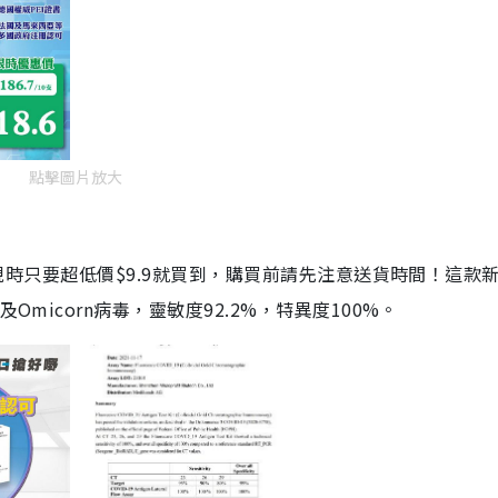
點擊圖片放大
劑，現時只要超低價$9.9就買到，購買前請先注意送貨時間！這款
Omicorn病毒，靈敏度92.2%，特異度100%。