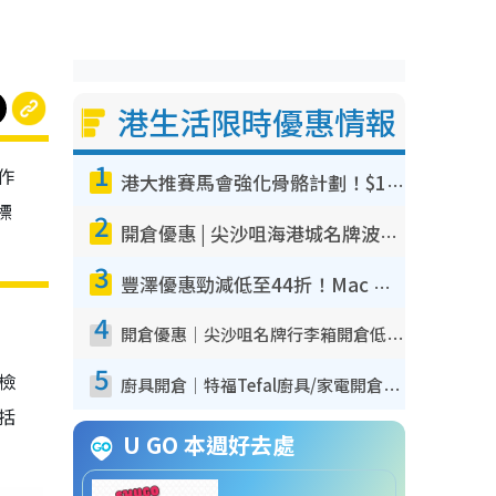
港生活限時優惠情報
1
作
港大推賽馬會強化骨骼計劃！$100骨質密度X光檢查 完成免費運動訓練送超市禮券！附參加資格
標
2
開倉優惠 | 尖沙咀海港城名牌波鞋開倉低至1折！On鞋$899起／Joy&Peace鞋履$98起
3
豐澤優惠勁減低至44折！Mac mini/iPhone17Pro大減價！廚房家電$220起
4
開倉優惠｜尖沙咀名牌行李箱開倉低至4折！一連5日 American Tourister/ace./Hallmark $200起！
5
我檢
廚具開倉｜特福Tefal廚具/家電開倉低至3折！$220起買平底鍋/炒鑊/湯煲！電飯煲/吸塵機/燙斗$418起
包括
U GO 本週好去處