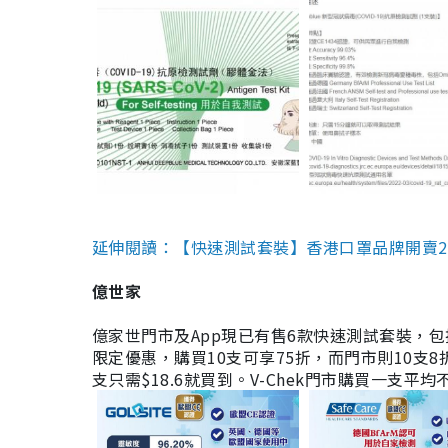
延伸閱讀：【快速測試套裝】香港口罩品牌開賣2款快速
億世家
億家世門市及App現已有售6款快速測試套裝，包括香港公司
限定優惠，購買10支可享75折，而門市則10支8折。現
支只需$18.6就買到。V-Chek門市購買一支平