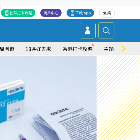
社群打卡攻略
商戶中心
下載 App
繁
简
周圍遊
18區好去處
香港打卡攻略
主題特集