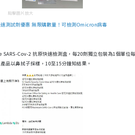
點擊圖片放大
測試劑優惠 無限購數量！可檢測Omicron病毒
are SARS-Cov-2 抗原快速檢測盒，每20劑獨立包裝為1個單位
5。產品以鼻拭子採樣，10至15分鐘知結果。