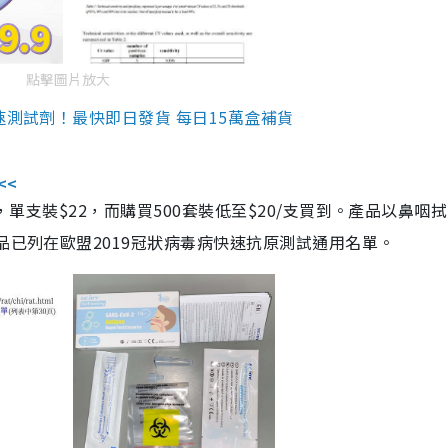
點擊圖片放大
速測試劑！最快即日發貨 每日15萬盒補貨
<<
，單支裝$22，而購買500套裝低至$20/支買到。產品以鼻咽
品已列在歐盟2019冠狀病毒病快速抗原測試通用名單。