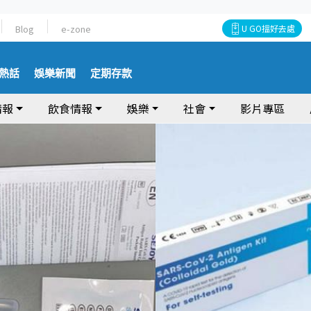
Blog
e-zone
U GO搵好去處
熱話
娛樂新聞
定期存款
情報
飲食情報
娛樂
社會
影片專區