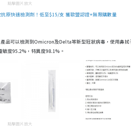
點擊圖片放大
3款抗原快速檢測劑！低至$15/支 獲歐盟認證+無限購數量
品可以檢測到Omicron及Delta等新型冠狀病毒，使用鼻拭
度95.2%，特異度98.1%。
點擊圖片放大