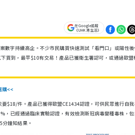
在Google追蹤
《UHK 港生活》
診個案數字持續高企。不少市民購買快速測試「看門口」或陽性後
以下買到，最平$10有交易！產品已獲衛生署認可，或通過歐盟
選購<<
惠價只要$18/件。產品已獲得歐盟CE1434認證，可供民眾進行自
性99.8%，已經通過臨床實驗認證，有效檢測新冠病毒變種毒株，
，15分鐘知結果。