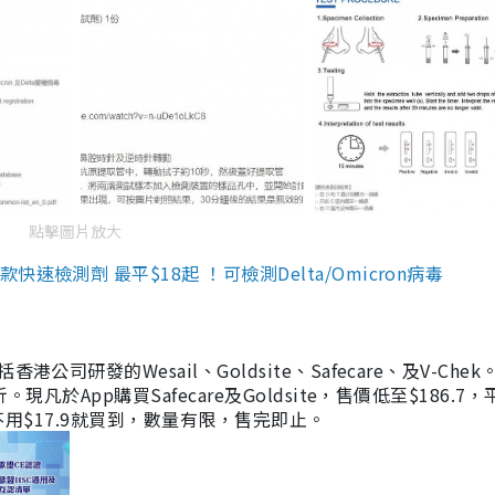
點擊圖片放大
檢測劑 最平$18起 ！可檢測Delta/Omicron病毒
研發的Wesail、Goldsite、Safecare、及V-Chek。
凡於App購買Safecare及Goldsite，售價低至$186.7
均不用$17.9就買到，數量有限，售完即止。