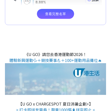
《U GO》請您去香港運動節2026！
體驗新興運動💦＋競技賽事💪＋100+運動用品攤位🔥
【U GO x CHARGESPOT 夏日消暑企劃⚡】
> 打卡即送充電券！限量1000張🔋送完即止 <