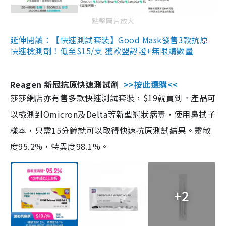
點擊圖片放大
延伸閱讀：【快速測試套裝】Good Mask發售3款抗原
快速檢測劑！低至$15/支 獲歐盟認證+無限購數量
Reagen 新冠抗原快速測試劑
>>按此選購<<
莎莎網店亦有售多款快速測試套裝，$19就買到。產品可
以檢測到Omicron及Delta等新型冠狀病毒，使用鼻拭子
樣本，只需15分鐘就可以取得快速抗原測試結果。靈敏
度95.2%，特異度98.1%。
+2