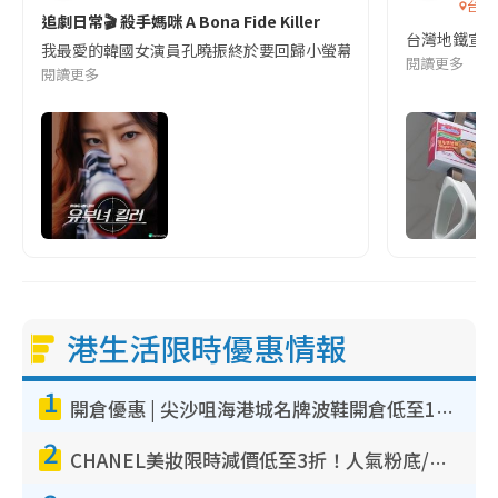
台灣
追劇日常🎬 殺手媽咪 A Bona Fide Killer
台灣地鐵宣
我最愛的韓國女演員孔曉振終於要回歸小螢幕啦!這次的劇本改編自同名
閱讀更多
閱讀更多
港生活限時優惠情報
1
開倉優惠 | 尖沙咀海港城名牌波鞋開倉低至1折！On鞋$899起／Joy&Peace鞋履$98起
2
CHANEL美妝限時減價低至3折！人氣粉底/唇膏/精華液低至$275！COCO香水都有平