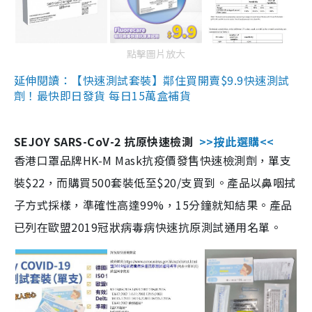
點擊圖片放大
延伸閱讀：【快速測試套裝】鄰住買開賣$9.9快速測試
劑！最快即日發貨 每日15萬盒補貨
SEJOY SARS-CoV-2 抗原快速檢測
>>按此選購<<
香港口罩品牌HK-M Mask抗疫價發售快速檢測劑，單支
裝$22，而購買500套裝低至$20/支買到。產品以鼻咽拭
子方式採樣，準確性高達99%，15分鐘就知結果。產品
已列在歐盟2019冠狀病毒病快速抗原測試通用名單。