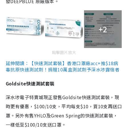
發DEEPBLUE 原廠版本。
+2
點擊圖片放大
延伸閱讀：【快速測試套裝】香港口罩廠acc+推$18病
毒抗原快速測試劑！捐贈10萬盒測試劑予深水埗露宿者
Goldsite快速測試套裝
深水埗電子特賣城現正發售Goldsite快速測試套裝，現
時更有優惠，$100/10支，平均每支$10，買10支再送口
罩。另外有售YHLO及Green Spring的快速測試套裝，
一樣低至$100/10支送口罩。