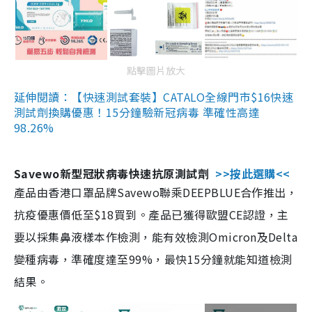
點擊圖片放大
延伸閱讀：【快速測試套裝】CATALO全線門市$16快速
測試劑換購優惠！15分鐘驗新冠病毒 準確性高達
98.26%
Savewo新型冠狀病毒快速抗原測試劑
>>按此選購<<
產品由香港口罩品牌Savewo聯乘DEEPBLUE合作推出，
抗疫優惠價低至$18買到。產品已獲得歐盟CE認證，主
要以採集鼻液樣本作檢測，能有效檢測Omicron及Delta
變種病毒，準確度達至99%，最快15分鐘就能知道檢測
結果。