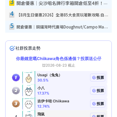
3
開倉優惠｜尖沙咀名牌行李箱開倉低至4折！一連5日 American Tourister/ace./Hallmark $200起！
4
【8月生日優惠2026】全港85大食買玩著數攻略 自助餐/火鍋放題同行免費＋誠品/DONKI送現金券
5
開倉優惠｜銅鑼灣時代廣場Doughnut/Campo Marzio開倉低至1折！背囊、書包、手袋劈價$200起