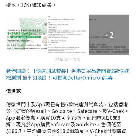
樣本，15分鐘知結果。
+2
點擊圖片放大
延伸閱讀：【快速測試套裝】香港口罩品牌開賣2款快速
檢測劑 最平$18起 ！可檢測Delta/Omicron病毒
億世家
億家世門市及App現已有售6款快速測試套裝，包括香港
公司研發的Wesail、Goldsite、Safecare、及V-Chek。
App限定優惠，購買10支可享75折，而門市則10支8
折。現凡於App購買Safecare及Goldsite，售價低至
$186.7，平均每支只需$18.6就買到。V-Chek門市購買