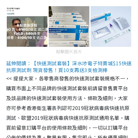
點擊圖片放大
延伸閱讀：【快速測試套裝】深水埗電子特賣城$15快速
抗原測試劑 現貨發售！買10支再送3支檢測棒
<< 提提大家，各零售商發售的快速測試套裝規格不一，
購買市面上不同品牌的快速測試套裝前請留意售賣平台
及該品牌的快速測試套裝使用方法、條款及細則，大家
亦可參考香港衞生署表列認可2019冠狀病毒病快速抗原
測試、歐盟2019冠狀病毒病快速抗原測試通用名單，購
買前留意訂購平台的使用條款及細則，一切以訂購平台
公佈的價錢為準。數量有限，售完即止；所有優惠細則