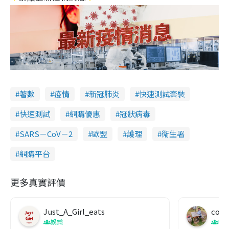
著數
疫情
新冠肺炎
快速測試套裝
快速測試
網購優惠
冠狀病毒
SARS－CoV－2
歐盟
護理
衞生署
網購平台
更多真實評價
Just_A_Girl_eats
co c
娛樂
吹