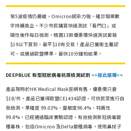
第5波疫情仍嚴峻，Omicron感染力強，確診個案數
字持續高企。不少市民購買快速測試「看門口」或
陽性後作每日檢測。精選13款優惠價快速測試套裝
$19以下買到，最平$10有交易！產品已獲衛生署認
可，或通過歐盟標準，最快10分鐘知結果。
DEEPBLUE 新型冠狀病毒抗原檢測試劑
>>按此選購<<
產品現時於HK Medical Mask官網有售，優惠價只要
$18/件。產品已獲得歐盟CE1434認證，可供民眾進行自
我檢測。準確度 99.03%、靈敏度96.4%、特異性
99.8%，已經通過臨床實驗認證，有效檢測新冠病毒變
種毒株，包括Omicron 及Delta變種病毒。使用鼻拭子