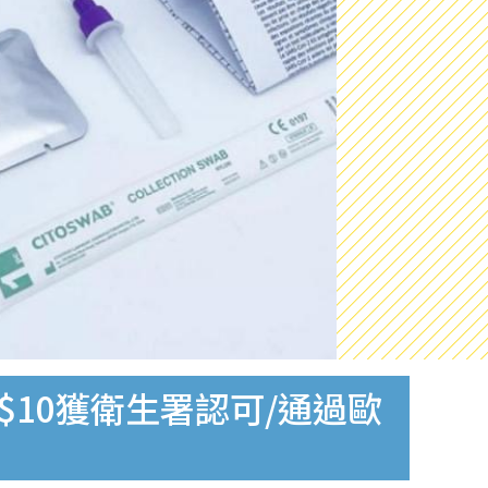
$10獲衛生署認可/通過歐