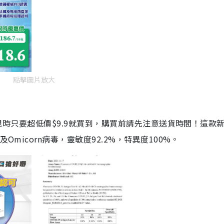
點擊圖片放大
劑，現時只要超低價$9.9就買到，購買前請先注意送貨時間！這款
Omicorn病毒，靈敏度92.2%，特異度100%。