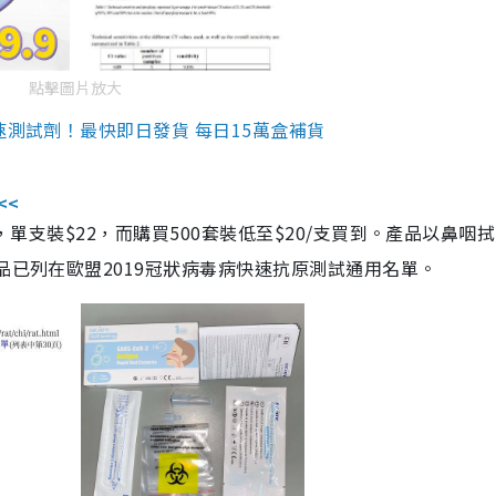
點擊圖片放大
速測試劑！最快即日發貨 每日15萬盒補貨
<<
，單支裝$22，而購買500套裝低至$20/支買到。產品以鼻咽
品已列在歐盟2019冠狀病毒病快速抗原測試通用名單。