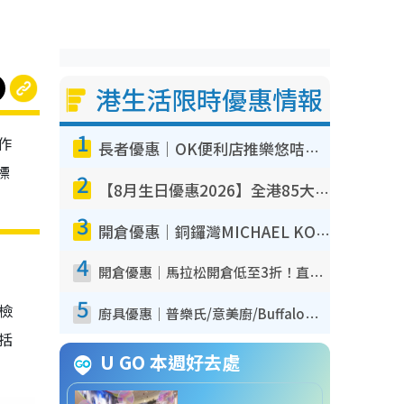
港生活限時優惠情報
1
作
長者優惠｜OK便利店推樂悠咭優惠！買麵包/牛奶/保健品拍卡即減
標
2
【8月生日優惠2026】全港85大食買玩著數攻略 自助餐/火鍋放題同行免費＋誠品/DONKI送現金券
3
開倉優惠｜銅鑼灣MICHAEL KORS開倉低至17折！直擊$500起買手袋/銀包/鞋款 必買經典Jet Set系列
4
開倉優惠｜馬拉松開倉低至3折！直擊$99起買adidas／New Balance／Puma鞋款 STANLEY保溫杯劈價至$119起
5
我檢
廚具優惠｜普樂氏/意美廚/Buffalo廚具低至3折！$89起買煎鍋／炒鑊／個人鍋 同場小家電激減至$99起
包括
U GO 本週好去處