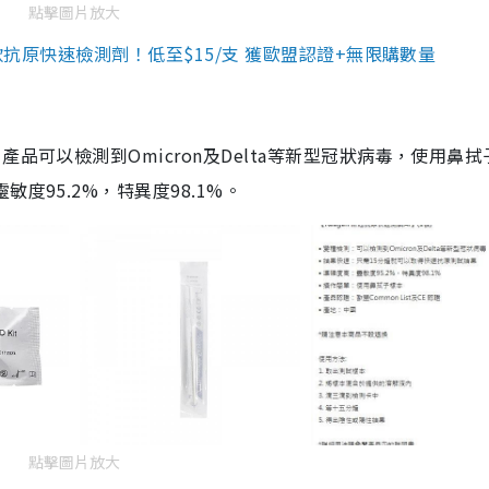
點擊圖片放大
3款抗原快速檢測劑！低至$15/支 獲歐盟認證+無限購數量
品可以檢測到Omicron及Delta等新型冠狀病毒，使用鼻拭
度95.2%，特異度98.1%。
點擊圖片放大