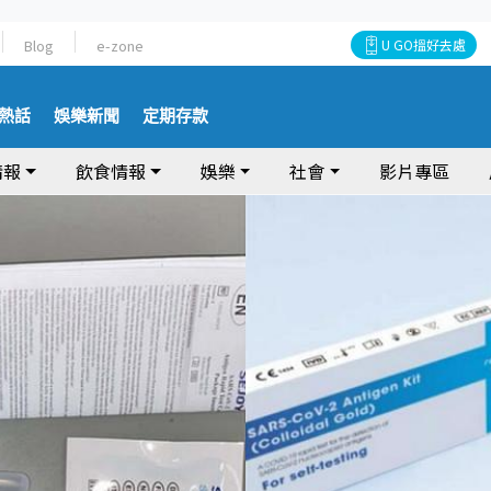
Blog
e-zone
U GO搵好去處
熱話
娛樂新聞
定期存款
情報
飲食情報
娛樂
社會
影片專區