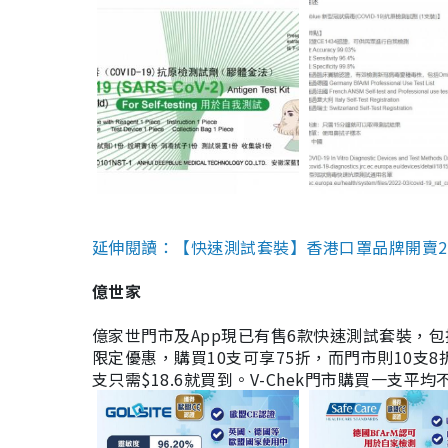
延伸閱讀：【快速測試套裝】香港口罩品牌開賣2款快速
億世家
億家世門市及App現已有售6款快速測試套裝，包括香港公司
限定優惠，購買10支可享75折，而門市則10支8折。現
支只需$18.6就買到。V-Chek門市購買一支平