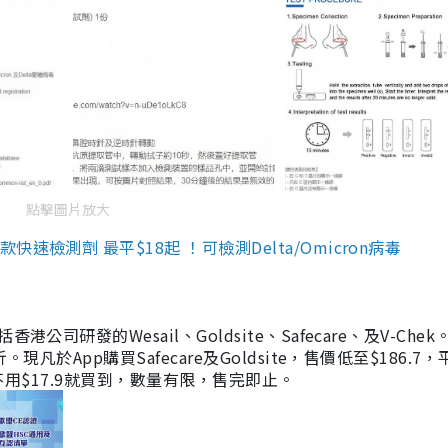
點擊圖片放大
檢測劑 最平$18起 ！可檢測Delta/Omicron病毒
研發的Wesail、Goldsite、Safecare、及V-Chek。
凡於App購買Safecare及Goldsite，售價低至$186.7
均不用$17.9就買到，數量有限，售完即止。