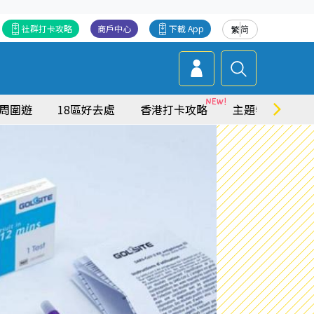
社群打卡攻略
商戶中心
下載 App
繁
简
周圍遊
18區好去處
香港打卡攻略
主題特集