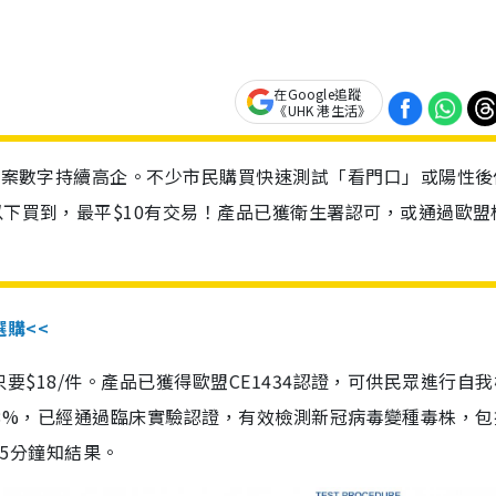
在Google追蹤
《UHK 港生活》
診個案數字持續高企。不少市民購買快速測試「看門口」或陽性後
以下買到，最平$10有交易！產品已獲衛生署認可，或通過歐盟
選購<<
惠價只要$18/件。產品已獲得歐盟CE1434認證，可供民眾進行自
性99.8%，已經通過臨床實驗認證，有效檢測新冠病毒變種毒株，
，15分鐘知結果。