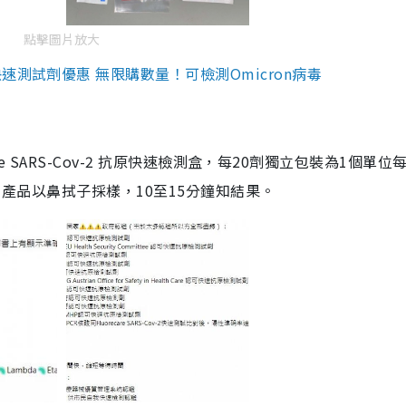
點擊圖片放大
測試劑優惠 無限購數量！可檢測Omicron病毒
are SARS-Cov-2 抗原快速檢測盒，每20劑獨立包裝為1個單位
5。產品以鼻拭子採樣，10至15分鐘知結果。