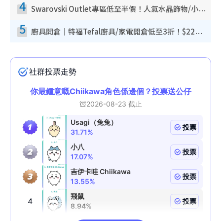
4
Swarovski Outlet專區低至半價！人氣水晶飾物/小擺設$138起！迪士尼款/水晶高跟鞋都有平
5
廚具開倉｜特福Tefal廚具/家電開倉低至3折！$220起買平底鍋/炒鑊/湯煲！電飯煲/吸塵機/燙斗$418起