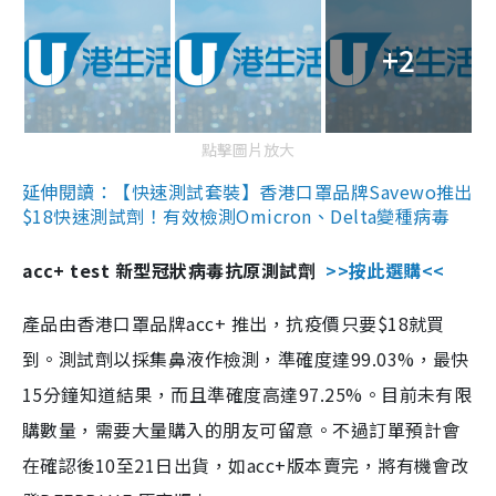
+2
點擊圖片放大
延伸閱讀：【快速測試套裝】香港口罩品牌Savewo推出
$18快速測試劑！有效檢測Omicron、Delta變種病毒
acc+ test 新型冠狀病毒抗原測試劑
>>按此選購<<
產品由香港口罩品牌acc+ 推出，抗疫價只要$18就買
到。測試劑以採集鼻液作檢測，準確度達99.03%，最快
15分鐘知道結果，而且準確度高達97.25%。目前未有限
購數量，需要大量購入的朋友可留意。不過訂單預計會
在確認後10至21日出貨，如acc+版本賣完，將有機會改