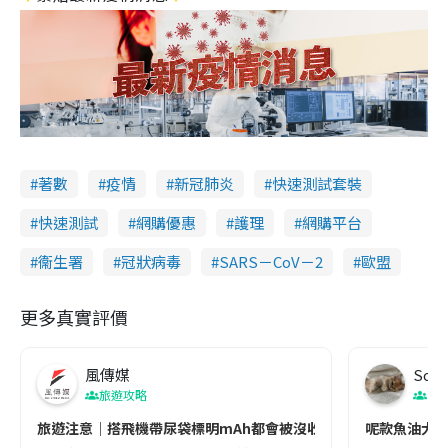
著數
疫情
新冠肺炎
快速測試套裝
快速測試
網購優惠
護理
網購平台
衞生署
冠狀病毒
SARS－CoV－2
歐盟
更多真實評價
風傳媒
Soul
旅遊攻略
生
旅遊注意｜搭飛機帶尿袋標明mAh都會被沒收😱出發前切記檢查「1
呢款魚油大家