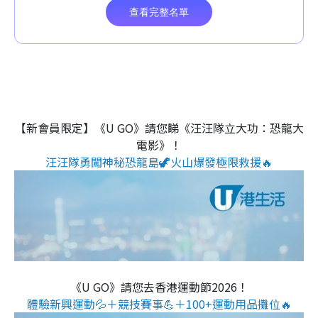
【新會員限定】《U GO》請您睇《汪汪隊立大功：恐龍大
電影》！
汪汪隊勇闖神秘恐龍島🦖火山爆發極限救援🔥
《U GO》請您去香港運動節2026！
體驗新興運動💦＋競技賽事💪＋100+運動用品攤位🔥