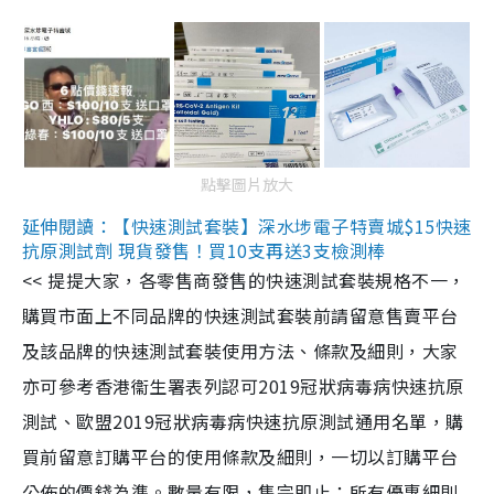
點擊圖片放大
延伸閱讀：【快速測試套裝】深水埗電子特賣城$15快速
抗原測試劑 現貨發售！買10支再送3支檢測棒
<< 提提大家，各零售商發售的快速測試套裝規格不一，
購買市面上不同品牌的快速測試套裝前請留意售賣平台
及該品牌的快速測試套裝使用方法、條款及細則，大家
亦可參考香港衞生署表列認可2019冠狀病毒病快速抗原
測試、歐盟2019冠狀病毒病快速抗原測試通用名單，購
買前留意訂購平台的使用條款及細則，一切以訂購平台
公佈的價錢為準。數量有限，售完即止；所有優惠細則