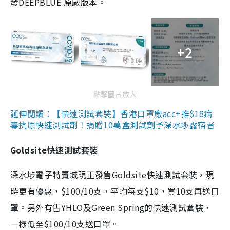
發DEEPBLUE 原廠版本。
+2
點擊圖片放大
延伸閱讀：【快速測試套裝】香港口罩廠acc+推$18病
毒抗原快速測試劑！捐贈10萬盒測試劑予深水埗露宿者
Goldsite快速測試套裝
深水埗電子特賣城現正發售Goldsite快速測試套裝，現
時更有優惠，$100/10支，平均每支$10，買10支再送口
罩。另外有售YHLO及Green Spring的快速測試套裝，
一樣低至$100/10支送口罩。