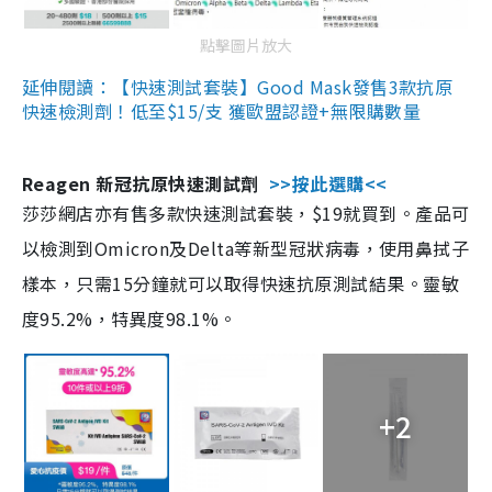
點擊圖片放大
延伸閱讀：【快速測試套裝】Good Mask發售3款抗原
快速檢測劑！低至$15/支 獲歐盟認證+無限購數量
Reagen 新冠抗原快速測試劑
>>按此選購<<
莎莎網店亦有售多款快速測試套裝，$19就買到。產品可
以檢測到Omicron及Delta等新型冠狀病毒，使用鼻拭子
樣本，只需15分鐘就可以取得快速抗原測試結果。靈敏
度95.2%，特異度98.1%。
+2