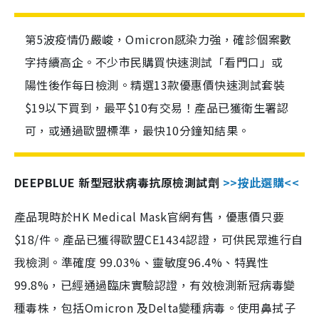
第5波疫情仍嚴峻，Omicron感染力強，確診個案數
字持續高企。不少市民購買快速測試「看門口」或
陽性後作每日檢測。精選13款優惠價快速測試套裝
$19以下買到，最平$10有交易！產品已獲衛生署認
可，或通過歐盟標準，最快10分鐘知結果。
DEEPBLUE 新型冠狀病毒抗原檢測試劑
>>按此選購<<
產品現時於HK Medical Mask官網有售，優惠價只要
$18/件。產品已獲得歐盟CE1434認證，可供民眾進行自
我檢測。準確度 99.03%、靈敏度96.4%、特異性
99.8%，已經通過臨床實驗認證，有效檢測新冠病毒變
種毒株，包括Omicron 及Delta變種病毒。使用鼻拭子