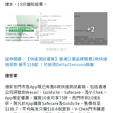
樣本，15分鐘知結果。
+2
點擊圖片放大
延伸閱讀：【快速測試套裝】香港口罩品牌開賣2款快速
檢測劑 最平$18起 ！可檢測Delta/Omicron病毒
億世家
億家世門市及App現已有售6款快速測試套裝，包括香港
公司研發的Wesail、Goldsite、Safecare、及V-Chek。
App限定優惠，購買10支可享75折，而門市則10支8
折。現凡於App購買Safecare及Goldsite，售價低至
$186.7，平均每支只需$18.6就買到。V-Chek門市購買