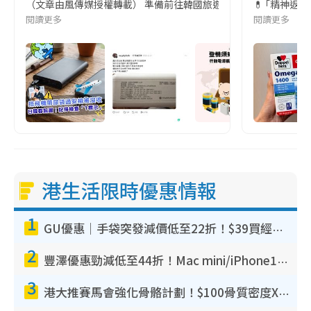
（文章由風傳媒授權轉載） 準備前往韓國旅遊的民眾，近期要特別留
💊 ｢精神返
閱讀更多
閱讀更多
港生活限時優惠情報
1
GU優惠｜手袋突發減價低至22折！$39買經典波士頓包/餃子袋！飾物同步減價$29起！
2
豐澤優惠勁減低至44折！Mac mini/iPhone17Pro大減價！廚房家電$220起
3
港大推賽馬會強化骨骼計劃！$100骨質密度X光檢查 完成免費運動訓練送超市禮券！附參加資格