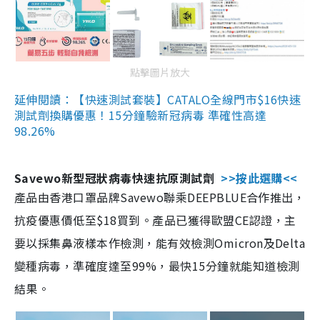
點擊圖片放大
延伸閱讀：【快速測試套裝】CATALO全線門市$16快速
測試劑換購優惠！15分鐘驗新冠病毒 準確性高達
98.26%
Savewo新型冠狀病毒快速抗原測試劑
>>按此選購<<
產品由香港口罩品牌Savewo聯乘DEEPBLUE合作推出，
抗疫優惠價低至$18買到。產品已獲得歐盟CE認證，主
要以採集鼻液樣本作檢測，能有效檢測Omicron及Delta
變種病毒，準確度達至99%，最快15分鐘就能知道檢測
結果。