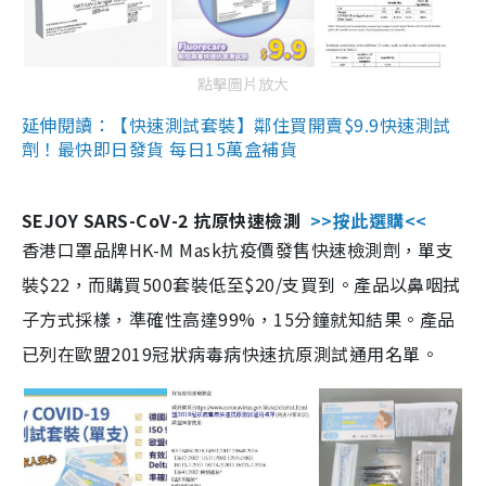
點擊圖片放大
延伸閱讀：【快速測試套裝】鄰住買開賣$9.9快速測試
劑！最快即日發貨 每日15萬盒補貨
SEJOY SARS-CoV-2 抗原快速檢測
>>按此選購<<
香港口罩品牌HK-M Mask抗疫價發售快速檢測劑，單支
裝$22，而購買500套裝低至$20/支買到。產品以鼻咽拭
子方式採樣，準確性高達99%，15分鐘就知結果。產品
已列在歐盟2019冠狀病毒病快速抗原測試通用名單。