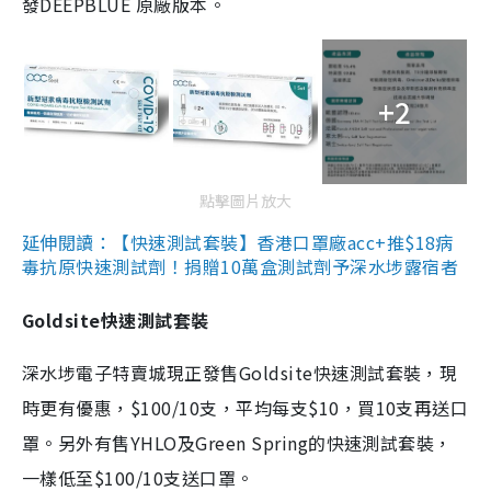
發DEEPBLUE 原廠版本。
+2
點擊圖片放大
延伸閱讀：【快速測試套裝】香港口罩廠acc+推$18病
毒抗原快速測試劑！捐贈10萬盒測試劑予深水埗露宿者
Goldsite快速測試套裝
深水埗電子特賣城現正發售Goldsite快速測試套裝，現
時更有優惠，$100/10支，平均每支$10，買10支再送口
罩。另外有售YHLO及Green Spring的快速測試套裝，
一樣低至$100/10支送口罩。