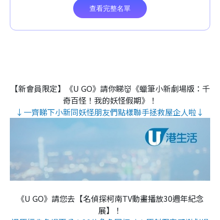
【新會員限定】《U GO》請你睇👹《蠟筆小新劇場版：千
奇百怪！我的妖怪假期》！
↓一齊睇下小新同妖怪朋友們點樣聯手拯救屋企人啦↓
《U GO》請您去【名偵探柯南TV動畫播放30週年紀念
展】！