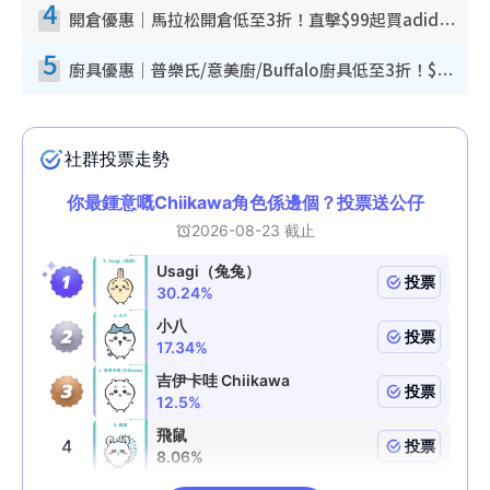
4
開倉優惠｜馬拉松開倉低至3折！直擊$99起買adidas／New Balance／Puma鞋款 STANLEY保溫杯劈價至$119起
5
廚具優惠｜普樂氏/意美廚/Buffalo廚具低至3折！$89起買煎鍋／炒鑊／個人鍋 同場小家電激減至$99起