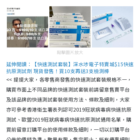
點擊圖片放大
延伸閱讀：【快速測試套裝】深水埗電子特賣城$15快速
抗原測試劑 現貨發售！買10支再送3支檢測棒
<< 提提大家，各零售商發售的快速測試套裝規格不一，
購買市面上不同品牌的快速測試套裝前請留意售賣平台
及該品牌的快速測試套裝使用方法、條款及細則，大家
亦可參考香港衞生署表列認可2019冠狀病毒病快速抗原
測試、歐盟2019冠狀病毒病快速抗原測試通用名單，購
買前留意訂購平台的使用條款及細則，一切以訂購平台
公佈的價錢為準。數量有限，售完即止；所有優惠細則