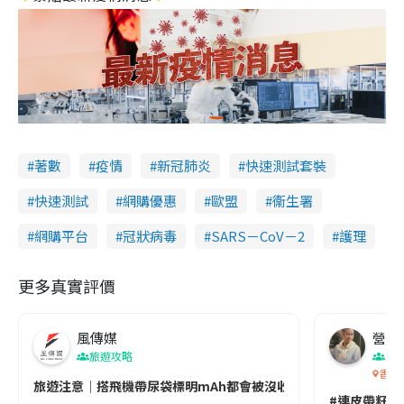
著數
疫情
新冠肺炎
快速測試套裝
快速測試
網購優惠
歐盟
衞生署
網購平台
冠狀病毒
SARS－CoV－2
護理
更多真實評價
風傳媒
營養教
旅遊攻略
生
香港
旅遊注意｜搭飛機帶尿袋標明mAh都會被沒收😱出發前切記檢查「1
#連皮帶籽都