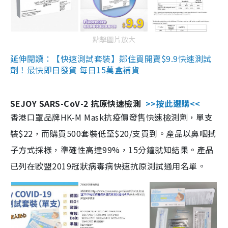
點擊圖片放大
延伸閱讀：【快速測試套裝】鄰住買開賣$9.9快速測試
劑！最快即日發貨 每日15萬盒補貨
SEJOY SARS-CoV-2 抗原快速檢測
>>按此選購<<
香港口罩品牌HK-M Mask抗疫價發售快速檢測劑，單支
裝$22，而購買500套裝低至$20/支買到。產品以鼻咽拭
子方式採樣，準確性高達99%，15分鐘就知結果。產品
已列在歐盟2019冠狀病毒病快速抗原測試通用名單。