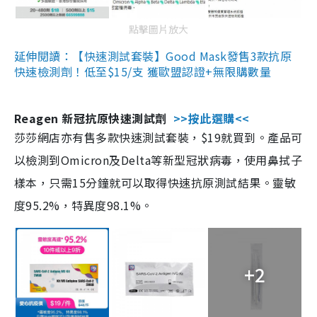
點擊圖片放大
延伸閱讀：【快速測試套裝】Good Mask發售3款抗原
快速檢測劑！低至$15/支 獲歐盟認證+無限購數量
Reagen 新冠抗原快速測試劑
>>按此選購<<
莎莎網店亦有售多款快速測試套裝，$19就買到。產品可
以檢測到Omicron及Delta等新型冠狀病毒，使用鼻拭子
樣本，只需15分鐘就可以取得快速抗原測試結果。靈敏
度95.2%，特異度98.1%。
+2