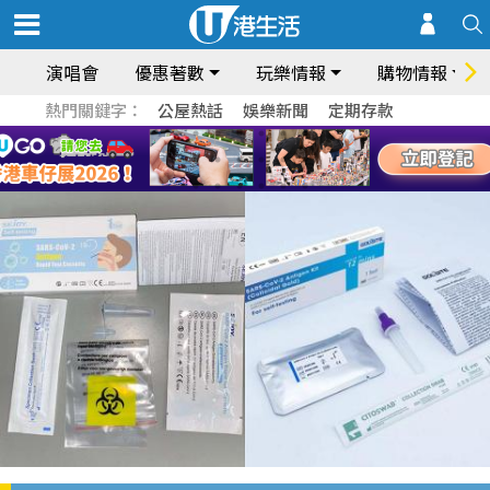
演唱會
優惠著數
玩樂情報
購物情報
熱門關鍵字：
公屋熱話
娛樂新聞
定期存款