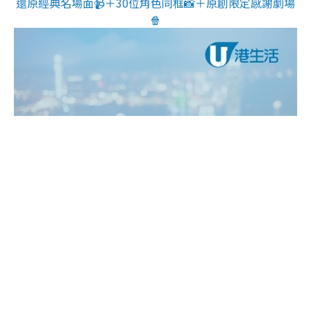
還原經典名場面📹＋30位角色同框📸＋原創限定感謝劇場
🍿