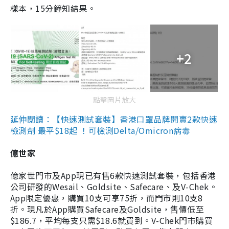
樣本，15分鐘知結果。
+2
點擊圖片放大
延伸閱讀：【快速測試套裝】香港口罩品牌開賣2款快速
檢測劑 最平$18起 ！可檢測Delta/Omicron病毒
億世家
億家世門市及App現已有售6款快速測試套裝，包括香港
公司研發的Wesail、Goldsite、Safecare、及V-Chek。
App限定優惠，購買10支可享75折，而門市則10支8
折。現凡於App購買Safecare及Goldsite，售價低至
$186.7，平均每支只需$18.6就買到。V-Chek門市購買