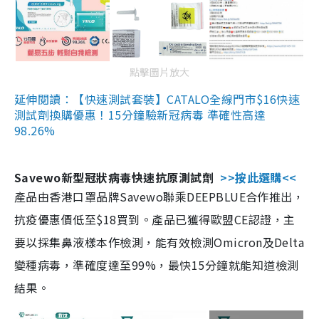
點擊圖片放大
延伸閱讀：【快速測試套裝】CATALO全線門市$16快速
測試劑換購優惠！15分鐘驗新冠病毒 準確性高達
98.26%
Savewo新型冠狀病毒快速抗原測試劑
>>按此選購<<
產品由香港口罩品牌Savewo聯乘DEEPBLUE合作推出，
抗疫優惠價低至$18買到。產品已獲得歐盟CE認證，主
要以採集鼻液樣本作檢測，能有效檢測Omicron及Delta
變種病毒，準確度達至99%，最快15分鐘就能知道檢測
結果。