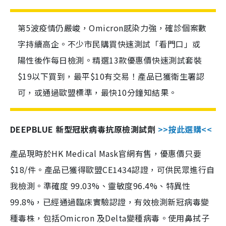
第5波疫情仍嚴峻，Omicron感染力強，確診個案數
字持續高企。不少市民購買快速測試「看門口」或
陽性後作每日檢測。精選13款優惠價快速測試套裝
$19以下買到，最平$10有交易！產品已獲衛生署認
可，或通過歐盟標準，最快10分鐘知結果。
DEEPBLUE 新型冠狀病毒抗原檢測試劑
>>按此選購<<
產品現時於HK Medical Mask官網有售，優惠價只要
$18/件。產品已獲得歐盟CE1434認證，可供民眾進行自
我檢測。準確度 99.03%、靈敏度96.4%、特異性
99.8%，已經通過臨床實驗認證，有效檢測新冠病毒變
種毒株，包括Omicron 及Delta變種病毒。使用鼻拭子