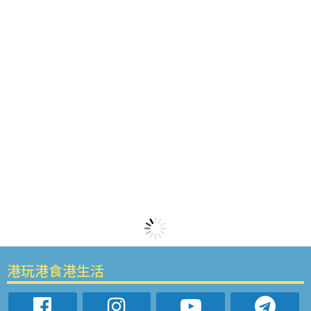
港玩港食港生活