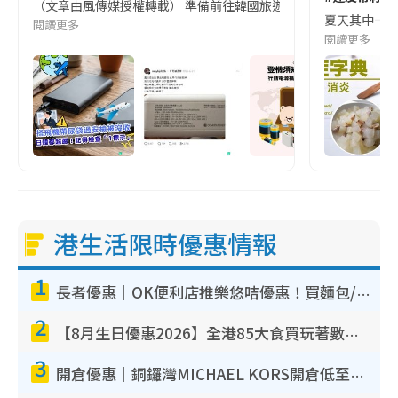
（文章由風傳媒授權轉載） 準備前往韓國旅遊的民眾，近期要特別留
夏天其中一種時
閱讀更多
閱讀更多
港生活限時優惠情報
1
長者優惠｜OK便利店推樂悠咭優惠！買麵包/牛奶/保健品拍卡即減
2
【8月生日優惠2026】全港85大食買玩著數攻略 自助餐/火鍋放題同行免費＋誠品/DONKI送現金券
3
開倉優惠｜銅鑼灣MICHAEL KORS開倉低至17折！直擊$500起買手袋/銀包/鞋款 必買經典Jet Set系列