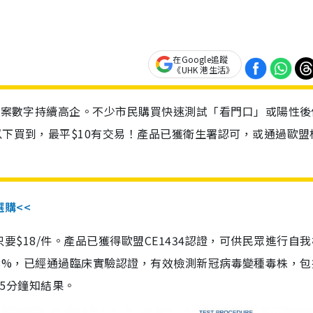
在Google追蹤
《UHK 港生活》
診個案數字持續高企。不少市民購買快速測試「看門口」或陽性後
以下買到，最平$10有交易！產品已獲衛生署認可，或通過歐盟
選購<<
惠價只要$18/件。產品已獲得歐盟CE1434認證，可供民眾進行自
性99.8%，已經通過臨床實驗認證，有效檢測新冠病毒變種毒株，
，15分鐘知結果。