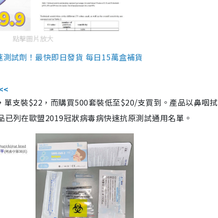
點擊圖片放大
速測試劑！最快即日發貨 每日15萬盒補貨
<<
，單支裝$22，而購買500套裝低至$20/支買到。產品以鼻咽
品已列在歐盟2019冠狀病毒病快速抗原測試通用名單。