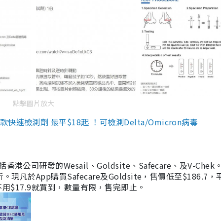
點擊圖片放大
檢測劑 最平$18起 ！可檢測Delta/Omicron病毒
研發的Wesail、Goldsite、Safecare、及V-Chek。
凡於App購買Safecare及Goldsite，售價低至$186.7
均不用$17.9就買到，數量有限，售完即止。