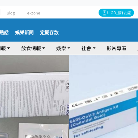
Blog
e-zone
U GO搵好去處
熱話
娛樂新聞
定期存款
情報
飲食情報
娛樂
社會
影片專區