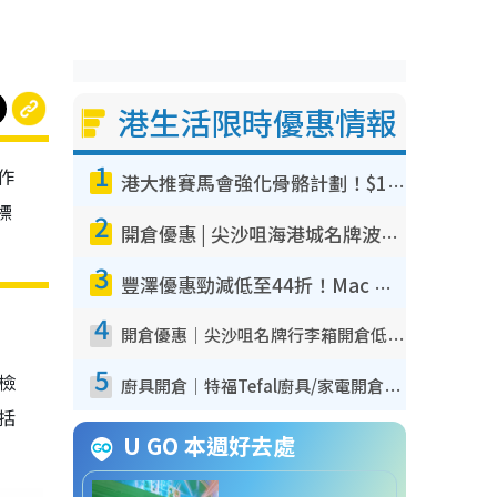
港生活限時優惠情報
1
作
港大推賽馬會強化骨骼計劃！$100骨質密度X光檢查 完成免費運動訓練送超市禮券！附參加資格
標
2
開倉優惠 | 尖沙咀海港城名牌波鞋開倉低至1折！On鞋$899起／Joy&Peace鞋履$98起
3
豐澤優惠勁減低至44折！Mac mini/iPhone17Pro大減價！廚房家電$220起
4
開倉優惠｜尖沙咀名牌行李箱開倉低至4折！一連5日 American Tourister/ace./Hallmark $200起！
5
我檢
廚具開倉｜特福Tefal廚具/家電開倉低至3折！$220起買平底鍋/炒鑊/湯煲！電飯煲/吸塵機/燙斗$418起
包括
U GO 本週好去處