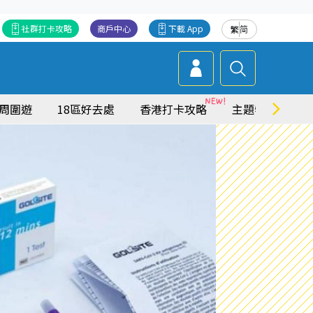
社群打卡攻略
商戶中心
下載 App
繁
简
周圍遊
18區好去處
香港打卡攻略
主題特集