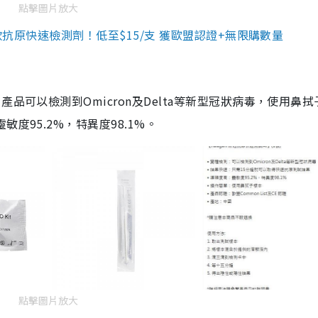
點擊圖片放大
3款抗原快速檢測劑！低至$15/支 獲歐盟認證+無限購數量
品可以檢測到Omicron及Delta等新型冠狀病毒，使用鼻拭
度95.2%，特異度98.1%。
點擊圖片放大