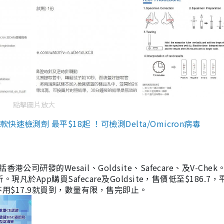
點擊圖片放大
檢測劑 最平$18起 ！可檢測Delta/Omicron病毒
研發的Wesail、Goldsite、Safecare、及V-Chek。
凡於App購買Safecare及Goldsite，售價低至$186.7
均不用$17.9就買到，數量有限，售完即止。