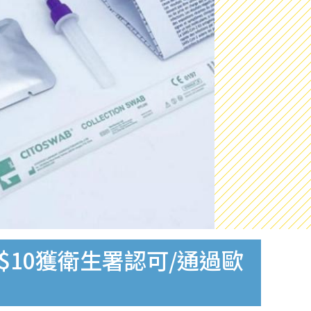
$10獲衛生署認可/通過歐