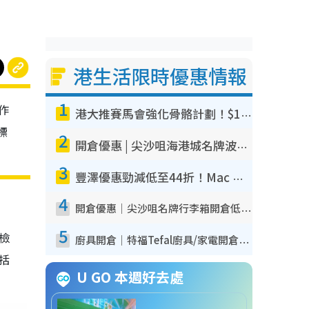
港生活限時優惠情報
1
作
港大推賽馬會強化骨骼計劃！$100骨質密度X光檢查 完成免費運動訓練送超市禮券！附參加資格
標
2
開倉優惠 | 尖沙咀海港城名牌波鞋開倉低至1折！On鞋$899起／Joy&Peace鞋履$98起
3
豐澤優惠勁減低至44折！Mac mini/iPhone17Pro大減價！廚房家電$220起
4
開倉優惠｜尖沙咀名牌行李箱開倉低至4折！一連5日 American Tourister/ace./Hallmark $200起！
5
我檢
廚具開倉｜特福Tefal廚具/家電開倉低至3折！$220起買平底鍋/炒鑊/湯煲！電飯煲/吸塵機/燙斗$418起
包括
U GO 本週好去處