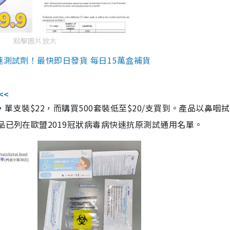
點擊圖片放大
速測試劑！最快即日發貨 每日15萬盒補貨
<<
，單支裝$22，而購買500套裝低至$20/支買到。產品以鼻咽
品已列在歐盟2019冠狀病毒病快速抗原測試通用名單。