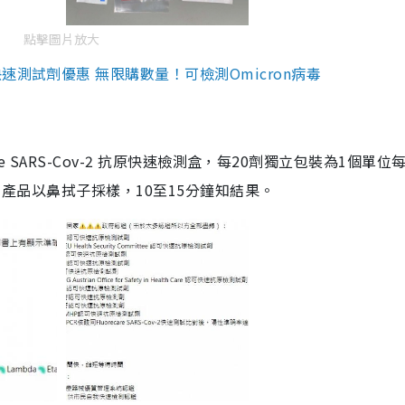
點擊圖片放大
測試劑優惠 無限購數量！可檢測Omicron病毒
are SARS-Cov-2 抗原快速檢測盒，每20劑獨立包裝為1個單位
5。產品以鼻拭子採樣，10至15分鐘知結果。