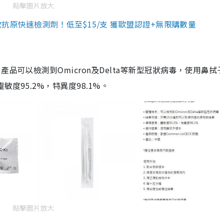
點擊圖片放大
3款抗原快速檢測劑！低至$15/支 獲歐盟認證+無限購數量
品可以檢測到Omicron及Delta等新型冠狀病毒，使用鼻拭
度95.2%，特異度98.1%。
點擊圖片放大