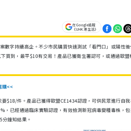
在Google追蹤
《UHK 港生活》
診個案數字持續高企。不少市民購買快速測試「看門口」或陽性後
以下買到，最平$10有交易！產品已獲衛生署認可，或通過歐盟
選購<<
惠價只要$18/件。產品已獲得歐盟CE1434認證，可供民眾進行自
性99.8%，已經通過臨床實驗認證，有效檢測新冠病毒變種毒株，
，15分鐘知結果。