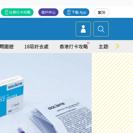
社群打卡攻略
商戶中心
下載 App
繁
简
周圍遊
18區好去處
香港打卡攻略
主題特集