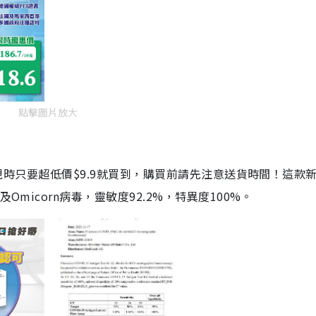
點擊圖片放大
劑，現時只要超低價$9.9就買到，購買前請先注意送貨時間！這款
Omicorn病毒，靈敏度92.2%，特異度100%。