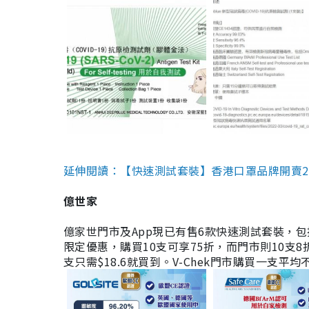
延伸閱讀：【快速測試套裝】香港口罩品牌開賣2款快速
億世家
億家世門市及App現已有售6款快速測試套裝，包括香港公司
限定優惠，購買10支可享75折，而門市則10支8折。現
支只需$18.6就買到。V-Chek門市購買一支平