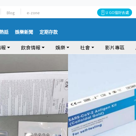
Blog
e-zone
U GO搵好去處
熱話
娛樂新聞
定期存款
情報
飲食情報
娛樂
社會
影片專區