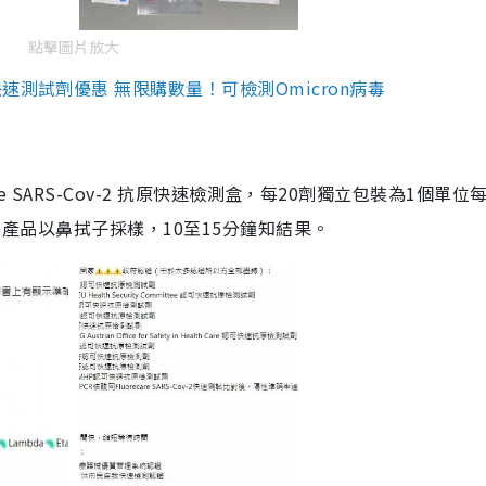
點擊圖片放大
測試劑優惠 無限購數量！可檢測Omicron病毒
are SARS-Cov-2 抗原快速檢測盒，每20劑獨立包裝為1個單位
5。產品以鼻拭子採樣，10至15分鐘知結果。