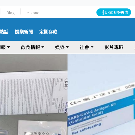
Blog
e-zone
U GO搵好去處
熱話
娛樂新聞
定期存款
情報
飲食情報
娛樂
社會
影片專區