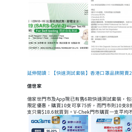
延伸閱讀：【快速測試套裝】香港口罩品牌開賣2款快速
億世家
億家世門市及App現已有售6款快速測試套裝，包括香港公司
限定優惠，購買10支可享75折，而門市則10支8折。現
支只需$18.6就買到。V-Chek門市購買一支平