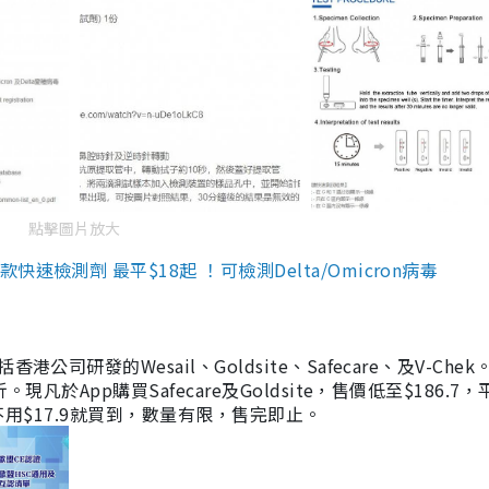
點擊圖片放大
檢測劑 最平$18起 ！可檢測Delta/Omicron病毒
研發的Wesail、Goldsite、Safecare、及V-Chek。
凡於App購買Safecare及Goldsite，售價低至$186.7
均不用$17.9就買到，數量有限，售完即止。