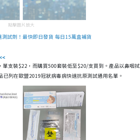
點擊圖片放大
速測試劑！最快即日發貨 每日15萬盒補貨
<<
，單支裝$22，而購買500套裝低至$20/支買到。產品以鼻咽
品已列在歐盟2019冠狀病毒病快速抗原測試通用名單。