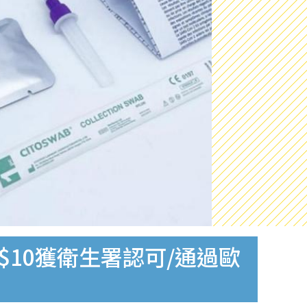
$10獲衛生署認可/通過歐