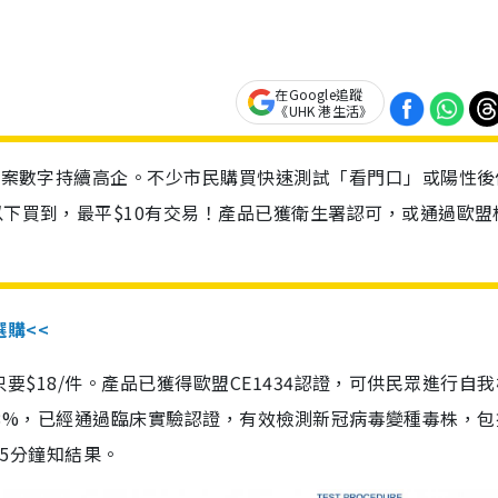
在Google追蹤
《UHK 港生活》
診個案數字持續高企。不少市民購買快速測試「看門口」或陽性後
以下買到，最平$10有交易！產品已獲衛生署認可，或通過歐盟
選購<<
惠價只要$18/件。產品已獲得歐盟CE1434認證，可供民眾進行自
性99.8%，已經通過臨床實驗認證，有效檢測新冠病毒變種毒株，
，15分鐘知結果。