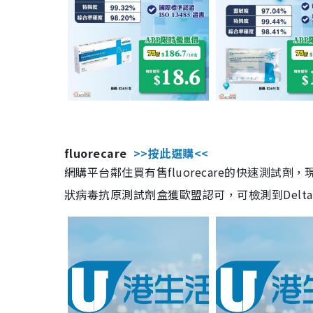
fluorecare
>>按此選購<<
網購平台鄰住買有售fluorecare的快速測試
狀病毒抗原測試劑盒獲歐盟認可，可檢測到Delta及