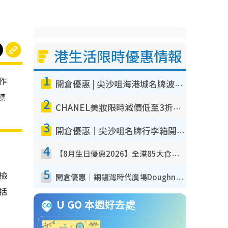
港生活限時優惠情報
1
作
開倉優惠 | 尖沙咀海港城名牌波鞋開倉低至1折！On鞋$899起／Joy&Peace鞋履$98起
標
2
CHANEL美妝限時減價低至3折！人氣粉底/唇膏/精華液低至$275！COCO香水都有平
3
開倉優惠｜尖沙咀名牌行李箱開倉低至4折！一連5日 American Tourister/ace./Hallmark $200起！
4
【8月生日優惠2026】全港85大食買玩著數攻略 自助餐/火鍋放題同行免費＋誠品/DONKI送現金券
5
我檢
開倉優惠｜銅鑼灣時代廣場Doughnut/Campo Marzio開倉低至1折！背囊、書包、手袋劈價$200起
包括
U GO 本週好去處