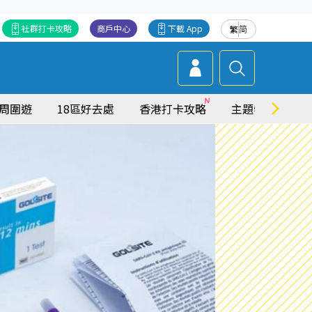
社群打卡攻略
商戶中心
下載 App
繁
简
周圍遊
18區好去處
香港打卡攻略
主題特集