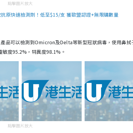
點擊圖片放大
3款抗原快速檢測劑！低至$15/支 獲歐盟認證+無限購數量
品可以檢測到Omicron及Delta等新型冠狀病毒，使用鼻拭
度95.2%，特異度98.1%。
點擊圖片放大