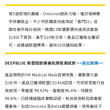
第5波疫情仍嚴峻，Omicron感染力強，確診個案數
字持續高企。不少市民購買快速測試「看門口」或
陽性後作每日檢測。精選13款優惠價快速測試套裝
$19以下買到，最平$10有交易！產品已獲衛生署認
可，或通過歐盟標準，最快10分鐘知結果。
DEEPBLUE 新型冠狀病毒抗原檢測試劑
>>按此選購<<
產品現時於HK Medical Mask官網有售，優惠價只要
$18/件。產品已獲得歐盟CE1434認證，可供民眾進行自
我檢測。準確度 99.03%、靈敏度96.4%、特異性
99.8%，已經通過臨床實驗認證，有效檢測新冠病毒變
種毒株，包括Omicron 及Delta變種病毒。使用鼻拭子