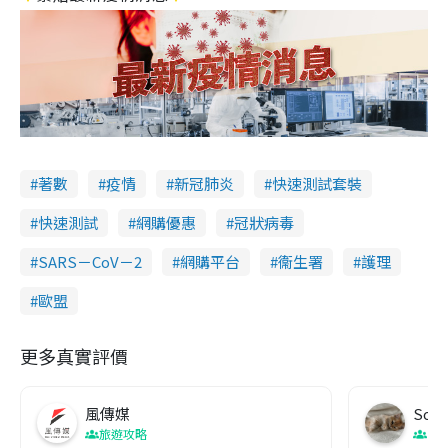
著數
疫情
新冠肺炎
快速測試套裝
快速測試
網購優惠
冠狀病毒
SARS－CoV－2
網購平台
衞生署
護理
歐盟
更多真實評價
風傳媒
Soul
旅遊攻略
生