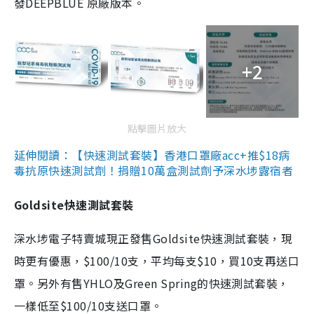
發DEEPBLUE 原廠版本。
+2
點擊圖片放大
延伸閱讀：【快速測試套裝】香港口罩廠acc+推$18病
毒抗原快速測試劑！捐贈10萬盒測試劑予深水埗露宿者
Goldsite快速測試套裝
深水埗電子特賣城現正發售Goldsite快速測試套裝，現
時更有優惠，$100/10支，平均每支$10，買10支再送口
罩。另外有售YHLO及Green Spring的快速測試套裝，
一樣低至$100/10支送口罩。