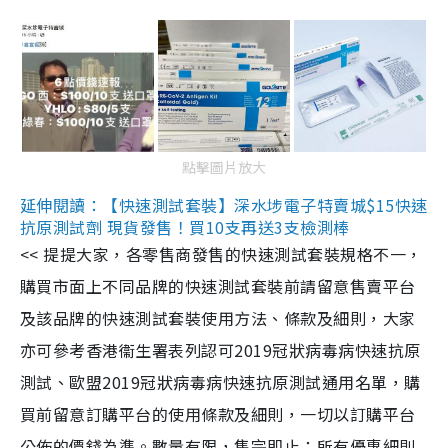
點擊圖片放大
延伸閱讀：【快速測試套裝】深水埗電子特賣城$15快速
抗原測試劑 現貨發售！買10支再送3支檢測棒
<< 提提大家，各零售商發售的快速測試套裝規格不一，
購買市面上不同品牌的快速測試套裝前請留意售賣平台
及該品牌的快速測試套裝使用方法、條款及細則，大家
亦可參考香港衞生署表列認可2019冠狀病毒病快速抗原
測試、歐盟2019冠狀病毒病快速抗原測試通用名單，購
買前留意訂購平台的使用條款及細則，一切以訂購平台
公佈的價錢為準。數量有限，售完即止；所有優惠細則