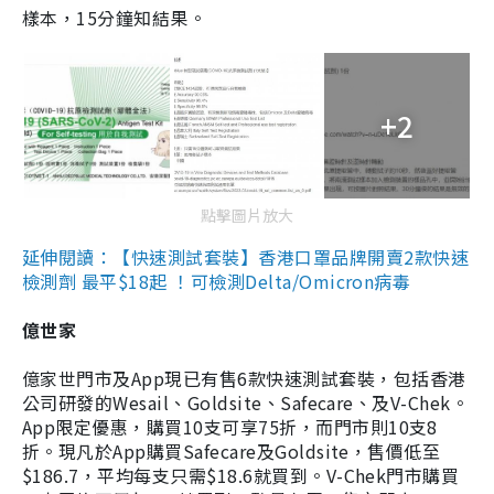
樣本，15分鐘知結果。
+2
點擊圖片放大
延伸閱讀：【快速測試套裝】香港口罩品牌開賣2款快速
檢測劑 最平$18起 ！可檢測Delta/Omicron病毒
億世家
億家世門市及App現已有售6款快速測試套裝，包括香港
公司研發的Wesail、Goldsite、Safecare、及V-Chek。
App限定優惠，購買10支可享75折，而門市則10支8
折。現凡於App購買Safecare及Goldsite，售價低至
$186.7，平均每支只需$18.6就買到。V-Chek門市購買