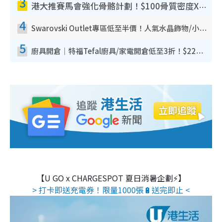
3
港大推賽馬會強化骨骼計劃！$100骨質密度X光檢查 完成免費運動訓練送超市禮券！附參加資格
4
Swarovski Outlet專區低至半價！人氣水晶飾物/小擺設$138起！迪士尼款/水晶高跟鞋都有平
5
廚具開倉｜特福Tefal廚具/家電開倉低至3折！$220起買平底鍋/炒鑊/湯煲！電飯煲/吸塵機/燙斗$418起
【U GO x CHARGESPOT 夏日消暑企劃⚡】
> 打卡即送充電券！限量1000張🔋送完即止 <