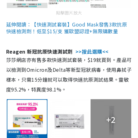
點擊圖片放大
延伸閱讀：【快速測試套裝】Good Mask發售3款抗原
快速檢測劑！低至$15/支 獲歐盟認證+無限購數量
Reagen 新冠抗原快速測試劑
>>按此選購<<
莎莎網店亦有售多款快速測試套裝，$19就買到。產品可
以檢測到Omicron及Delta等新型冠狀病毒，使用鼻拭子
樣本，只需15分鐘就可以取得快速抗原測試結果。靈敏
度95.2%，特異度98.1%。
+2