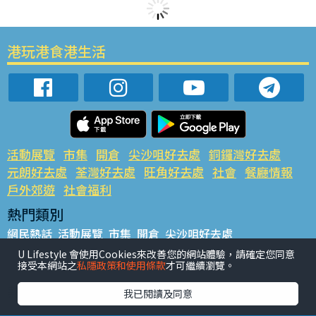
港玩港食港生活
活動展覽
市集
開倉
尖沙咀好去處
銅鑼灣好去處
元朗好去處
荃灣好去處
旺角好去處
社會
餐廳情報
戶外郊遊
社會福利
熱門類別
網民熱話
活動展覽
市集
開倉
尖沙咀好去處
銅鑼灣好去處
元朗好去處
荃灣好去處
旺角好去處
社會
U Lifestyle 會使用Cookies來改善您的網站體驗，請確定您同意
接受本網站之
私隱政策和使用條款
才可繼續瀏覽。
餐廳情報
戶外郊遊
熱門標籤
我已閱讀及同意
#UGO搵好去處
#人氣活動推介
#美食社群熱話