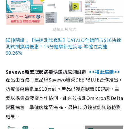
點擊圖片放大
延伸閱讀：【快速測試套裝】CATALO全線門市$16快速
測試劑換購優惠！15分鐘驗新冠病毒 準確性高達
98.26%
Savewo新型冠狀病毒快速抗原測試劑
>>按此選購<<
產品由香港口罩品牌Savewo聯乘DEEPBLUE合作推出，
抗疫優惠價低至$18買到。產品已獲得歐盟CE認證，主
要以採集鼻液樣本作檢測，能有效檢測Omicron及Delta
變種病毒，準確度達至99%，最快15分鐘就能知道檢測
結果。