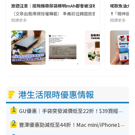
旅遊注意｜搭飛機帶尿袋標明mAh都會被沒收😱出發前切記檢查「1
呢款魚油大家
（文章由風傳媒授權轉載） 準備前往韓國旅遊的民眾，近期要特別留
💊 ｢精神返
閱讀更多
閱讀更多
港生活限時優惠情報
1
GU優惠｜手袋突發減價低至22折！$39買經典波士頓包/餃子袋！飾物同步減價$29起！
2
豐澤優惠勁減低至44折！Mac mini/iPhone17Pro大減價！廚房家電$220起