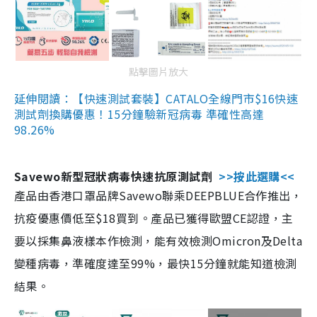
點擊圖片放大
延伸閱讀：【快速測試套裝】CATALO全線門市$16快速
測試劑換購優惠！15分鐘驗新冠病毒 準確性高達
98.26%
Savewo新型冠狀病毒快速抗原測試劑
>>按此選購<<
產品由香港口罩品牌Savewo聯乘DEEPBLUE合作推出，
抗疫優惠價低至$18買到。產品已獲得歐盟CE認證，主
要以採集鼻液樣本作檢測，能有效檢測Omicron及Delta
變種病毒，準確度達至99%，最快15分鐘就能知道檢測
結果。