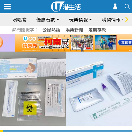
演唱會
優惠著數
玩樂情報
購物情報
熱門關鍵字：
公屋熱話
娛樂新聞
定期存款