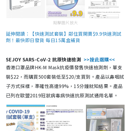
點擊圖片放大
延伸閱讀：【快速測試套裝】鄰住買開賣$9.9快速測試
劑！最快即日發貨 每日15萬盒補貨
SEJOY SARS-CoV-2 抗原快速檢測
>>按此選購<<
香港口罩品牌HK-M Mask抗疫價發售快速檢測劑，單支
裝$22，而購買500套裝低至$20/支買到。產品以鼻咽拭
子方式採樣，準確性高達99%，15分鐘就知結果。產品
已列在歐盟2019冠狀病毒病快速抗原測試通用名單。