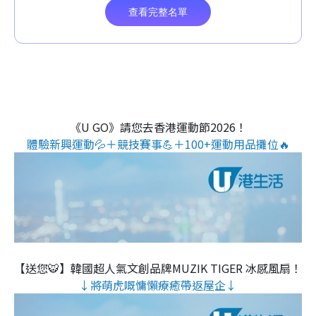
《U GO》請您去香港運動節2026！
體驗新興運動💦＋競技賽事💪＋100+運動用品攤位🔥
【送您🐯】韓國超人氣文創品牌MUZIK TIGER 冰感風扇！
↓將萌虎嘅慵懶療癒帶返屋企↓