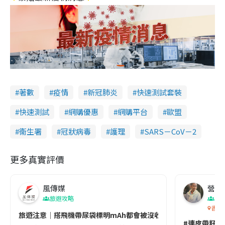
著數
疫情
新冠肺炎
快速測試套裝
快速測試
網購優惠
網購平台
歐盟
衞生署
冠狀病毒
護理
SARS－CoV－2
更多真實評價
風傳媒
營養教
旅遊攻略
生
香港
旅遊注意｜搭飛機帶尿袋標明mAh都會被沒收😱出發前切記檢查「1
#連皮帶籽都