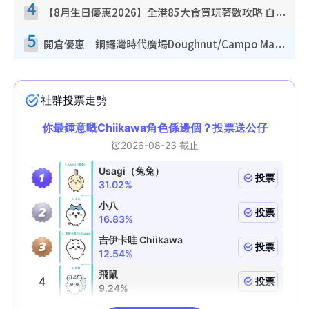
4
【8月生日優惠2026】全港85大食買玩著數攻略 自助餐/火鍋放題同行免費＋誠品/DONKI送現金券
5
開倉優惠｜銅鑼灣時代廣場Doughnut/Campo Marzio開倉低至1折！背囊、書包、手袋劈價$200起