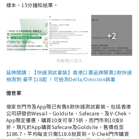
樣本，15分鐘知結果。
+2
點擊圖片放大
延伸閱讀：【快速測試套裝】香港口罩品牌開賣2款快速
檢測劑 最平$18起 ！可檢測Delta/Omicron病毒
億世家
億家世門市及App現已有售6款快速測試套裝，包括香港
公司研發的Wesail、Goldsite、Safecare、及V-Chek。
App限定優惠，購買10支可享75折，而門市則10支8
折。現凡於App購買Safecare及Goldsite，售價低至
$186.7，平均每支只需$18.6就買到。V-Chek門市購買