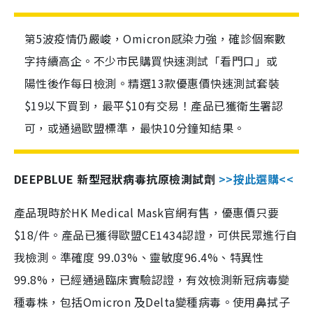
第5波疫情仍嚴峻，Omicron感染力強，確診個案數
字持續高企。不少市民購買快速測試「看門口」或
陽性後作每日檢測。精選13款優惠價快速測試套裝
$19以下買到，最平$10有交易！產品已獲衛生署認
可，或通過歐盟標準，最快10分鐘知結果。
DEEPBLUE 新型冠狀病毒抗原檢測試劑
>>按此選購<<
產品現時於HK Medical Mask官網有售，優惠價只要
$18/件。產品已獲得歐盟CE1434認證，可供民眾進行自
我檢測。準確度 99.03%、靈敏度96.4%、特異性
99.8%，已經通過臨床實驗認證，有效檢測新冠病毒變
種毒株，包括Omicron 及Delta變種病毒。使用鼻拭子