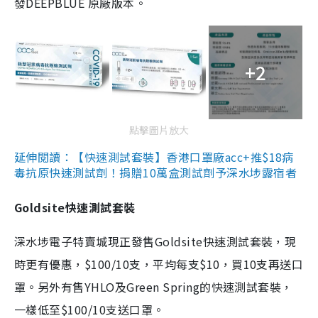
發DEEPBLUE 原廠版本。
+2
點擊圖片放大
延伸閱讀：【快速測試套裝】香港口罩廠acc+推$18病
毒抗原快速測試劑！捐贈10萬盒測試劑予深水埗露宿者
Goldsite快速測試套裝
深水埗電子特賣城現正發售Goldsite快速測試套裝，現
時更有優惠，$100/10支，平均每支$10，買10支再送口
罩。另外有售YHLO及Green Spring的快速測試套裝，
一樣低至$100/10支送口罩。