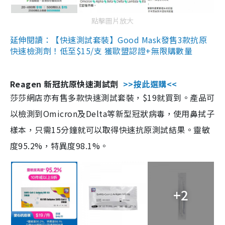
點擊圖片放大
延伸閱讀：【快速測試套裝】Good Mask發售3款抗原
快速檢測劑！低至$15/支 獲歐盟認證+無限購數量
Reagen 新冠抗原快速測試劑
>>按此選購<<
莎莎網店亦有售多款快速測試套裝，$19就買到。產品可
以檢測到Omicron及Delta等新型冠狀病毒，使用鼻拭子
樣本，只需15分鐘就可以取得快速抗原測試結果。靈敏
度95.2%，特異度98.1%。
+2