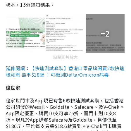
樣本，15分鐘知結果。
+2
點擊圖片放大
延伸閱讀：【快速測試套裝】香港口罩品牌開賣2款快速
檢測劑 最平$18起 ！可檢測Delta/Omicron病毒
億世家
億家世門市及App現已有售6款快速測試套裝，包括香港
公司研發的Wesail、Goldsite、Safecare、及V-Chek。
App限定優惠，購買10支可享75折，而門市則10支8
折。現凡於App購買Safecare及Goldsite，售價低至
$186.7，平均每支只需$18.6就買到。V-Chek門市購買