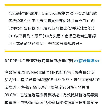
第5波疫情仍嚴峻，Omicron感染力強，確診個案數
字持續高企。不少市民購買快速測試「看門口」或
陽性後作每日檢測。精選13款優惠價快速測試套裝
$19以下買到，最平$10有交易！產品已獲衛生署認
可，或通過歐盟標準，最快10分鐘知結果。
DEEPBLUE 新型冠狀病毒抗原檢測試劑
>>按此選購<<
產品現時於HK Medical Mask官網有售，優惠價只要
$18/件。產品已獲得歐盟CE1434認證，可供民眾進行自
我檢測。準確度 99.03%、靈敏度96.4%、特異性
99.8%，已經通過臨床實驗認證，有效檢測新冠病毒變
種毒株，包括Omicron 及Delta變種病毒。使用鼻拭子