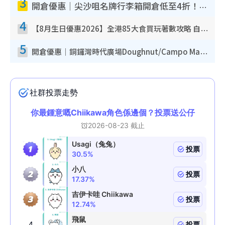
3
開倉優惠｜尖沙咀名牌行李箱開倉低至4折！一連5日 American Tourister/ace./Hallmark $200起！
4
【8月生日優惠2026】全港85大食買玩著數攻略 自助餐/火鍋放題同行免費＋誠品/DONKI送現金券
5
開倉優惠｜銅鑼灣時代廣場Doughnut/Campo Marzio開倉低至1折！背囊、書包、手袋劈價$200起