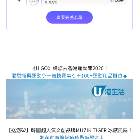
《U GO》請您去香港運動節2026！
體驗新興運動💦＋競技賽事💪＋100+運動用品攤位🔥
【送您🐯】韓國超人氣文創品牌MUZIK TIGER 冰感風扇！
↓將萌虎嘅慵懶療癒帶返屋企↓