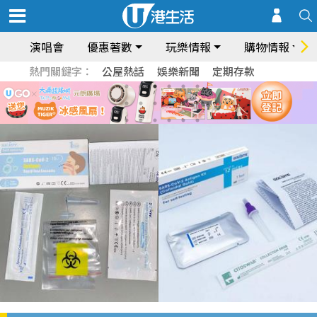
演唱會
優惠著數
玩樂情報
購物情報
熱門關鍵字：
公屋熱話
娛樂新聞
定期存款