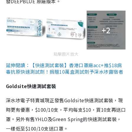
發DEEPBLUE 原廠版本。
+2
點擊圖片放大
延伸閱讀：【快速測試套裝】香港口罩廠acc+推$18病
毒抗原快速測試劑！捐贈10萬盒測試劑予深水埗露宿者
Goldsite快速測試套裝
深水埗電子特賣城現正發售Goldsite快速測試套裝，現
時更有優惠，$100/10支，平均每支$10，買10支再送口
罩。另外有售YHLO及Green Spring的快速測試套裝，
一樣低至$100/10支送口罩。