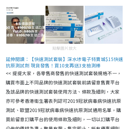
點擊圖片放大
延伸閱讀：【快速測試套裝】深水埗電子特賣城$15快速
抗原測試劑 現貨發售！買10支再送3支檢測棒
<< 提提大家，各零售商發售的快速測試套裝規格不一，
購買市面上不同品牌的快速測試套裝前請留意售賣平台
及該品牌的快速測試套裝使用方法、條款及細則，大家
亦可參考香港衞生署表列認可2019冠狀病毒病快速抗原
測試、歐盟2019冠狀病毒病快速抗原測試通用名單，購
買前留意訂購平台的使用條款及細則，一切以訂購平台
公佈的價錢為準。數量有限，售完即止；所有優惠細則