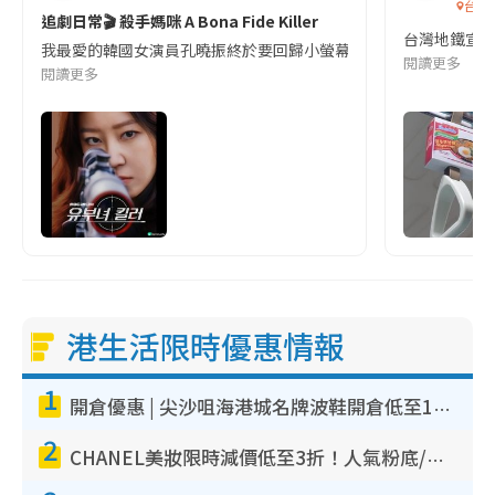
台灣
追劇日常🎬 殺手媽咪 A Bona Fide Killer
台灣地鐵宣
我最愛的韓國女演員孔曉振終於要回歸小螢幕啦!這次的劇本改編自同名
閱讀更多
閱讀更多
港生活限時優惠情報
1
開倉優惠 | 尖沙咀海港城名牌波鞋開倉低至1折！On鞋$899起／Joy&Peace鞋履$98起
2
CHANEL美妝限時減價低至3折！人氣粉底/唇膏/精華液低至$275！COCO香水都有平