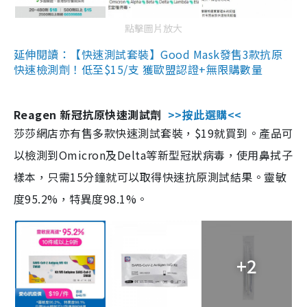
點擊圖片放大
延伸閱讀：【快速測試套裝】Good Mask發售3款抗原
快速檢測劑！低至$15/支 獲歐盟認證+無限購數量
Reagen 新冠抗原快速測試劑
>>按此選購<<
莎莎網店亦有售多款快速測試套裝，$19就買到。產品可
以檢測到Omicron及Delta等新型冠狀病毒，使用鼻拭子
樣本，只需15分鐘就可以取得快速抗原測試結果。靈敏
度95.2%，特異度98.1%。
+2