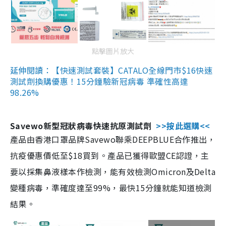
點擊圖片放大
延伸閱讀：【快速測試套裝】CATALO全線門市$16快速
測試劑換購優惠！15分鐘驗新冠病毒 準確性高達
98.26%
Savewo新型冠狀病毒快速抗原測試劑
>>按此選購<<
產品由香港口罩品牌Savewo聯乘DEEPBLUE合作推出，
抗疫優惠價低至$18買到。產品已獲得歐盟CE認證，主
要以採集鼻液樣本作檢測，能有效檢測Omicron及Delta
變種病毒，準確度達至99%，最快15分鐘就能知道檢測
結果。