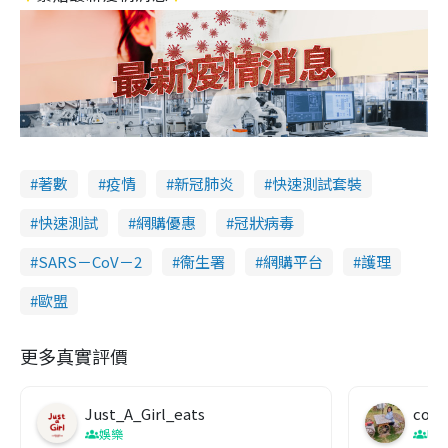
著數
疫情
新冠肺炎
快速測試套裝
快速測試
網購優惠
冠狀病毒
SARS－CoV－2
衞生署
網購平台
護理
歐盟
更多真實評價
Just_A_Girl_eats
co c
娛樂
吹