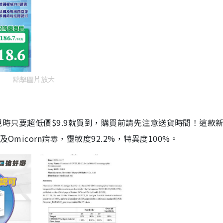
點擊圖片放大
劑，現時只要超低價$9.9就買到，購買前請先注意送貨時間！這款
Omicorn病毒，靈敏度92.2%，特異度100%。