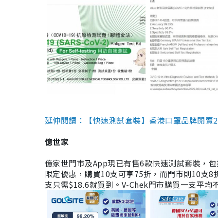
延伸閱讀：【快速測試套裝】香港口罩品牌開賣2款快速
億世家
億家世門市及App現已有售6款快速測試套裝，包括香港公司
限定優惠，購買10支可享75折，而門市則10支8折。現
支只需$18.6就買到。V-Chek門市購買一支平