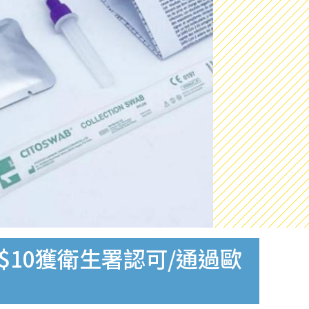
$10獲衛生署認可/通過歐