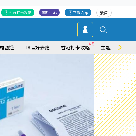
社群打卡攻略
商戶中心
下載 App
繁
简
周圍遊
18區好去處
香港打卡攻略
主題特集