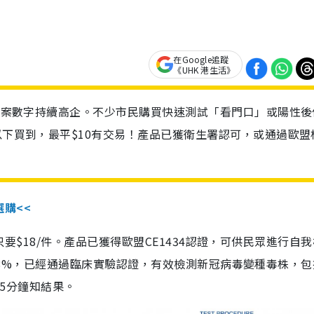
在Google追蹤
《UHK 港生活》
診個案數字持續高企。不少市民購買快速測試「看門口」或陽性後
以下買到，最平$10有交易！產品已獲衛生署認可，或通過歐盟
選購<<
惠價只要$18/件。產品已獲得歐盟CE1434認證，可供民眾進行自
性99.8%，已經通過臨床實驗認證，有效檢測新冠病毒變種毒株，
，15分鐘知結果。