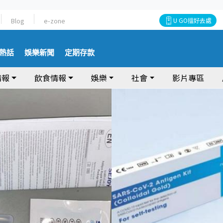
Blog
e-zone
U GO搵好去處
熱話
娛樂新聞
定期存款
情報
飲食情報
娛樂
社會
影片專區