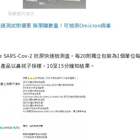
點擊圖片放大
測試劑優惠 無限購數量！可檢測Omicron病毒
are SARS-Cov-2 抗原快速檢測盒，每20劑獨立包裝為1個單位
5。產品以鼻拭子採樣，10至15分鐘知結果。