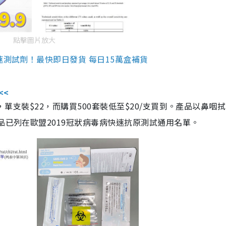
點擊圖片放大
速測試劑！最快即日發貨 每日15萬盒補貨
<<
，單支裝$22，而購買500套裝低至$20/支買到。產品以鼻咽
品已列在歐盟2019冠狀病毒病快速抗原測試通用名單。