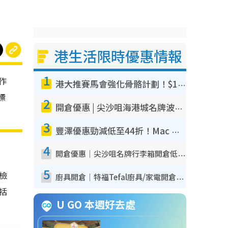
港生活限時優惠情報
1
作
港大推賽馬會強化骨骼計劃！$100骨質密度X光檢查 完成免費運動訓練送超市禮券！附參加資格
標
2
開倉優惠 | 尖沙咀海港城名牌波鞋開倉低至1折！On鞋$899起／Joy&Peace鞋履$98起
3
豐澤優惠勁減低至44折！Mac mini/iPhone17Pro大減價！廚房家電$220起
4
開倉優惠｜尖沙咀名牌行李箱開倉低至4折！一連5日 American Tourister/ace./Hallmark $200起！
5
我檢
廚具開倉｜特福Tefal廚具/家電開倉低至3折！$220起買平底鍋/炒鑊/湯煲！電飯煲/吸塵機/燙斗$418起
包括
U GO 本週好去處