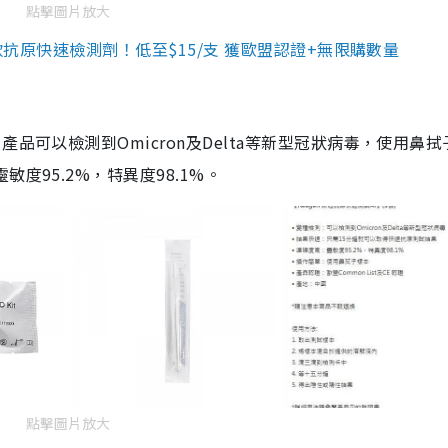
點擊圖片放大
3款抗原快速檢測劑！低至$15/支 獲歐盟認證+無限購數量
品可以檢測到Omicron及Delta等新型冠狀病毒，使用鼻拭
度95.2%，特異度98.1%。
點擊圖片放大