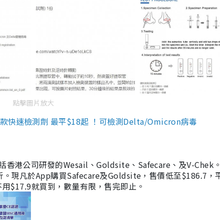
點擊圖片放大
檢測劑 最平$18起 ！可檢測Delta/Omicron病毒
研發的Wesail、Goldsite、Safecare、及V-Chek。
凡於App購買Safecare及Goldsite，售價低至$186.7
均不用$17.9就買到，數量有限，售完即止。