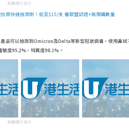
點擊圖片放大
3款抗原快速檢測劑！低至$15/支 獲歐盟認證+無限購數量
品可以檢測到Omicron及Delta等新型冠狀病毒，使用鼻拭
度95.2%，特異度98.1%。
點擊圖片放大