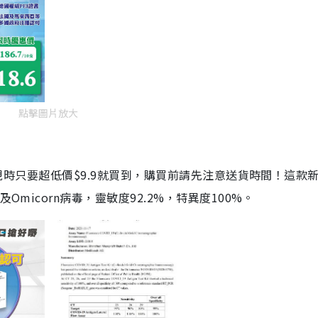
點擊圖片放大
劑，現時只要超低價$9.9就買到，購買前請先注意送貨時間！這款
Omicorn病毒，靈敏度92.2%，特異度100%。