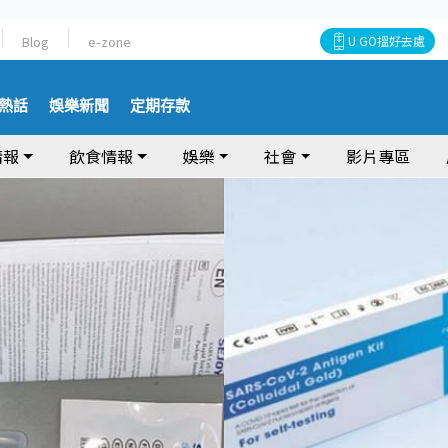
Blog
e-zone
U GO搵好去處
熱話
娛樂新聞
定期存款
情報
飲食情報
娛樂
社會
影片專區