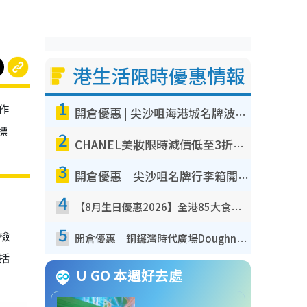
港生活限時優惠情報
1
作
開倉優惠 | 尖沙咀海港城名牌波鞋開倉低至1折！On鞋$899起／Joy&Peace鞋履$98起
標
2
CHANEL美妝限時減價低至3折！人氣粉底/唇膏/精華液低至$275！COCO香水都有平
3
開倉優惠｜尖沙咀名牌行李箱開倉低至4折！一連5日 American Tourister/ace./Hallmark $200起！
4
【8月生日優惠2026】全港85大食買玩著數攻略 自助餐/火鍋放題同行免費＋誠品/DONKI送現金券
5
我檢
開倉優惠｜銅鑼灣時代廣場Doughnut/Campo Marzio開倉低至1折！背囊、書包、手袋劈價$200起
包括
U GO 本週好去處