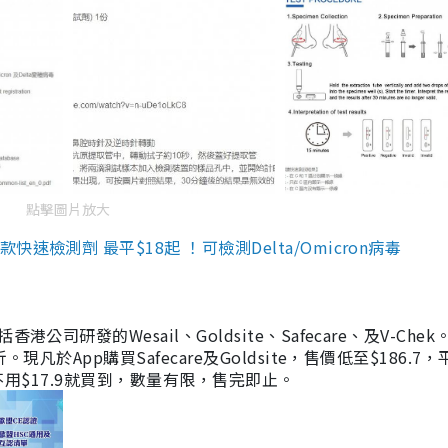
點擊圖片放大
檢測劑 最平$18起 ！可檢測Delta/Omicron病毒
研發的Wesail、Goldsite、Safecare、及V-Chek。
凡於App購買Safecare及Goldsite，售價低至$186.7
均不用$17.9就買到，數量有限，售完即止。