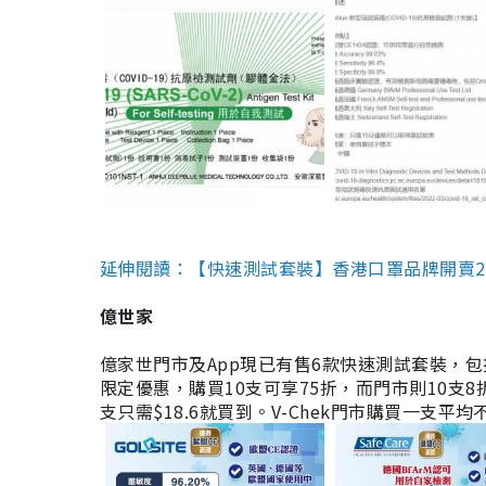
延伸閱讀：【快速測試套裝】香港口罩品牌開賣2款快速
億世家
億家世門市及App現已有售6款快速測試套裝，包括香港公司
限定優惠，購買10支可享75折，而門市則10支8折。現
支只需$18.6就買到。V-Chek門市購買一支平