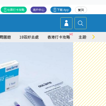
社群打卡攻略
商戶中心
下載 App
繁
简
周圍遊
18區好去處
香港打卡攻略
主題特集