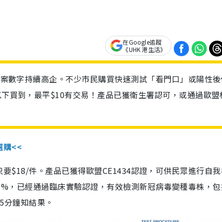
在Google追蹤
《UHK 港生活》
診個案數字持續高企。不少市民購買快速測試「看門口」或陽性後
以下買到，最平$10有交易！產品已獲衛生署認可，或通過歐盟
選購<<
惠價只要$18/件。產品已獲得歐盟CE1434認證，可供民眾進行自
性99.8%，已經通過臨床實驗認證，有效檢測新冠病毒變種毒株，
，15分鐘知結果。