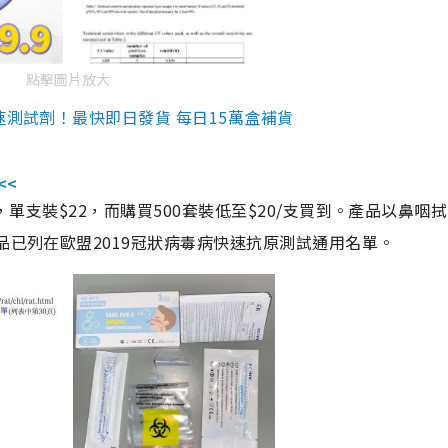
點擊圖片放大
速測試劑！最快即日發貨 每日15萬盒補貨
<<
，單支裝$22，而購買500套裝低至$20/支買到。產品以鼻咽
品已列在歐盟2019冠狀病毒病快速抗原測試通用名單。