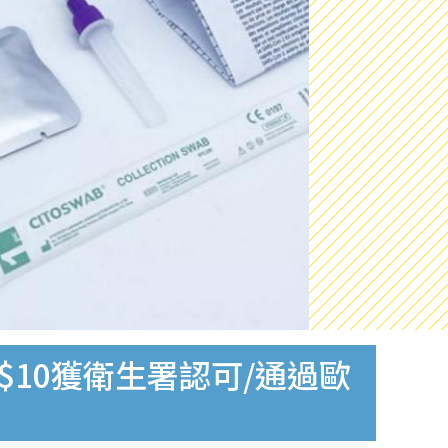
$10獲衛生署認可/通過歐