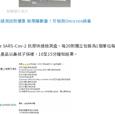
點擊圖片放大
測試劑優惠 無限購數量！可檢測Omicron病毒
are SARS-Cov-2 抗原快速檢測盒，每20劑獨立包裝為1個單位
5。產品以鼻拭子採樣，10至15分鐘知結果。