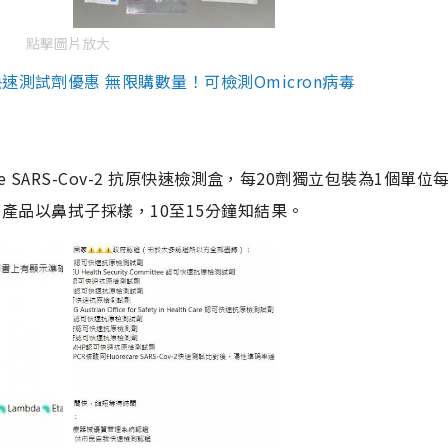
點擊圖片放大
測試劑優惠 無限購數量！可檢測Omicron病毒
are SARS-Cov-2 抗原快速檢測盒，每20劑獨立包裝為1個單位
5。產品以鼻拭子採樣，10至15分鐘知結果。