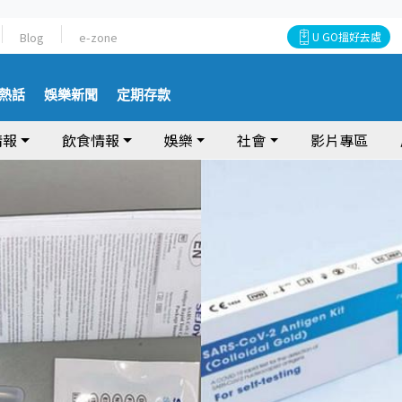
Blog
e-zone
U GO搵好去處
熱話
娛樂新聞
定期存款
情報
飲食情報
娛樂
社會
影片專區