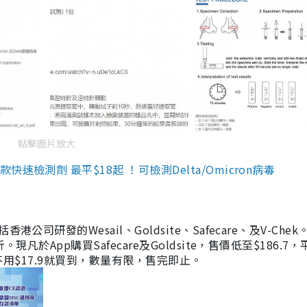
點擊圖片放大
檢測劑 最平$18起 ！可檢測Delta/Omicron病毒
研發的Wesail、Goldsite、Safecare、及V-Chek。
凡於App購買Safecare及Goldsite，售價低至$186.7
均不用$17.9就買到，數量有限，售完即止。