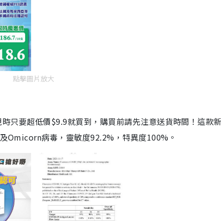
點擊圖片放大
劑，現時只要超低價$9.9就買到，購買前請先注意送貨時間！這款
Omicorn病毒，靈敏度92.2%，特異度100%。