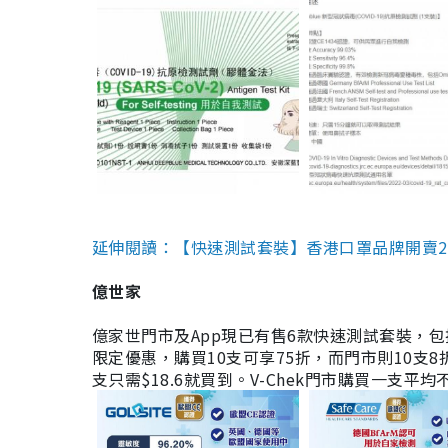
延伸閱讀：【快速測試套裝】香港口罩品牌開賣2款快速
億世家
億家世門市及App現已有售6款快速測試套裝，包括香港公司
限定優惠，購買10支可享75折，而門市則10支8折。現
支只需$18.6就買到。V-Chek門市購買一支平