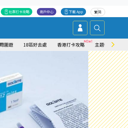
社群打卡攻略
商戶中心
下載 App
繁
简
周圍遊
18區好去處
香港打卡攻略
主題特集