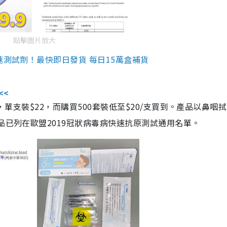
點擊圖片放大
速測試劑！最快即日發貨 每日15萬盒補貨
<<
，單支裝$22，而購買500套裝低至$20/支買到。產品以鼻咽
品已列在歐盟2019冠狀病毒病快速抗原測試通用名單。