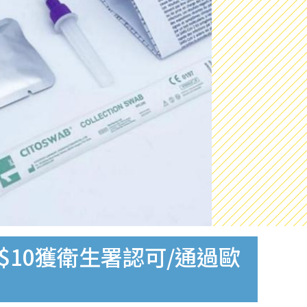
$10獲衛生署認可/通過歐