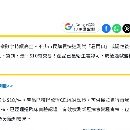
在Google追蹤
《UHK 港生活》
診個案數字持續高企。不少市民購買快速測試「看門口」或陽性後
以下買到，最平$10有交易！產品已獲衛生署認可，或通過歐盟
選購<<
惠價只要$18/件。產品已獲得歐盟CE1434認證，可供民眾進行自
性99.8%，已經通過臨床實驗認證，有效檢測新冠病毒變種毒株，
，15分鐘知結果。