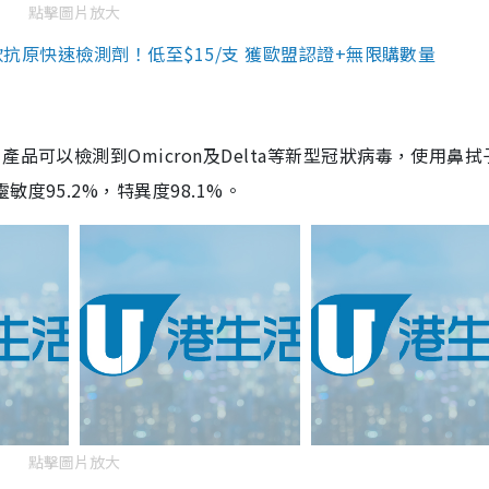
點擊圖片放大
3款抗原快速檢測劑！低至$15/支 獲歐盟認證+無限購數量
品可以檢測到Omicron及Delta等新型冠狀病毒，使用鼻拭
度95.2%，特異度98.1%。
點擊圖片放大