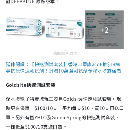
發DEEPBLUE 原廠版本。
+2
點擊圖片放大
延伸閱讀：【快速測試套裝】香港口罩廠acc+推$18病
毒抗原快速測試劑！捐贈10萬盒測試劑予深水埗露宿者
Goldsite快速測試套裝
深水埗電子特賣城現正發售Goldsite快速測試套裝，現
時更有優惠，$100/10支，平均每支$10，買10支再送口
罩。另外有售YHLO及Green Spring的快速測試套裝，
一樣低至$100/10支送口罩。