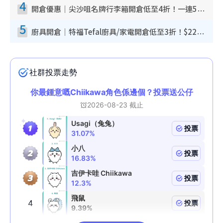
4
開倉優惠｜尖沙咀名牌行李箱開倉低至4折！一連5日 American Tourister/ace./Hallmark $200起！
5
廚具開倉｜特福Tefal廚具/家電開倉低至3折！$220起買平底鍋/炒鑊/湯煲！電飯煲/吸塵機/燙斗$418起