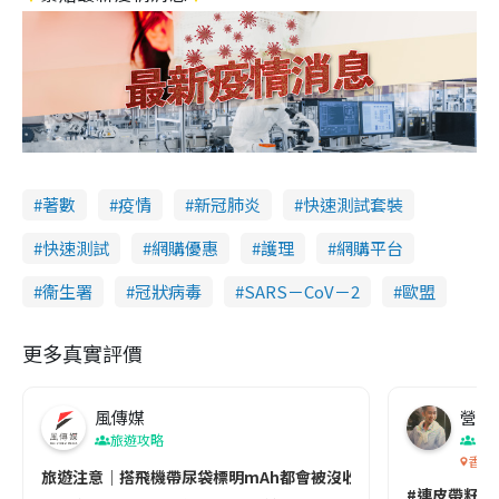
著數
疫情
新冠肺炎
快速測試套裝
快速測試
網購優惠
護理
網購平台
衞生署
冠狀病毒
SARS－CoV－2
歐盟
更多真實評價
風傳媒
營養教
旅遊攻略
生
香港
旅遊注意｜搭飛機帶尿袋標明mAh都會被沒收😱出發前切記檢查「1
#連皮帶籽都