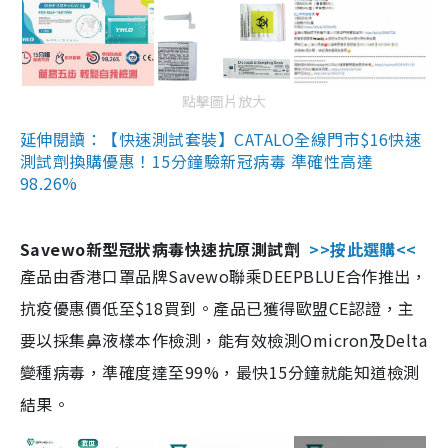
點擊圖片放大
延伸閱讀：【快速測試套裝】CATALO全線門市$16快速
測試劑換購優惠！15分鐘驗新冠病毒 準確性高達
98.26%
Savewo新型冠狀病毒快速抗原測試劑
>>按此選購<<
產品由香港口罩品牌Savewo聯乘DEEPBLUE合作推出，
抗疫優惠價低至$18買到。產品已獲得歐盟CE認證，主
要以採集鼻液樣本作檢測，能有效檢測Omicron及Delta
變種病毒，準確度達至99%，最快15分鐘就能知道檢測
結果。