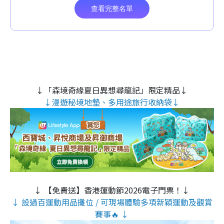
↓「森境奇緣夏日異想尋龍記」限定精品↓
↓漫遊秘境地墊、多用途旅行收納袋↓
↓ 【免費送】香港運動節2026電子門票！↓
↓ 設過百運動用品攤位 / 可現場體驗多項新穎運動及觀賞
賽事🔥 ↓