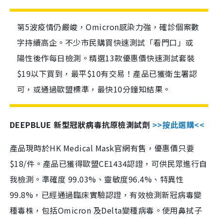
第5波疫情仍嚴峻，Omicron感染力強，確診個案數
字持續高企。不少市民購買快速測試「看門口」或
陽性後作每日檢測。精選13款優惠價快速測試套裝
$19以下買到，最平$10有交易！產品已獲衛生署認
可，或通過歐盟標準，最快10分鐘知結果。
DEEPBLUE 新型冠狀病毒抗原檢測試劑
>>按此選購<<
產品現時於HK Medical Mask官網有售，優惠價只要
$18/件。產品已獲得歐盟CE1434認證，可供民眾進行自
我檢測。準確度 99.03%、靈敏度96.4%、特異性
99.8%，已經通過臨床實驗認證，有效檢測新冠病毒變
種毒株，包括Omicron 及Delta變種病毒。使用鼻拭子