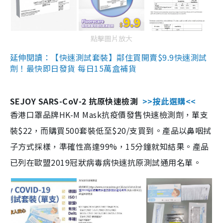
點擊圖片放大
延伸閱讀：【快速測試套裝】鄰住買開賣$9.9快速測試
劑！最快即日發貨 每日15萬盒補貨
SEJOY SARS-CoV-2 抗原快速檢測
>>按此選購<<
香港口罩品牌HK-M Mask抗疫價發售快速檢測劑，單支
裝$22，而購買500套裝低至$20/支買到。產品以鼻咽拭
子方式採樣，準確性高達99%，15分鐘就知結果。產品
已列在歐盟2019冠狀病毒病快速抗原測試通用名單。