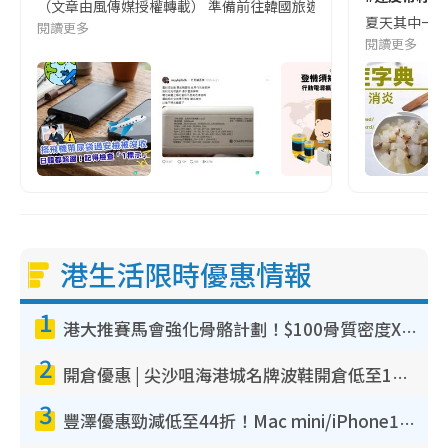
（文章由風傳媒授權轉載） 準備前往韓國旅遊的民眾，近期要特別留
夏天其中一種時
閱讀更多
閱讀更多
港生活限時優惠情報
1
港大推賽馬會強化骨骼計劃！$100骨質密度X光檢查 完成免費運動訓練送超市禮券！附參加資格
2
開倉優惠 | 尖沙咀海港城名牌波鞋開倉低至1折！On鞋$899起／Joy&Peace鞋履$98起
3
豐澤優惠勁減低至44折！Mac mini/iPhone17Pro大減價！廚房家電$220起