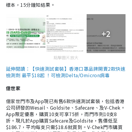
樣本，15分鐘知結果。
+2
點擊圖片放大
延伸閱讀：【快速測試套裝】香港口罩品牌開賣2款快速
檢測劑 最平$18起 ！可檢測Delta/Omicron病毒
億世家
億家世門市及App現已有售6款快速測試套裝，包括香港
公司研發的Wesail、Goldsite、Safecare、及V-Chek。
App限定優惠，購買10支可享75折，而門市則10支8
折。現凡於App購買Safecare及Goldsite，售價低至
$186.7，平均每支只需$18.6就買到。V-Chek門市購買