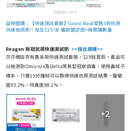
點擊圖片放大
延伸閱讀：【快速測試套裝】Good Mask發售3款抗原
快速檢測劑！低至$15/支 獲歐盟認證+無限購數量
Reagen 新冠抗原快速測試劑
>>按此選購<<
莎莎網店亦有售多款快速測試套裝，$19就買到。產品可
以檢測到Omicron及Delta等新型冠狀病毒，使用鼻拭子
樣本，只需15分鐘就可以取得快速抗原測試結果。靈敏
度95.2%，特異度98.1%。
+2