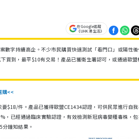
在Google追蹤
《UHK 港生活》
診個案數字持續高企。不少市民購買快速測試「看門口」或陽性後
以下買到，最平$10有交易！產品已獲衛生署認可，或通過歐盟
選購<<
惠價只要$18/件。產品已獲得歐盟CE1434認證，可供民眾進行自
性99.8%，已經通過臨床實驗認證，有效檢測新冠病毒變種毒株，
，15分鐘知結果。