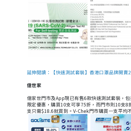
延伸閱讀：【快速測試套裝】香港口罩品牌開賣2款快速
億世家
億家世門市及App現已有售6款快速測試套裝，包括香港公司
限定優惠，購買10支可享75折，而門市則10支8折。現
支只需$18.6就買到。V-Chek門市購買一支平