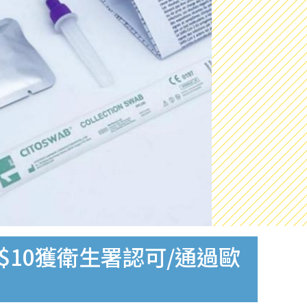
$10獲衛生署認可/通過歐