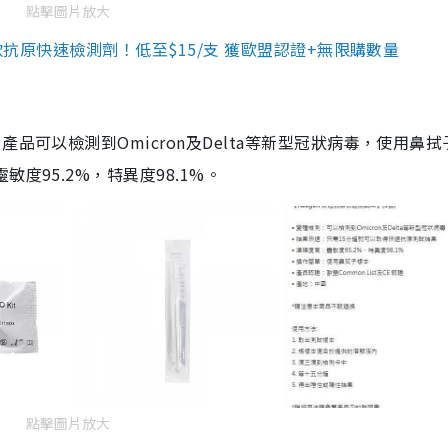
點擊圖片放大
3款抗原快速檢測劑！低至$15/支 獲歐盟認證+無限購數量
品可以檢測到Omicron及Delta等新型冠狀病毒，使用鼻拭
度95.2%，特異度98.1%。
點擊圖片放大