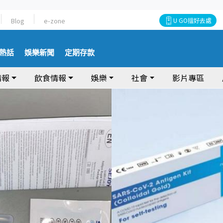
Blog
e-zone
U GO搵好去處
熱話
娛樂新聞
定期存款
情報
飲食情報
娛樂
社會
影片專區