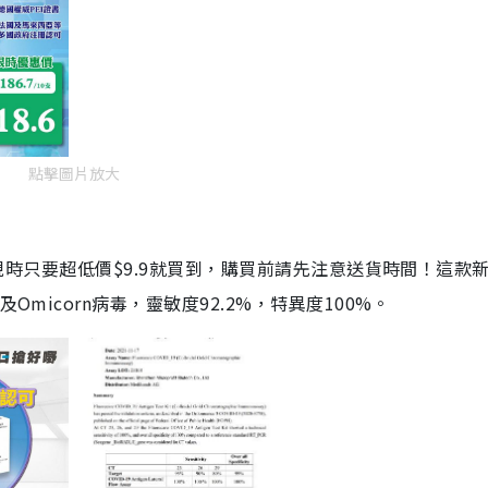
點擊圖片放大
劑，現時只要超低價$9.9就買到，購買前請先注意送貨時間！這款
Omicorn病毒，靈敏度92.2%，特異度100%。