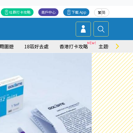
社群打卡攻略
商戶中心
下載 App
繁
简
周圍遊
18區好去處
香港打卡攻略
主題特集