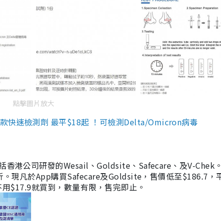
點擊圖片放大
檢測劑 最平$18起 ！可檢測Delta/Omicron病毒
研發的Wesail、Goldsite、Safecare、及V-Chek。
凡於App購買Safecare及Goldsite，售價低至$186.7
均不用$17.9就買到，數量有限，售完即止。