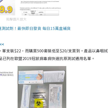
點擊圖片放大
速測試劑！最快即日發貨 每日15萬盒補貨
<<
，單支裝$22，而購買500套裝低至$20/支買到。產品以鼻咽
品已列在歐盟2019冠狀病毒病快速抗原測試通用名單。