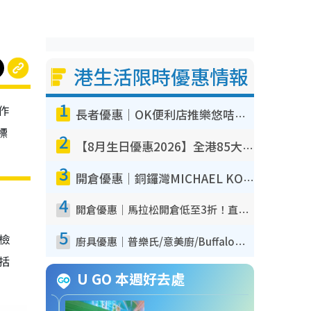
港生活限時優惠情報
1
作
長者優惠｜OK便利店推樂悠咭優惠！買麵包/牛奶/保健品拍卡即減
標
2
【8月生日優惠2026】全港85大食買玩著數攻略 自助餐/火鍋放題同行免費＋誠品/DONKI送現金券
3
開倉優惠｜銅鑼灣MICHAEL KORS開倉低至17折！直擊$500起買手袋/銀包/鞋款 必買經典Jet Set系列
4
開倉優惠｜馬拉松開倉低至3折！直擊$99起買adidas／New Balance／Puma鞋款 STANLEY保溫杯劈價至$119起
5
我檢
廚具優惠｜普樂氏/意美廚/Buffalo廚具低至3折！$89起買煎鍋／炒鑊／個人鍋 同場小家電激減至$99起
包括
U GO 本週好去處