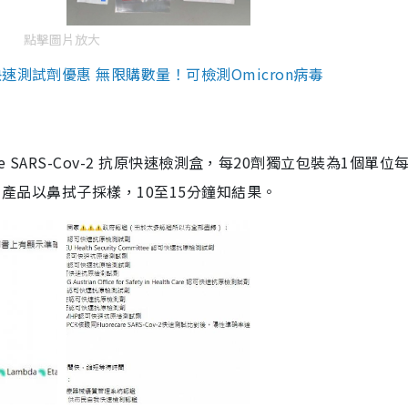
點擊圖片放大
測試劑優惠 無限購數量！可檢測Omicron病毒
are SARS-Cov-2 抗原快速檢測盒，每20劑獨立包裝為1個單位
5。產品以鼻拭子採樣，10至15分鐘知結果。