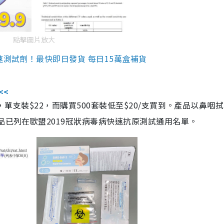
點擊圖片放大
速測試劑！最快即日發貨 每日15萬盒補貨
<<
，單支裝$22，而購買500套裝低至$20/支買到。產品以鼻咽
品已列在歐盟2019冠狀病毒病快速抗原測試通用名單。