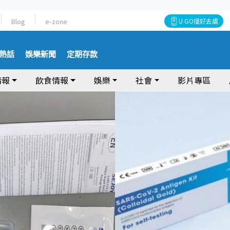
Blog
e-zone
U GO搵好去處
熱話
娛樂新聞
定期存款
情報
飲食情報
娛樂
社會
影片專區