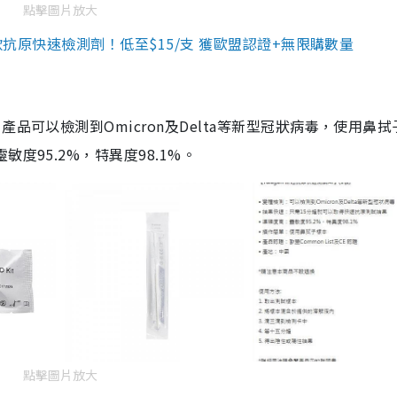
點擊圖片放大
3款抗原快速檢測劑！低至$15/支 獲歐盟認證+無限購數量
品可以檢測到Omicron及Delta等新型冠狀病毒，使用鼻拭
度95.2%，特異度98.1%。
點擊圖片放大