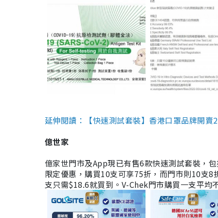
延伸閱讀：【快速測試套裝】香港口罩品牌開賣2款快速
億世家
億家世門市及App現已有售6款快速測試套裝，包括香港公司
限定優惠，購買10支可享75折，而門市則10支8折。現
支只需$18.6就買到。V-Chek門市購買一支平