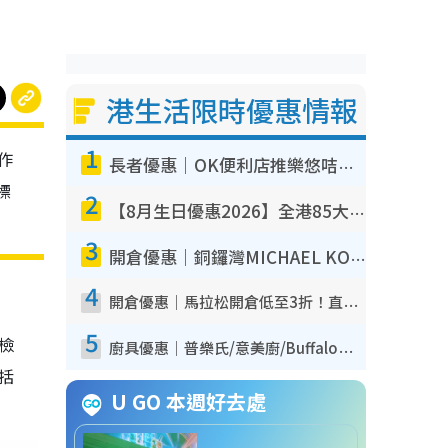
港生活限時優惠情報
1
作
長者優惠｜OK便利店推樂悠咭優惠！買麵包/牛奶/保健品拍卡即減
標
2
【8月生日優惠2026】全港85大食買玩著數攻略 自助餐/火鍋放題同行免費＋誠品/DONKI送現金券
3
開倉優惠｜銅鑼灣MICHAEL KORS開倉低至17折！直擊$500起買手袋/銀包/鞋款 必買經典Jet Set系列
4
開倉優惠｜馬拉松開倉低至3折！直擊$99起買adidas／New Balance／Puma鞋款 STANLEY保溫杯劈價至$119起
5
我檢
廚具優惠｜普樂氏/意美廚/Buffalo廚具低至3折！$89起買煎鍋／炒鑊／個人鍋 同場小家電激減至$99起
包括
U GO 本週好去處