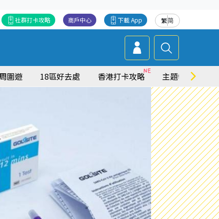
社群打卡攻略
商戶中心
下載 App
繁
简
周圍遊
18區好去處
香港打卡攻略
主題特集