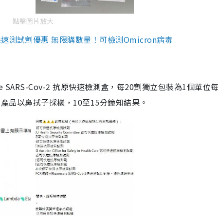
點擊圖片放大
測試劑優惠 無限購數量！可檢測Omicron病毒
are SARS-Cov-2 抗原快速檢測盒，每20劑獨立包裝為1個單位
5。產品以鼻拭子採樣，10至15分鐘知結果。