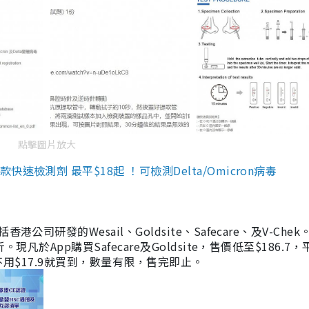
點擊圖片放大
檢測劑 最平$18起 ！可檢測Delta/Omicron病毒
研發的Wesail、Goldsite、Safecare、及V-Chek。
凡於App購買Safecare及Goldsite，售價低至$186.7
均不用$17.9就買到，數量有限，售完即止。