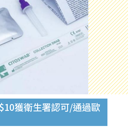
$10獲衛生署認可/通過歐