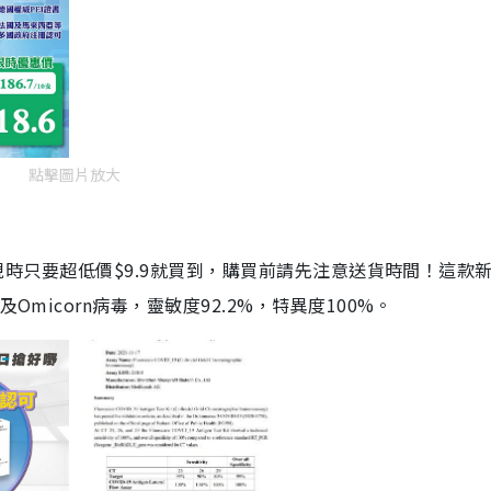
點擊圖片放大
劑，現時只要超低價$9.9就買到，購買前請先注意送貨時間！這款
Omicorn病毒，靈敏度92.2%，特異度100%。