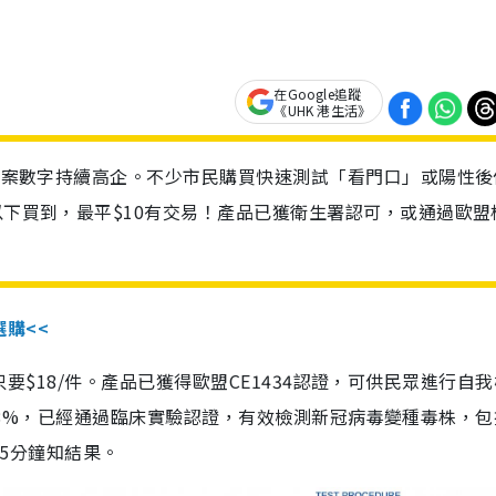
在Google追蹤
《UHK 港生活》
診個案數字持續高企。不少市民購買快速測試「看門口」或陽性後
以下買到，最平$10有交易！產品已獲衛生署認可，或通過歐盟
選購<<
惠價只要$18/件。產品已獲得歐盟CE1434認證，可供民眾進行自
性99.8%，已經通過臨床實驗認證，有效檢測新冠病毒變種毒株，
，15分鐘知結果。