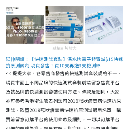
點擊圖片放大
延伸閱讀：【快速測試套裝】深水埗電子特賣城$15快速
抗原測試劑 現貨發售！買10支再送3支檢測棒
<< 提提大家，各零售商發售的快速測試套裝規格不一，
購買市面上不同品牌的快速測試套裝前請留意售賣平台
及該品牌的快速測試套裝使用方法、條款及細則，大家
亦可參考香港衞生署表列認可2019冠狀病毒病快速抗原
測試、歐盟2019冠狀病毒病快速抗原測試通用名單，購
買前留意訂購平台的使用條款及細則，一切以訂購平台
公佈的價錢為準。數量有限，售完即止；所有優惠細則