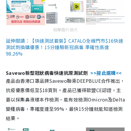
點擊圖片放大
延伸閱讀：【快速測試套裝】CATALO全線門市$16快速
測試劑換購優惠！15分鐘驗新冠病毒 準確性高達
98.26%
Savewo新型冠狀病毒快速抗原測試劑
>>按此選購<<
產品由香港口罩品牌Savewo聯乘DEEPBLUE合作推出，
抗疫優惠價低至$18買到。產品已獲得歐盟CE認證，主
要以採集鼻液樣本作檢測，能有效檢測Omicron及Delta
變種病毒，準確度達至99%，最快15分鐘就能知道檢測
結果。