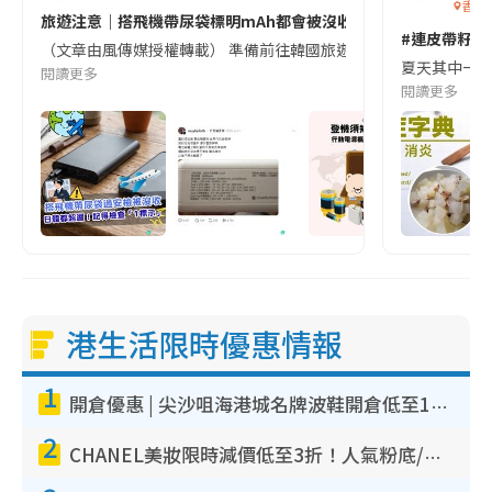
香港
旅遊注意｜搭飛機帶尿袋標明mAh都會被沒收😱出發前切記檢查「1
#連皮帶籽都
（文章由風傳媒授權轉載） 準備前往韓國旅遊的民眾，近期要特別留
夏天其中一種時
閱讀更多
閱讀更多
港生活限時優惠情報
1
開倉優惠 | 尖沙咀海港城名牌波鞋開倉低至1折！On鞋$899起／Joy&Peace鞋履$98起
2
CHANEL美妝限時減價低至3折！人氣粉底/唇膏/精華液低至$275！COCO香水都有平