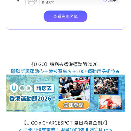
《U GO》請您去香港運動節2026！
體驗新興運動💦＋競技賽事💪＋100+運動用品攤位🔥
【U GO x CHARGESPOT 夏日消暑企劃⚡】
> 打卡即送充電券！限量1000張🔋送完即止 <