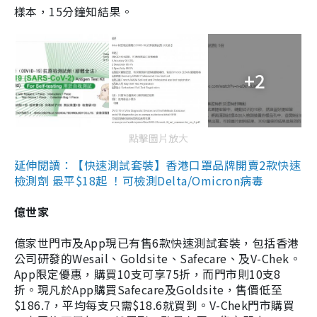
樣本，15分鐘知結果。
+2
點擊圖片放大
延伸閱讀：【快速測試套裝】香港口罩品牌開賣2款快速
檢測劑 最平$18起 ！可檢測Delta/Omicron病毒
億世家
億家世門市及App現已有售6款快速測試套裝，包括香港
公司研發的Wesail、Goldsite、Safecare、及V-Chek。
App限定優惠，購買10支可享75折，而門市則10支8
折。現凡於App購買Safecare及Goldsite，售價低至
$186.7，平均每支只需$18.6就買到。V-Chek門市購買