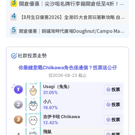
3
開倉優惠｜尖沙咀名牌行李箱開倉低至4折！一連5日 American Tourister/ace./Hallmark $200起！
4
【8月生日優惠2026】全港85大食買玩著數攻略 自助餐/火鍋放題同行免費＋誠品/DONKI送現金券
5
開倉優惠｜銅鑼灣時代廣場Doughnut/Campo Marzio開倉低至1折！背囊、書包、手袋劈價$200起