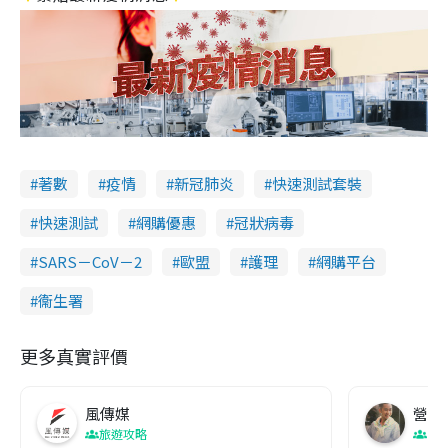
著數
疫情
新冠肺炎
快速測試套裝
快速測試
網購優惠
冠狀病毒
SARS－CoV－2
歐盟
護理
網購平台
衞生署
更多真實評價
風傳媒
營養教
旅遊攻略
生