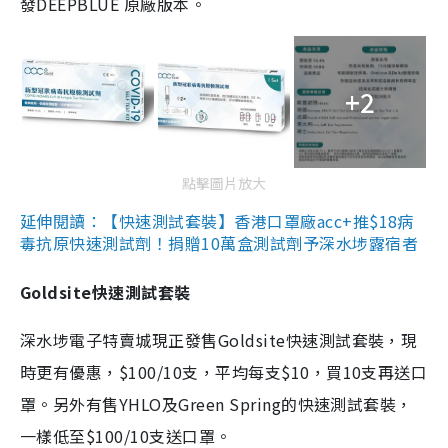
發DEEPBLUE 原廠版本。
+2
點擊圖片放大
延伸閱讀：【快速測試套裝】香港口罩廠acc+推$18病
毒抗原快速測試劑！捐贈10萬盒測試劑予深水埗露宿者
Goldsite快速測試套裝
深水埗電子特賣城現正發售Goldsite快速測試套裝，現
時更有優惠，$100/10支，平均每支$10，買10支再送口
罩。另外有售YHLO及Green Spring的快速測試套裝，
一樣低至$100/10支送口罩。