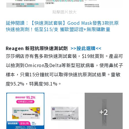
點擊圖片放大
延伸閱讀：【快速測試套裝】Good Mask發售3款抗原
快速檢測劑！低至$15/支 獲歐盟認證+無限購數量
Reagen 新冠抗原快速測試劑
>>按此選購<<
莎莎網店亦有售多款快速測試套裝，$19就買到。產品可
以檢測到Omicron及Delta等新型冠狀病毒，使用鼻拭子
樣本，只需15分鐘就可以取得快速抗原測試結果。靈敏
度95.2%，特異度98.1%。
+2