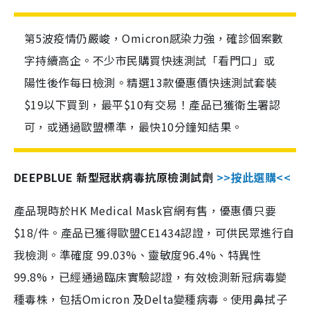
第5波疫情仍嚴峻，Omicron感染力強，確診個案數
字持續高企。不少市民購買快速測試「看門口」或
陽性後作每日檢測。精選13款優惠價快速測試套裝
$19以下買到，最平$10有交易！產品已獲衛生署認
可，或通過歐盟標準，最快10分鐘知結果。
DEEPBLUE 新型冠狀病毒抗原檢測試劑
>>按此選購<<
產品現時於HK Medical Mask官網有售，優惠價只要
$18/件。產品已獲得歐盟CE1434認證，可供民眾進行自
我檢測。準確度 99.03%、靈敏度96.4%、特異性
99.8%，已經通過臨床實驗認證，有效檢測新冠病毒變
種毒株，包括Omicron 及Delta變種病毒。使用鼻拭子