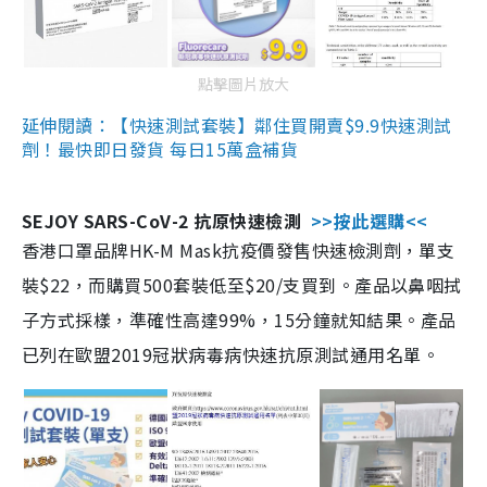
點擊圖片放大
延伸閱讀：【快速測試套裝】鄰住買開賣$9.9快速測試
劑！最快即日發貨 每日15萬盒補貨
SEJOY SARS-CoV-2 抗原快速檢測
>>按此選購<<
香港口罩品牌HK-M Mask抗疫價發售快速檢測劑，單支
裝$22，而購買500套裝低至$20/支買到。產品以鼻咽拭
子方式採樣，準確性高達99%，15分鐘就知結果。產品
已列在歐盟2019冠狀病毒病快速抗原測試通用名單。