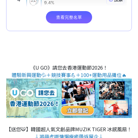
《U GO》請您去香港運動節2026！
體驗新興運動💦＋競技賽事💪＋100+運動用品攤位🔥
【送您🐯】韓國超人氣文創品牌MUZIK TIGER 冰感風扇！
↓將萌虎嘅慵懶療癒帶返屋企↓