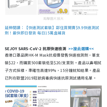
點擊圖片放大
延伸閱讀：【快速測試套裝】鄰住買開賣$9.9快速測試
劑！最快即日發貨 每日15萬盒補貨
SEJOY SARS-CoV-2 抗原快速檢測
>>按此選購<<
香港口罩品牌HK-M Mask抗疫價發售快速檢測劑，單支
裝$22，而購買500套裝低至$20/支買到。產品以鼻咽拭
子方式採樣，準確性高達99%，15分鐘就知結果。產品
已列在歐盟2019冠狀病毒病快速抗原測試通用名單。