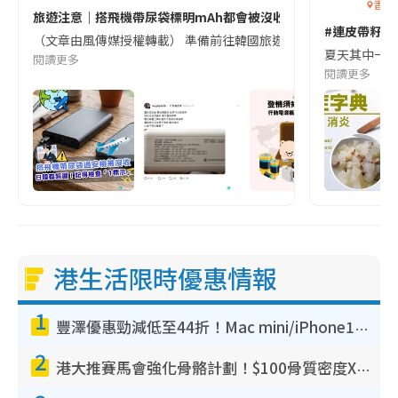
香港
旅遊注意｜搭飛機帶尿袋標明mAh都會被沒收😱出發前切記檢查「1
#連皮帶籽都
（文章由風傳媒授權轉載） 準備前往韓國旅遊的民眾，近期要特別留
夏天其中一種時
閱讀更多
閱讀更多
港生活限時優惠情報
1
豐澤優惠勁減低至44折！Mac mini/iPhone17Pro大減價！廚房家電$220起
2
港大推賽馬會強化骨骼計劃！$100骨質密度X光檢查 完成免費運動訓練送超市禮券！附參加資格