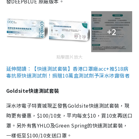
發DEEPBLUE 原廠版本。
+2
點擊圖片放大
延伸閱讀：【快速測試套裝】香港口罩廠acc+推$18病
毒抗原快速測試劑！捐贈10萬盒測試劑予深水埗露宿者
Goldsite快速測試套裝
深水埗電子特賣城現正發售Goldsite快速測試套裝，現
時更有優惠，$100/10支，平均每支$10，買10支再送口
罩。另外有售YHLO及Green Spring的快速測試套裝，
一樣低至$100/10支送口罩。