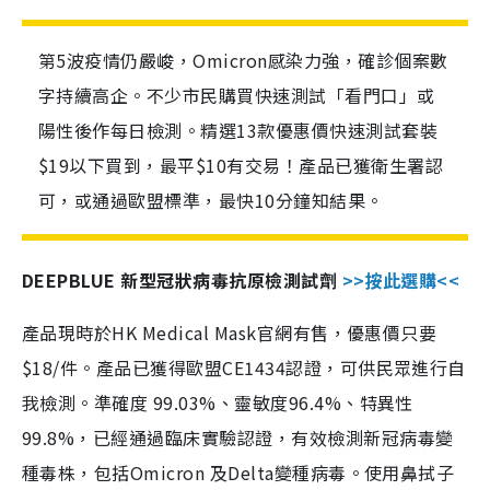
第5波疫情仍嚴峻，Omicron感染力強，確診個案數
字持續高企。不少市民購買快速測試「看門口」或
陽性後作每日檢測。精選13款優惠價快速測試套裝
$19以下買到，最平$10有交易！產品已獲衛生署認
可，或通過歐盟標準，最快10分鐘知結果。
DEEPBLUE 新型冠狀病毒抗原檢測試劑
>>按此選購<<
產品現時於HK Medical Mask官網有售，優惠價只要
$18/件。產品已獲得歐盟CE1434認證，可供民眾進行自
我檢測。準確度 99.03%、靈敏度96.4%、特異性
99.8%，已經通過臨床實驗認證，有效檢測新冠病毒變
種毒株，包括Omicron 及Delta變種病毒。使用鼻拭子