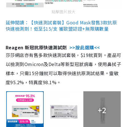
點擊圖片放大
延伸閱讀：【快速測試套裝】Good Mask發售3款抗原
快速檢測劑！低至$15/支 獲歐盟認證+無限購數量
Reagen 新冠抗原快速測試劑
>>按此選購<<
莎莎網店亦有售多款快速測試套裝，$19就買到。產品可
以檢測到Omicron及Delta等新型冠狀病毒，使用鼻拭子
樣本，只需15分鐘就可以取得快速抗原測試結果。靈敏
度95.2%，特異度98.1%。
+2