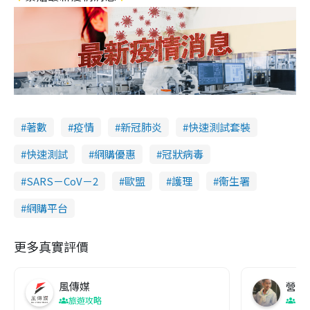
著數
疫情
新冠肺炎
快速測試套裝
快速測試
網購優惠
冠狀病毒
SARS－CoV－2
歐盟
護理
衞生署
網購平台
更多真實評價
風傳媒
營養教
旅遊攻略
生