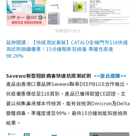
點擊圖片放大
延伸閱讀：【快速測試套裝】CATALO全線門市$16快速
測試劑換購優惠！15分鐘驗新冠病毒 準確性高達
98.26%
Savewo新型冠狀病毒快速抗原測試劑
>>按此選購<<
產品由香港口罩品牌Savewo聯乘DEEPBLUE合作推出，
抗疫優惠價低至$18買到。產品已獲得歐盟CE認證，主
要以採集鼻液樣本作檢測，能有效檢測Omicron及Delta
變種病毒，準確度達至99%，最快15分鐘就能知道檢測
結果。