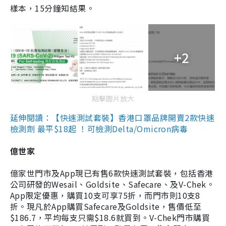
樣本，15分鐘知結果。
+2
點擊圖片放大
延伸閱讀：【快速測試套裝】香港口罩品牌開賣2款快速
檢測劑 最平$18起 ！可檢測Delta/Omicron病毒
億世家
億家世門市及App現已有售6款快速測試套裝，包括香港
公司研發的Wesail、Goldsite、Safecare、及V-Chek。
App限定優惠，購買10支可享75折，而門市則10支8
折。現凡於App購買Safecare及Goldsite，售價低至
$186.7，平均每支只需$18.6就買到。V-Chek門市購買