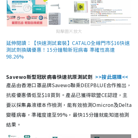
點擊圖片放大
延伸閱讀：【快速測試套裝】CATALO全線門市$16快速
測試劑換購優惠！15分鐘驗新冠病毒 準確性高達
98.26%
Savewo新型冠狀病毒快速抗原測試劑
>>按此選購<<
產品由香港口罩品牌Savewo聯乘DEEPBLUE合作推出，
抗疫優惠價低至$18買到。產品已獲得歐盟CE認證，主
要以採集鼻液樣本作檢測，能有效檢測Omicron及Delta
變種病毒，準確度達至99%，最快15分鐘就能知道檢測
結果。