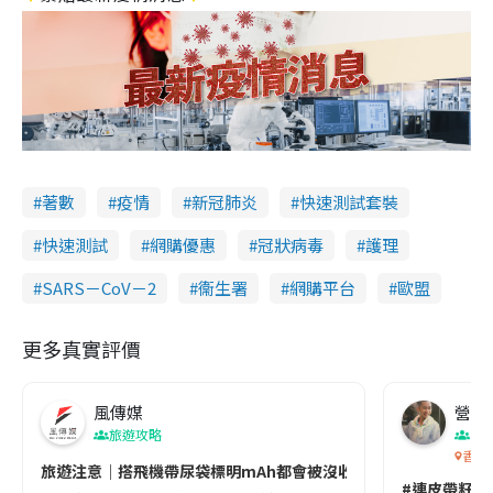
著數
疫情
新冠肺炎
快速測試套裝
快速測試
網購優惠
冠狀病毒
護理
SARS－CoV－2
衞生署
網購平台
歐盟
更多真實評價
風傳媒
營養教
旅遊攻略
生
香港
旅遊注意｜搭飛機帶尿袋標明mAh都會被沒收😱出發前切記檢查「1
#連皮帶籽都