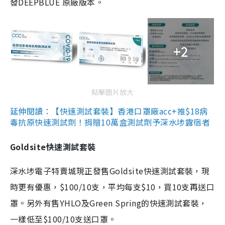
發DEEPBLUE 原廠版本。
+2
點擊圖片放大
延伸閱讀：【快速測試套裝】香港口罩廠acc+推$18病
毒抗原快速測試劑！捐贈10萬盒測試劑予深水埗露宿者
Goldsite快速測試套裝
深水埗電子特賣城現正發售Goldsite快速測試套裝，現
時更有優惠，$100/10支，平均每支$10，買10支再送口
罩。另外有售YHLO及Green Spring的快速測試套裝，
一樣低至$100/10支送口罩。