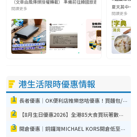
（文章由風傳媒授權轉載） 準備前往韓國旅遊的民眾，近期要特別留
夏天其中一種時
閱讀更多
閱讀更多
港生活限時優惠情報
1
長者優惠｜OK便利店推樂悠咭優惠！買麵包/牛奶/保健品拍卡即減
2
【8月生日優惠2026】全港85大食買玩著數攻略 自助餐/火鍋放題同行免費＋誠品/DONKI送現金券
3
開倉優惠｜銅鑼灣MICHAEL KORS開倉低至17折！直擊$500起買手袋/銀包/鞋款 必買經典Jet Set系列