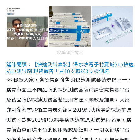
點擊圖片放大
延伸閱讀：【快速測試套裝】深水埗電子特賣城$15快速
抗原測試劑 現貨發售！買10支再送3支檢測棒
<< 提提大家，各零售商發售的快速測試套裝規格不一，
購買市面上不同品牌的快速測試套裝前請留意售賣平台
及該品牌的快速測試套裝使用方法、條款及細則，大家
亦可參考香港衞生署表列認可2019冠狀病毒病快速抗原
測試、歐盟2019冠狀病毒病快速抗原測試通用名單，購
買前留意訂購平台的使用條款及細則，一切以訂購平台
公佈的價錢為準。數量有限，售完即止；所有優惠細則