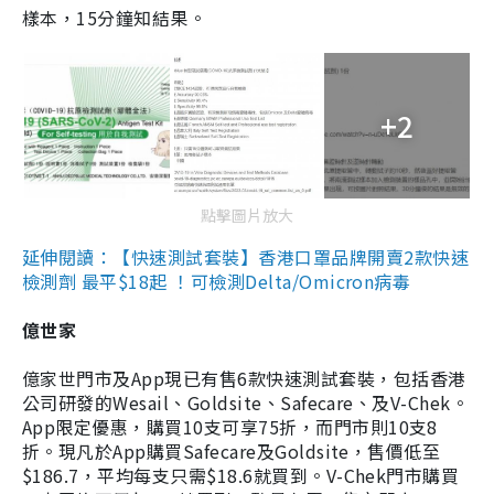
樣本，15分鐘知結果。
+2
點擊圖片放大
延伸閱讀：【快速測試套裝】香港口罩品牌開賣2款快速
檢測劑 最平$18起 ！可檢測Delta/Omicron病毒
億世家
億家世門市及App現已有售6款快速測試套裝，包括香港
公司研發的Wesail、Goldsite、Safecare、及V-Chek。
App限定優惠，購買10支可享75折，而門市則10支8
折。現凡於App購買Safecare及Goldsite，售價低至
$186.7，平均每支只需$18.6就買到。V-Chek門市購買