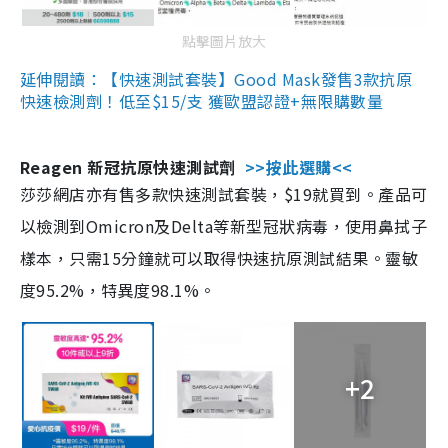
點擊圖片放大
延伸閱讀：【快速測試套裝】Good Mask發售3款抗原
快速檢測劑！低至$15/支 獲歐盟認證+無限購數量
Reagen 新冠抗原快速測試劑
>>按此選購<<
莎莎網店亦有售多款快速測試套裝，$19就買到。產品可
以檢測到Omicron及Delta等新型冠狀病毒，使用鼻拭子
樣本，只需15分鐘就可以取得快速抗原測試結果。靈敏
度95.2%，特異度98.1%。
+2