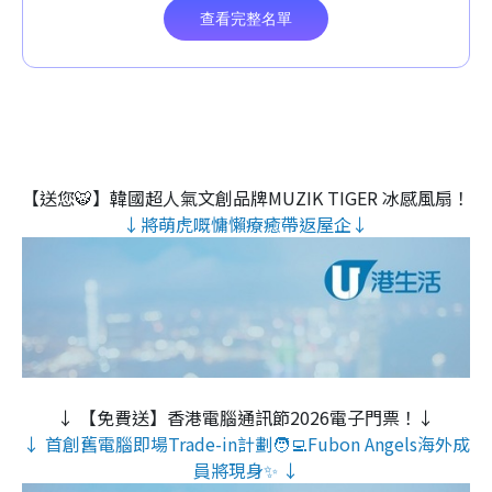
【送您🐯】韓國超人氣文創品牌MUZIK TIGER 冰感風扇！
↓將萌虎嘅慵懶療癒帶返屋企↓
↓ 【免費送】香港電腦通訊節2026電子門票！↓
↓ 首創舊電腦即場Trade-in計劃🧑‍💻Fubon Angels海外成
員將現身✨ ↓