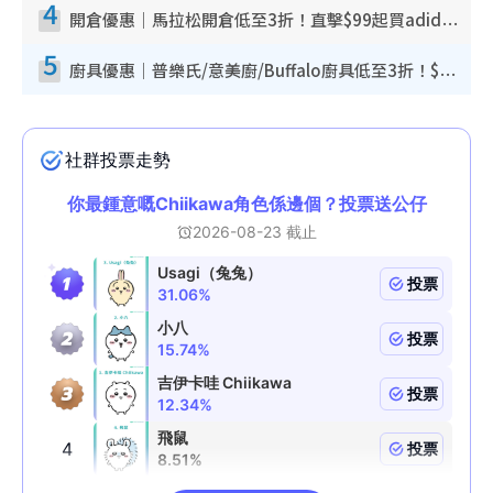
4
開倉優惠｜馬拉松開倉低至3折！直擊$99起買adidas／New Balance／Puma鞋款 STANLEY保溫杯劈價至$119起
5
廚具優惠｜普樂氏/意美廚/Buffalo廚具低至3折！$89起買煎鍋／炒鑊／個人鍋 同場小家電激減至$99起