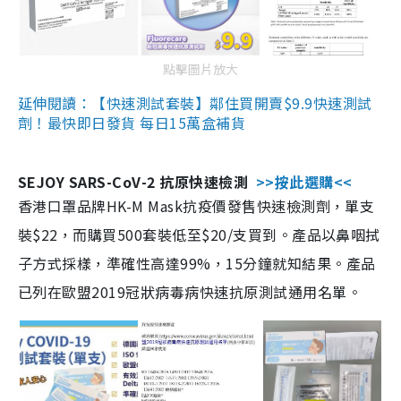
點擊圖片放大
延伸閱讀：【快速測試套裝】鄰住買開賣$9.9快速測試
劑！最快即日發貨 每日15萬盒補貨
SEJOY SARS-CoV-2 抗原快速檢測
>>按此選購<<
香港口罩品牌HK-M Mask抗疫價發售快速檢測劑，單支
裝$22，而購買500套裝低至$20/支買到。產品以鼻咽拭
子方式採樣，準確性高達99%，15分鐘就知結果。產品
已列在歐盟2019冠狀病毒病快速抗原測試通用名單。