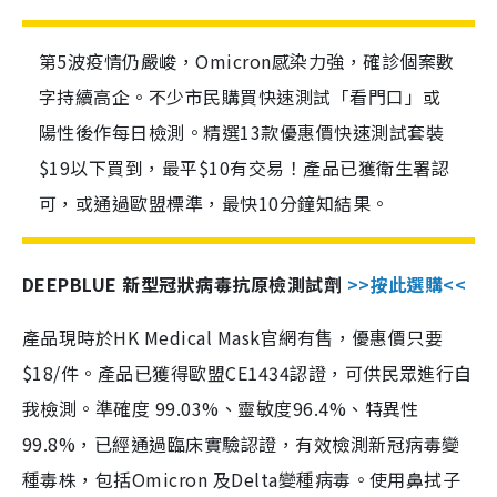
第5波疫情仍嚴峻，Omicron感染力強，確診個案數
字持續高企。不少市民購買快速測試「看門口」或
陽性後作每日檢測。精選13款優惠價快速測試套裝
$19以下買到，最平$10有交易！產品已獲衛生署認
可，或通過歐盟標準，最快10分鐘知結果。
DEEPBLUE 新型冠狀病毒抗原檢測試劑
>>按此選購<<
產品現時於HK Medical Mask官網有售，優惠價只要
$18/件。產品已獲得歐盟CE1434認證，可供民眾進行自
我檢測。準確度 99.03%、靈敏度96.4%、特異性
99.8%，已經通過臨床實驗認證，有效檢測新冠病毒變
種毒株，包括Omicron 及Delta變種病毒。使用鼻拭子