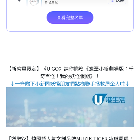
【新會員限定】《U GO》請你睇👹《蠟筆小新劇場版：千
奇百怪！我的妖怪假期》！
↓一齊睇下小新同妖怪朋友們點樣聯手拯救屋企人啦↓
【送您🐯】韓國超人氣文創品牌MUZIK TIGER 冰感風扇！