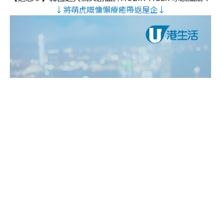
↓將萌虎嘅慵懶療癒帶返屋企↓