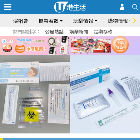
演唱會
優惠著數
玩樂情報
購物情報
熱門關鍵字：
公屋熱話
娛樂新聞
定期存款