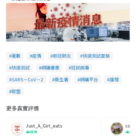
著數
疫情
新冠肺炎
快速測試套裝
快速測試
網購優惠
冠狀病毒
SARS－CoV－2
衞生署
網購平台
護理
歐盟
更多真實評價
Just_A_Girl_eats
co c
娛樂
吹