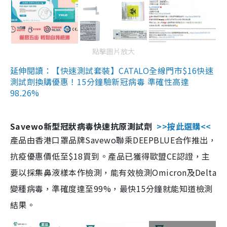
點擊圖片放大
延伸閱讀：【快速測試套裝】CATALO全線門市$16快速
測試劑換購優惠！15分鐘驗新冠病毒 準確性高達
98.26%
Savewo新型冠狀病毒快速抗原測試劑
>>按此選購<<
產品由香港口罩品牌Savewo聯乘DEEPBLUE合作推出，
抗疫優惠價低至$18買到。產品已獲得歐盟CE認證，主
要以採集鼻液樣本作檢測，能有效檢測Omicron及Delta
變種病毒，準確度達至99%，最快15分鐘就能知道檢測
結果。