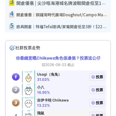
3
開倉優惠 | 尖沙咀海港城名牌波鞋開倉低至1折！On鞋$899起／Joy&Peace鞋履$98起
4
開倉優惠｜銅鑼灣時代廣場Doughnut/Campo Marzio開倉低至1折！背囊、書包、手袋劈價$200起
5
廚具開倉｜特福Tefal廚具/家電開倉低至3折！$220起買平底鍋/炒鑊/湯煲！電飯煲/吸塵機/燙斗$418起