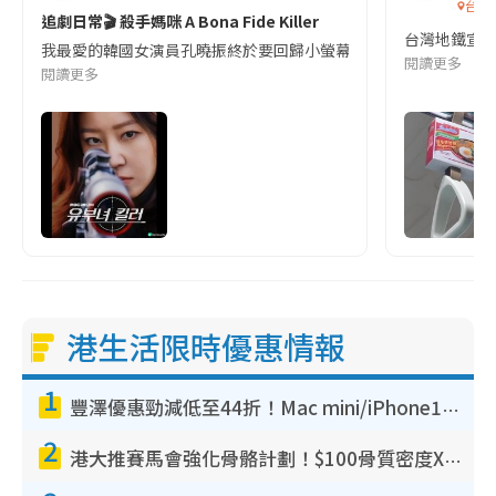
台灣
追劇日常🎬 殺手媽咪 A Bona Fide Killer
台灣地鐵宣
我最愛的韓國女演員孔曉振終於要回歸小螢幕啦!這次的劇本改編自同名
閱讀更多
閱讀更多
港生活限時優惠情報
1
豐澤優惠勁減低至44折！Mac mini/iPhone17Pro大減價！廚房家電$220起
2
港大推賽馬會強化骨骼計劃！$100骨質密度X光檢查 完成免費運動訓練送超市禮券！附參加資格