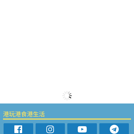
港玩港食港生活