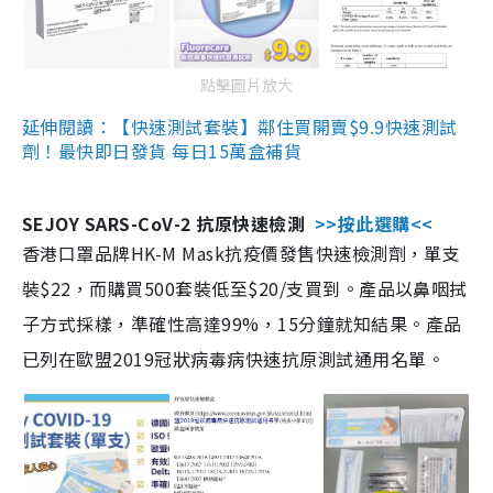
點擊圖片放大
延伸閱讀：【快速測試套裝】鄰住買開賣$9.9快速測試
劑！最快即日發貨 每日15萬盒補貨
SEJOY SARS-CoV-2 抗原快速檢測
>>按此選購<<
香港口罩品牌HK-M Mask抗疫價發售快速檢測劑，單支
裝$22，而購買500套裝低至$20/支買到。產品以鼻咽拭
子方式採樣，準確性高達99%，15分鐘就知結果。產品
已列在歐盟2019冠狀病毒病快速抗原測試通用名單。