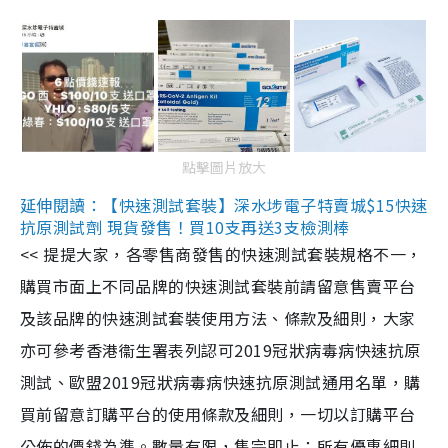
點擊圖片放大
延伸閱讀：【快速測試套裝】深水埗電子特賣城$15快速
抗原測試劑 現貨發售！買10支再送3支檢測棒
<< 提提大家，各零售商發售的快速測試套裝規格不一，
購買市面上不同品牌的快速測試套裝前請留意售賣平台
及該品牌的快速測試套裝使用方法、條款及細則，大家
亦可參考香港衞生署表列認可2019冠狀病毒病快速抗原
測試、歐盟2019冠狀病毒病快速抗原測試通用名單，購
買前留意訂購平台的使用條款及細則，一切以訂購平台
公佈的價錢為準。數量有限，售完即止；所有優惠細則