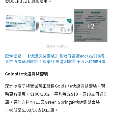
發DEEPBLUE 原廠版本。
+2
點擊圖片放大
延伸閱讀：【快速測試套裝】香港口罩廠acc+推$18病
毒抗原快速測試劑！捐贈10萬盒測試劑予深水埗露宿者
Goldsite快速測試套裝
深水埗電子特賣城現正發售Goldsite快速測試套裝，現
時更有優惠，$100/10支，平均每支$10，買10支再送口
罩。另外有售YHLO及Green Spring的快速測試套裝，
一樣低至$100/10支送口罩。