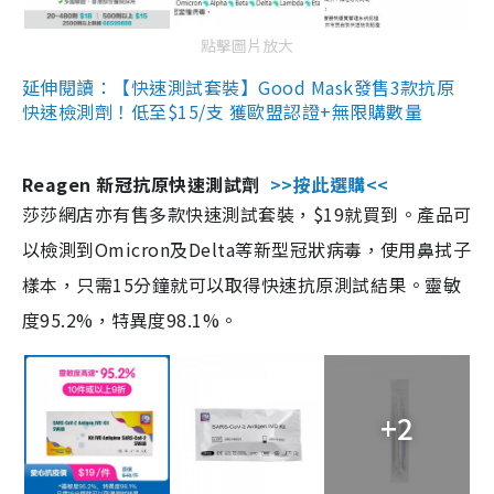
點擊圖片放大
延伸閱讀：【快速測試套裝】Good Mask發售3款抗原
快速檢測劑！低至$15/支 獲歐盟認證+無限購數量
Reagen 新冠抗原快速測試劑
>>按此選購<<
莎莎網店亦有售多款快速測試套裝，$19就買到。產品可
以檢測到Omicron及Delta等新型冠狀病毒，使用鼻拭子
樣本，只需15分鐘就可以取得快速抗原測試結果。靈敏
度95.2%，特異度98.1%。
+2