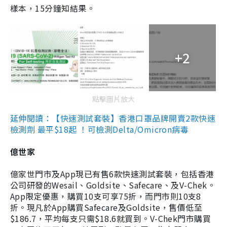
樣本，15分鐘知結果。
+2
點擊圖片放大
延伸閱讀：【快速測試套裝】香港口罩品牌開賣2款快速
檢測劑 最平$18起 ！可檢測Delta/Omicron病毒
億世家
億家世門市及App現已有售6款快速測試套裝，包括香港
公司研發的Wesail、Goldsite、Safecare、及V-Chek。
App限定優惠，購買10支可享75折，而門市則10支8
折。現凡於App購買Safecare及Goldsite，售價低至
$186.7，平均每支只需$18.6就買到。V-Chek門市購買