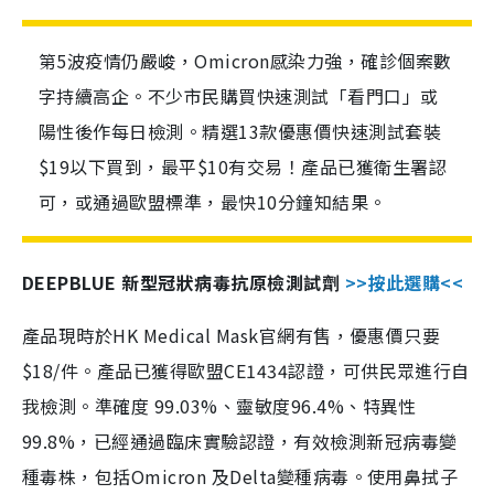
第5波疫情仍嚴峻，Omicron感染力強，確診個案數
字持續高企。不少市民購買快速測試「看門口」或
陽性後作每日檢測。精選13款優惠價快速測試套裝
$19以下買到，最平$10有交易！產品已獲衛生署認
可，或通過歐盟標準，最快10分鐘知結果。
DEEPBLUE 新型冠狀病毒抗原檢測試劑
>>按此選購<<
產品現時於HK Medical Mask官網有售，優惠價只要
$18/件。產品已獲得歐盟CE1434認證，可供民眾進行自
我檢測。準確度 99.03%、靈敏度96.4%、特異性
99.8%，已經通過臨床實驗認證，有效檢測新冠病毒變
種毒株，包括Omicron 及Delta變種病毒。使用鼻拭子