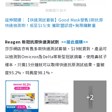
點擊圖片放大
延伸閱讀：【快速測試套裝】Good Mask發售3款抗原
快速檢測劑！低至$15/支 獲歐盟認證+無限購數量
Reagen 新冠抗原快速測試劑
>>按此選購<<
莎莎網店亦有售多款快速測試套裝，$19就買到。產品可
以檢測到Omicron及Delta等新型冠狀病毒，使用鼻拭子
樣本，只需15分鐘就可以取得快速抗原測試結果。靈敏
度95.2%，特異度98.1%。
+2