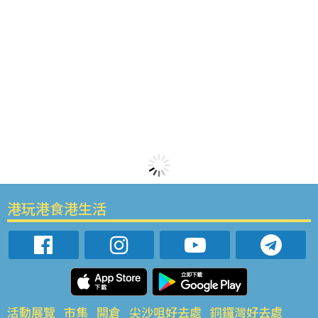
港玩港食港生活
活動展覽
市集
開倉
尖沙咀好去處
銅鑼灣好去處