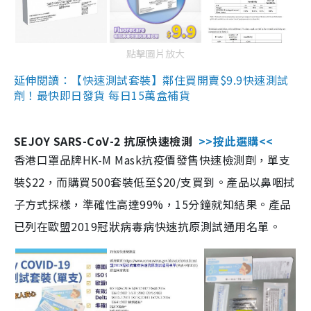
點擊圖片放大
延伸閱讀：【快速測試套裝】鄰住買開賣$9.9快速測試
劑！最快即日發貨 每日15萬盒補貨
SEJOY SARS-CoV-2 抗原快速檢測
>>按此選購<<
香港口罩品牌HK-M Mask抗疫價發售快速檢測劑，單支
裝$22，而購買500套裝低至$20/支買到。產品以鼻咽拭
子方式採樣，準確性高達99%，15分鐘就知結果。產品
已列在歐盟2019冠狀病毒病快速抗原測試通用名單。