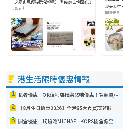
（文章由風傳媒授權轉載） 準備前往韓國旅遊的民眾，近期要特別留
夏天其中一種時
閱讀更多
閱讀更多
港生活限時優惠情報
1
長者優惠｜OK便利店推樂悠咭優惠！買麵包/牛奶/保健品拍卡即減
2
【8月生日優惠2026】全港85大食買玩著數攻略 自助餐/火鍋放題同行免費＋誠品/DONKI送現金券
3
開倉優惠｜銅鑼灣MICHAEL KORS開倉低至17折！直擊$500起買手袋/銀包/鞋款 必買經典Jet Set系列