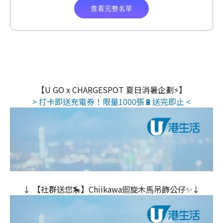
【U GO x CHARGESPOT 夏日消暑企劃⚡】
> 打卡即送充電券！限量1000張🔋送完即止 <
↓ 【社群送您🎠】Chiikawa迴旋木⾺吊飾公仔✨↓