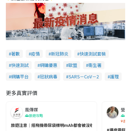
著數
疫情
新冠肺炎
快速測試套裝
快速測試
網購優惠
歐盟
衞生署
網購平台
冠狀病毒
SARS－CoV－2
護理
更多真實評價
風傳媒
營養教
旅遊攻略
生
香港
旅遊注意｜搭飛機帶尿袋標明mAh都會被沒收😱出發前切記檢查「1
#連皮帶籽都