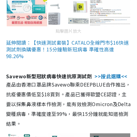
點擊圖片放大
延伸閱讀：【快速測試套裝】CATALO全線門市$16快速
測試劑換購優惠！15分鐘驗新冠病毒 準確性高達
98.26%
Savewo新型冠狀病毒快速抗原測試劑
>>按此選購<<
產品由香港口罩品牌Savewo聯乘DEEPBLUE合作推出，
抗疫優惠價低至$18買到。產品已獲得歐盟CE認證，主
要以採集鼻液樣本作檢測，能有效檢測Omicron及Delta
變種病毒，準確度達至99%，最快15分鐘就能知道檢測
結果。