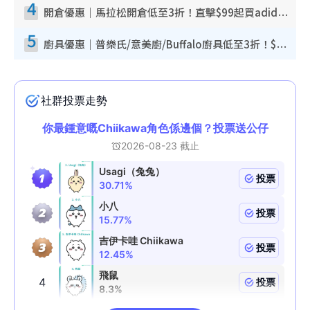
4
開倉優惠｜馬拉松開倉低至3折！直擊$99起買adidas／New Balance／Puma鞋款 STANLEY保溫杯劈價至$119起
5
廚具優惠｜普樂氏/意美廚/Buffalo廚具低至3折！$89起買煎鍋／炒鑊／個人鍋 同場小家電激減至$99起