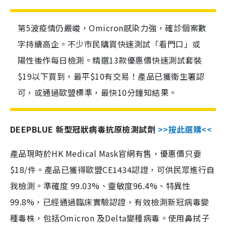
第5波疫情仍嚴峻，Omicron感染力強，確診個案數
字持續高企。不少市民購買快速測試「看門口」或
陽性後作每日檢測。精選13款優惠價快速測試套裝
$19以下買到，最平$10有交易！產品已獲衛生署認
可，或通過歐盟標準，最快10分鐘知結果。
DEEPBLUE 新型冠狀病毒抗原檢測試劑
>>按此選購<<
產品現時於HK Medical Mask官網有售，優惠價只要
$18/件。產品已獲得歐盟CE1434認證，可供民眾進行自
我檢測。準確度 99.03%、靈敏度96.4%、特異性
99.8%，已經通過臨床實驗認證，有效檢測新冠病毒變
種毒株，包括Omicron 及Delta變種病毒。使用鼻拭子