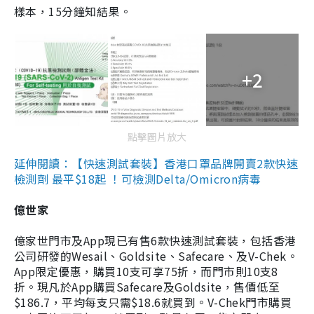
樣本，15分鐘知結果。
+2
點擊圖片放大
延伸閱讀：【快速測試套裝】香港口罩品牌開賣2款快速
檢測劑 最平$18起 ！可檢測Delta/Omicron病毒
億世家
億家世門市及App現已有售6款快速測試套裝，包括香港
公司研發的Wesail、Goldsite、Safecare、及V-Chek。
App限定優惠，購買10支可享75折，而門市則10支8
折。現凡於App購買Safecare及Goldsite，售價低至
$186.7，平均每支只需$18.6就買到。V-Chek門市購買