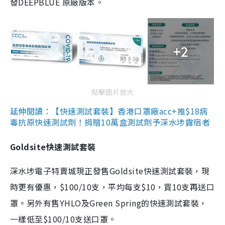
發DEEPBLUE 原廠版本。
+2
點擊圖片放大
延伸閱讀：【快速測試套裝】香港口罩廠acc+推$18病
毒抗原快速測試劑！捐贈10萬盒測試劑予深水埗露宿者
Goldsite快速測試套裝
深水埗電子特賣城現正發售Goldsite快速測試套裝，現
時更有優惠，$100/10支，平均每支$10，買10支再送口
罩。另外有售YHLO及Green Spring的快速測試套裝，
一樣低至$100/10支送口罩。