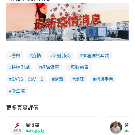
著數
疫情
新冠肺炎
快速測試套裝
快速測試
網購優惠
冠狀病毒
SARS－CoV－2
歐盟
護理
網購平台
衞生署
更多真實評價
風傳媒
營養教
旅遊攻略
生