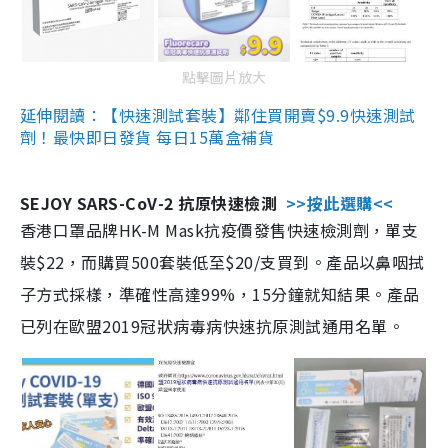
點擊圖片放大
延伸閱讀：【快速測試套裝】鄰住買開賣$9.9快速測試
劑！最快即日發貨 每日15萬盒補貨
SEJOY SARS-CoV-2 抗原快速檢測
>>按此選購<<
香港口罩品牌HK-M Mask抗疫價發售快速檢測劑，單支
裝$22，而購買500套裝低至$20/支買到。產品以鼻咽拭
子方式採樣，準確性高達99%，15分鐘就知結果。產品
已列在歐盟2019冠狀病毒病快速抗原測試通用名單。