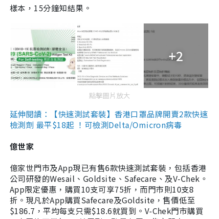
樣本，15分鐘知結果。
+2
點擊圖片放大
延伸閱讀：【快速測試套裝】香港口罩品牌開賣2款快速
檢測劑 最平$18起 ！可檢測Delta/Omicron病毒
億世家
億家世門市及App現已有售6款快速測試套裝，包括香港
公司研發的Wesail、Goldsite、Safecare、及V-Chek。
App限定優惠，購買10支可享75折，而門市則10支8
折。現凡於App購買Safecare及Goldsite，售價低至
$186.7，平均每支只需$18.6就買到。V-Chek門市購買