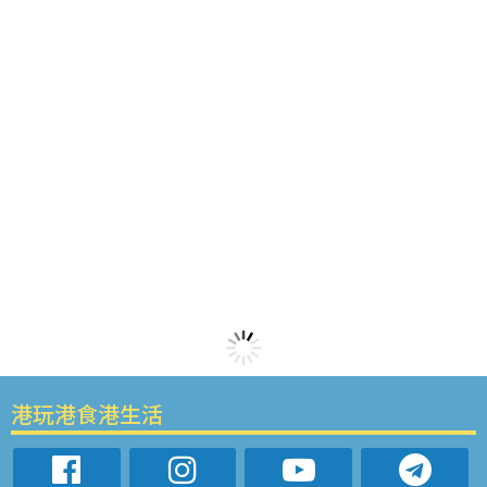
港玩港食港生活