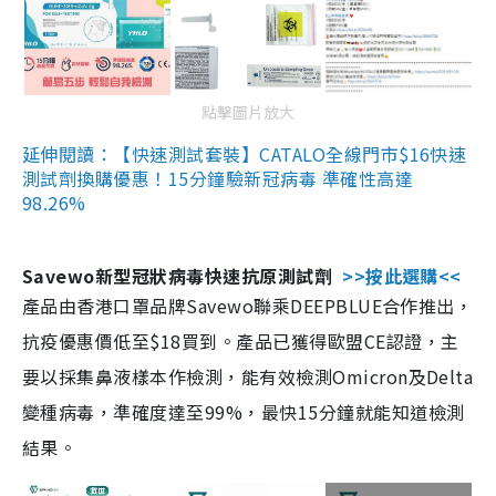
點擊圖片放大
延伸閱讀：【快速測試套裝】CATALO全線門市$16快速
測試劑換購優惠！15分鐘驗新冠病毒 準確性高達
98.26%
Savewo新型冠狀病毒快速抗原測試劑
>>按此選購<<
產品由香港口罩品牌Savewo聯乘DEEPBLUE合作推出，
抗疫優惠價低至$18買到。產品已獲得歐盟CE認證，主
要以採集鼻液樣本作檢測，能有效檢測Omicron及Delta
變種病毒，準確度達至99%，最快15分鐘就能知道檢測
結果。