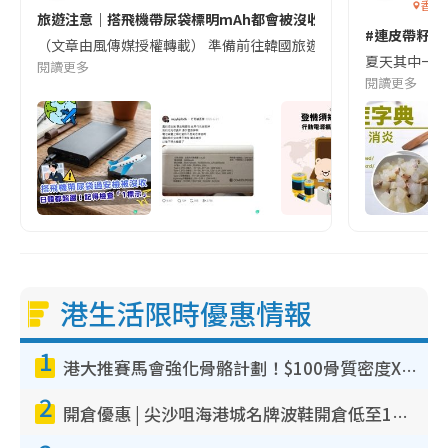
香港
旅遊注意｜搭飛機帶尿袋標明mAh都會被沒收😱出發前切記檢查「1
#連皮帶籽都
（文章由風傳媒授權轉載） 準備前往韓國旅遊的民眾，近期要特別留
夏天其中一種時
閱讀更多
閱讀更多
港生活限時優惠情報
1
港大推賽馬會強化骨骼計劃！$100骨質密度X光檢查 完成免費運動訓練送超市禮券！附參加資格
2
開倉優惠 | 尖沙咀海港城名牌波鞋開倉低至1折！On鞋$899起／Joy&Peace鞋履$98起