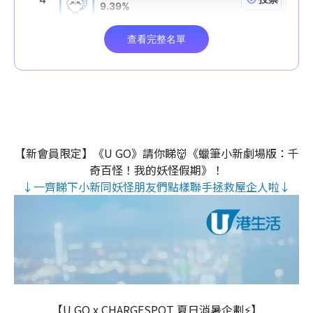
【新會員限定】《U GO》請你睇👹《蠟筆小新劇場版：千
奇百怪！我的妖怪假期》！
↓一齊睇下小新同妖怪朋友們點樣聯手拯救屋企人啦↓
【U GO x CHARGESPOT 夏日消暑企劃⚡】