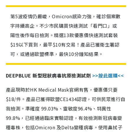
第5波疫情仍嚴峻，Omicron感染力強，確診個案數
字持續高企。不少市民購買快速測試「看門口」或
陽性後作每日檢測。精選13款優惠價快速測試套裝
$19以下買到，最平$10有交易！產品已獲衛生署認
可，或通過歐盟標準，最快10分鐘知結果。
DEEPBLUE 新型冠狀病毒抗原檢測試劑
>>按此選購<<
產品現時於HK Medical Mask官網有售，優惠價只要
$18/件。產品已獲得歐盟CE1434認證，可供民眾進行自
我檢測。準確度 99.03%、靈敏度96.4%、特異性
99.8%，已經通過臨床實驗認證，有效檢測新冠病毒變
種毒株，包括Omicron 及Delta變種病毒。使用鼻拭子