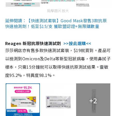
點擊圖片放大
延伸閱讀：【快速測試套裝】Good Mask發售3款抗原
快速檢測劑！低至$15/支 獲歐盟認證+無限購數量
Reagen 新冠抗原快速測試劑
>>按此選購<<
莎莎網店亦有售多款快速測試套裝，$19就買到。產品可
以檢測到Omicron及Delta等新型冠狀病毒，使用鼻拭子
樣本，只需15分鐘就可以取得快速抗原測試結果。靈敏
度95.2%，特異度98.1%。
+2