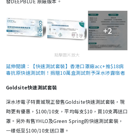
發DEEPBLUE 原廠版本。
+2
點擊圖片放大
延伸閱讀：【快速測試套裝】香港口罩廠acc+推$18病
毒抗原快速測試劑！捐贈10萬盒測試劑予深水埗露宿者
Goldsite快速測試套裝
深水埗電子特賣城現正發售Goldsite快速測試套裝，現
時更有優惠，$100/10支，平均每支$10，買10支再送口
罩。另外有售YHLO及Green Spring的快速測試套裝，
一樣低至$100/10支送口罩。