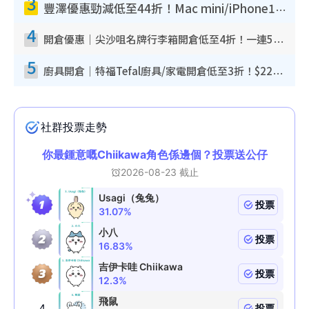
3
豐澤優惠勁減低至44折！Mac mini/iPhone17Pro大減價！廚房家電$220起
4
開倉優惠｜尖沙咀名牌行李箱開倉低至4折！一連5日 American Tourister/ace./Hallmark $200起！
5
廚具開倉｜特福Tefal廚具/家電開倉低至3折！$220起買平底鍋/炒鑊/湯煲！電飯煲/吸塵機/燙斗$418起