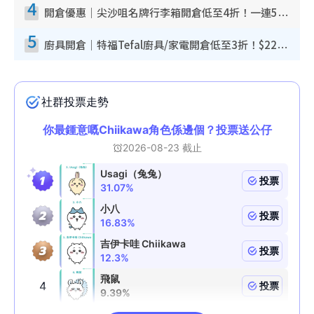
4
開倉優惠｜尖沙咀名牌行李箱開倉低至4折！一連5日 American Tourister/ace./Hallmark $200起！
5
廚具開倉｜特福Tefal廚具/家電開倉低至3折！$220起買平底鍋/炒鑊/湯煲！電飯煲/吸塵機/燙斗$418起