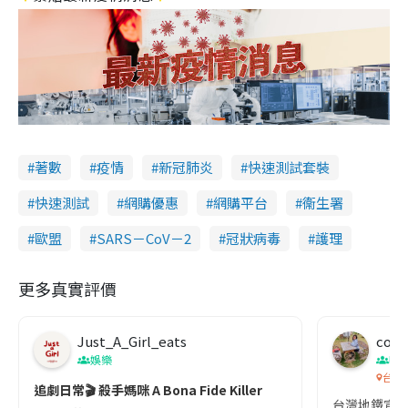
著數
疫情
新冠肺炎
快速測試套裝
快速測試
網購優惠
網購平台
衞生署
歐盟
SARS－CoV－2
冠狀病毒
護理
更多真實評價
Just_A_Girl_eats
co c
娛樂
吹
台灣
追劇日常🎬 殺手媽咪 A Bona Fide Killer
台灣地鐵宣