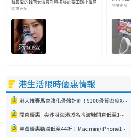
我最愛的韓國女演員孔曉振終於要回歸小螢幕啦!這次的劇本改編自同名
閱讀更多
閱讀更多
港生活限時優惠情報
1
港大推賽馬會強化骨骼計劃！$100骨質密度X光檢查 完成免費運動訓練送超市禮券！附參加資格
2
開倉優惠 | 尖沙咀海港城名牌波鞋開倉低至1折！On鞋$899起／Joy&Peace鞋履$98起
3
豐澤優惠勁減低至44折！Mac mini/iPhone17Pro大減價！廚房家電$220起