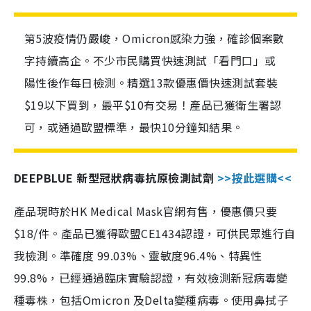
第5波疫情仍嚴峻，Omicron感染力強，確診個案數
字持續高企。不少市民購買快速測試「看門口」或
陽性後作每日檢測。精選13款優惠價快速測試套裝
$19以下買到，最平$10有交易！產品已獲衛生署認
可，或通過歐盟標準，最快10分鐘知結果。
DEEPBLUE 新型冠狀病毒抗原檢測試劑
>>按此選購<<
產品現時於HK Medical Mask官網有售，優惠價只要
$18/件。產品已獲得歐盟CE1434認證，可供民眾進行自
我檢測。準確度 99.03%、靈敏度96.4%、特異性
99.8%，已經通過臨床實驗認證，有效檢測新冠病毒變
種毒株，包括Omicron 及Delta變種病毒。使用鼻拭子