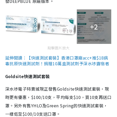
發DEEPBLUE 原廠版本。
+2
點擊圖片放大
延伸閱讀：【快速測試套裝】香港口罩廠acc+推$18病
毒抗原快速測試劑！捐贈10萬盒測試劑予深水埗露宿者
Goldsite快速測試套裝
深水埗電子特賣城現正發售Goldsite快速測試套裝，現
時更有優惠，$100/10支，平均每支$10，買10支再送口
罩。另外有售YHLO及Green Spring的快速測試套裝，
一樣低至$100/10支送口罩。