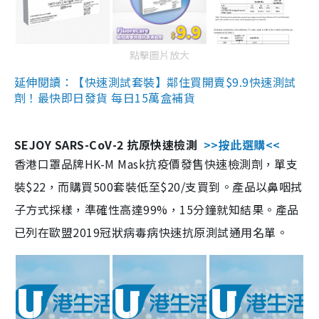
點擊圖片放大
延伸閱讀：【快速測試套裝】鄰住買開賣$9.9快速測試
劑！最快即日發貨 每日15萬盒補貨
SEJOY SARS-CoV-2 抗原快速檢測
>>按此選購<<
香港口罩品牌HK-M Mask抗疫價發售快速檢測劑，單支
裝$22，而購買500套裝低至$20/支買到。產品以鼻咽拭
子方式採樣，準確性高達99%，15分鐘就知結果。產品
已列在歐盟2019冠狀病毒病快速抗原測試通用名單。