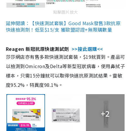
點擊圖片放大
延伸閱讀：【快速測試套裝】Good Mask發售3款抗原
快速檢測劑！低至$15/支 獲歐盟認證+無限購數量
Reagen 新冠抗原快速測試劑
>>按此選購<<
莎莎網店亦有售多款快速測試套裝，$19就買到。產品可
以檢測到Omicron及Delta等新型冠狀病毒，使用鼻拭子
樣本，只需15分鐘就可以取得快速抗原測試結果。靈敏
度95.2%，特異度98.1%。
+2