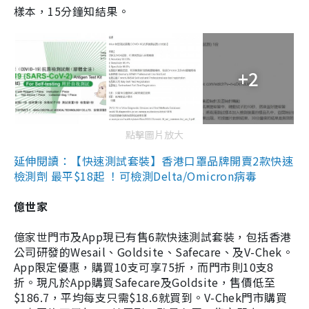
樣本，15分鐘知結果。
+2
點擊圖片放大
延伸閱讀：【快速測試套裝】香港口罩品牌開賣2款快速
檢測劑 最平$18起 ！可檢測Delta/Omicron病毒
億世家
億家世門市及App現已有售6款快速測試套裝，包括香港
公司研發的Wesail、Goldsite、Safecare、及V-Chek。
App限定優惠，購買10支可享75折，而門市則10支8
折。現凡於App購買Safecare及Goldsite，售價低至
$186.7，平均每支只需$18.6就買到。V-Chek門市購買