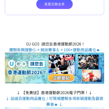
《U GO》請您去香港運動節2026！
體驗新興運動💦＋競技賽事💪＋100+運動用品攤位🔥
↓ 【免費送】香港運動節2026電子門票！↓
↓ 設過百運動用品攤位 / 可現場體驗多項新穎運動及觀賞
賽事🔥 ↓