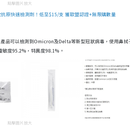
點擊圖片放大
3款抗原快速檢測劑！低至$15/支 獲歐盟認證+無限購數量
品可以檢測到Omicron及Delta等新型冠狀病毒，使用鼻拭
度95.2%，特異度98.1%。
點擊圖片放大