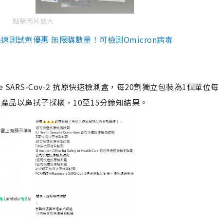
點擊圖片放大
測試劑優惠 無限購數量！可檢測Omicron病毒
are SARS-Cov-2 抗原快速檢測盒，每20劑獨立包裝為1個單位
5。產品以鼻拭子採樣，10至15分鐘知結果。