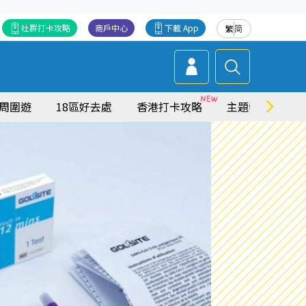
社群打卡攻略
商戶中心
下載 App
繁
简
周圍遊
18區好去處
香港打卡攻略
主題特集