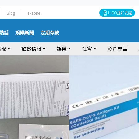
Blog
e-zone
U GO搵好去處
熱話
娛樂新聞
定期存款
情報
飲食情報
娛樂
社會
影片專區