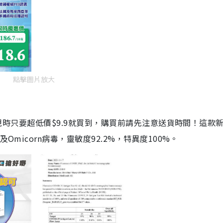
點擊圖片放大
劑，現時只要超低價$9.9就買到，購買前請先注意送貨時間！這款
Omicorn病毒，靈敏度92.2%，特異度100%。