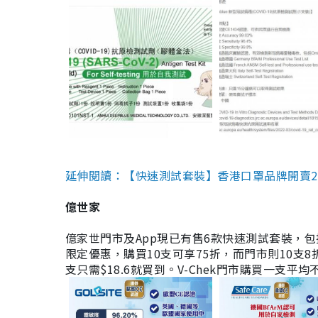
延伸閱讀：【快速測試套裝】香港口罩品牌開賣2款快速
億世家
億家世門市及App現已有售6款快速測試套裝，包括香港公司
限定優惠，購買10支可享75折，而門市則10支8折。現
支只需$18.6就買到。V-Chek門市購買一支平