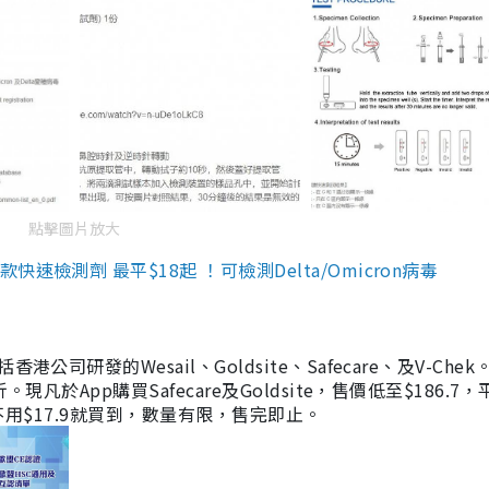
點擊圖片放大
檢測劑 最平$18起 ！可檢測Delta/Omicron病毒
研發的Wesail、Goldsite、Safecare、及V-Chek。
凡於App購買Safecare及Goldsite，售價低至$186.7
均不用$17.9就買到，數量有限，售完即止。