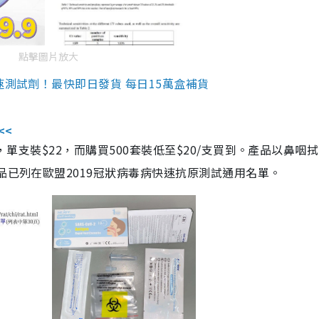
點擊圖片放大
速測試劑！最快即日發貨 每日15萬盒補貨
<<
，單支裝$22，而購買500套裝低至$20/支買到。產品以鼻咽
品已列在歐盟2019冠狀病毒病快速抗原測試通用名單。