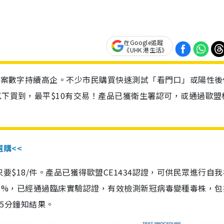
在Google追蹤
《UHK 港生活》
診個案數字持續高企。不少市民購買快速測試「看門口」或陽性後
以下買到，最平$10有交易！產品已獲衛生署認可，或通過歐盟
選購<<
惠價只要$18/件。產品已獲得歐盟CE1434認證，可供民眾進行自
性99.8%，已經通過臨床實驗認證，有效檢測新冠病毒變種毒株，
，15分鐘知結果。