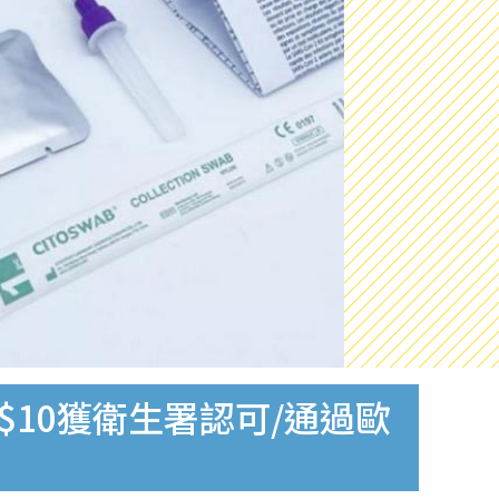
$10獲衛生署認可/通過歐