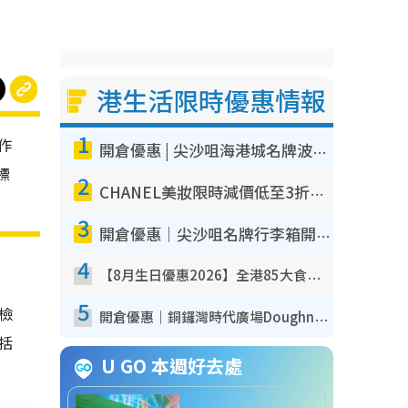
港生活限時優惠情報
1
作
開倉優惠 | 尖沙咀海港城名牌波鞋開倉低至1折！On鞋$899起／Joy&Peace鞋履$98起
標
2
CHANEL美妝限時減價低至3折！人氣粉底/唇膏/精華液低至$275！COCO香水都有平
3
開倉優惠｜尖沙咀名牌行李箱開倉低至4折！一連5日 American Tourister/ace./Hallmark $200起！
4
【8月生日優惠2026】全港85大食買玩著數攻略 自助餐/火鍋放題同行免費＋誠品/DONKI送現金券
5
我檢
開倉優惠｜銅鑼灣時代廣場Doughnut/Campo Marzio開倉低至1折！背囊、書包、手袋劈價$200起
包括
U GO 本週好去處