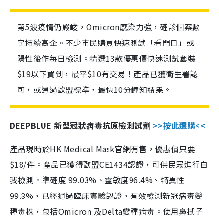
第5波疫情仍嚴峻，Omicron感染力強，確診個案數
字持續高企。不少市民購買快速測試「看門口」或
陽性後作每日檢測。精選13款優惠價快速測試套裝
$19以下買到，最平$10有交易！產品已獲衛生署認
可，或通過歐盟標準，最快10分鐘知結果。
DEEPBLUE 新型冠狀病毒抗原檢測試劑
>>按此選購<<
產品現時於HK Medical Mask官網有售，優惠價只要
$18/件。產品已獲得歐盟CE1434認證，可供民眾進行自
我檢測。準確度 99.03%、靈敏度96.4%、特異性
99.8%，已經通過臨床實驗認證，有效檢測新冠病毒變
種毒株，包括Omicron 及Delta變種病毒。使用鼻拭子