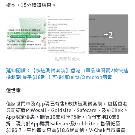
樣本，15分鐘知結果。
+2
點擊圖片放大
延伸閱讀：【快速測試套裝】香港口罩品牌開賣2款快速
檢測劑 最平$18起 ！可檢測Delta/Omicron病毒
億世家
億家世門市及App現已有售6款快速測試套裝，包括香港
公司研發的Wesail、Goldsite、Safecare、及V-Chek。
App限定優惠，購買10支可享75折，而門市則10支8
折。現凡於App購買Safecare及Goldsite，售價低至
$186.7，平均每支只需$18.6就買到。V-Chek門市購買