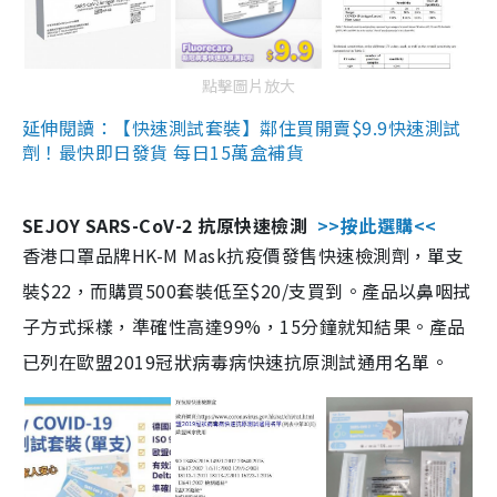
點擊圖片放大
延伸閱讀：【快速測試套裝】鄰住買開賣$9.9快速測試
劑！最快即日發貨 每日15萬盒補貨
SEJOY SARS-CoV-2 抗原快速檢測
>>按此選購<<
香港口罩品牌HK-M Mask抗疫價發售快速檢測劑，單支
裝$22，而購買500套裝低至$20/支買到。產品以鼻咽拭
子方式採樣，準確性高達99%，15分鐘就知結果。產品
已列在歐盟2019冠狀病毒病快速抗原測試通用名單。