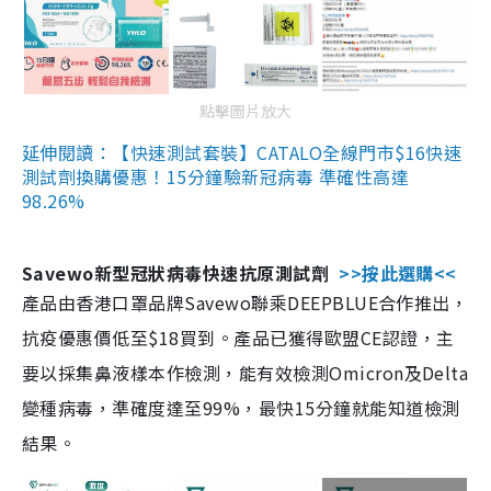
點擊圖片放大
延伸閱讀：【快速測試套裝】CATALO全線門市$16快速
測試劑換購優惠！15分鐘驗新冠病毒 準確性高達
98.26%
Savewo新型冠狀病毒快速抗原測試劑
>>按此選購<<
產品由香港口罩品牌Savewo聯乘DEEPBLUE合作推出，
抗疫優惠價低至$18買到。產品已獲得歐盟CE認證，主
要以採集鼻液樣本作檢測，能有效檢測Omicron及Delta
變種病毒，準確度達至99%，最快15分鐘就能知道檢測
結果。