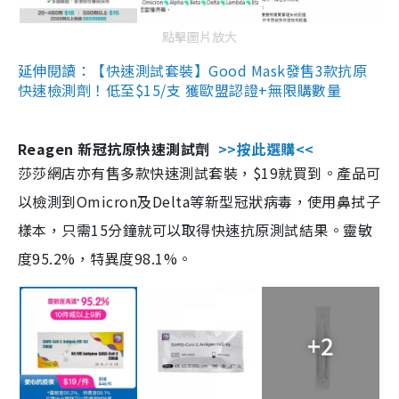
點擊圖片放大
延伸閱讀：【快速測試套裝】Good Mask發售3款抗原
快速檢測劑！低至$15/支 獲歐盟認證+無限購數量
Reagen 新冠抗原快速測試劑
>>按此選購<<
莎莎網店亦有售多款快速測試套裝，$19就買到。產品可
以檢測到Omicron及Delta等新型冠狀病毒，使用鼻拭子
樣本，只需15分鐘就可以取得快速抗原測試結果。靈敏
度95.2%，特異度98.1%。
+2