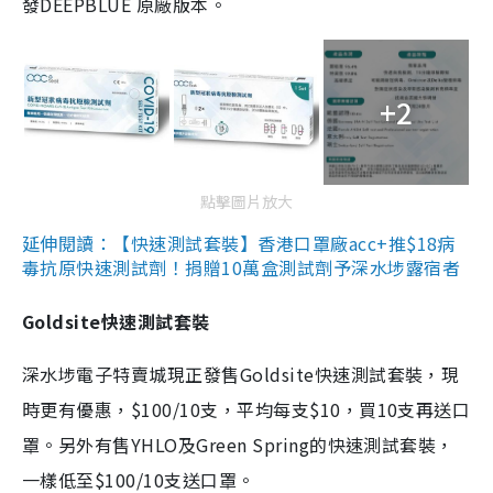
發DEEPBLUE 原廠版本。
+2
點擊圖片放大
延伸閱讀：【快速測試套裝】香港口罩廠acc+推$18病
毒抗原快速測試劑！捐贈10萬盒測試劑予深水埗露宿者
Goldsite快速測試套裝
深水埗電子特賣城現正發售Goldsite快速測試套裝，現
時更有優惠，$100/10支，平均每支$10，買10支再送口
罩。另外有售YHLO及Green Spring的快速測試套裝，
一樣低至$100/10支送口罩。