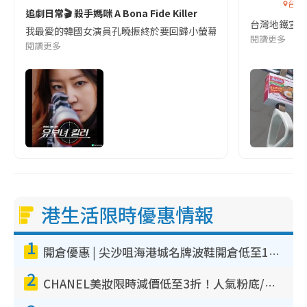
台灣
追劇日常🎬 殺手媽咪 A Bona Fide Killer
台灣地鐵宣
我最愛的韓國女演員孔曉振終於要回歸小螢幕啦!這次的劇本改編自同名
閱讀更多
閱讀更多
港生活限時優惠情報
1
開倉優惠 | 尖沙咀海港城名牌波鞋開倉低至1折！On鞋$899起／Joy&Peace鞋履$98起
2
CHANEL美妝限時減價低至3折！人氣粉底/唇膏/精華液低至$275！COCO香水都有平