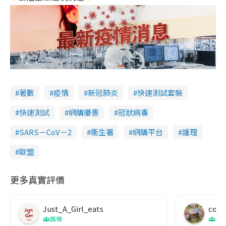
著數
疫情
新冠肺炎
快速測試套裝
快速測試
網購優惠
冠狀病毒
SARS－CoV－2
衞生署
網購平台
護理
歐盟
更多真實評價
Just_A_Girl_eats
co c
娛樂
吹