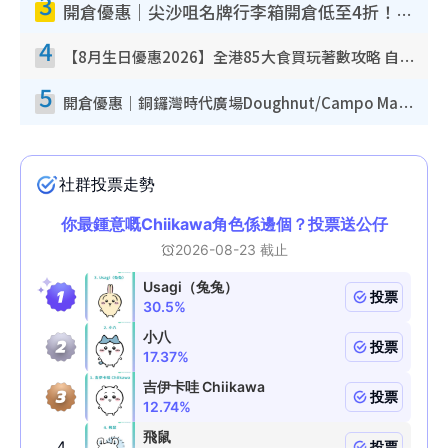
3
開倉優惠｜尖沙咀名牌行李箱開倉低至4折！一連5日 American Tourister/ace./Hallmark $200起！
4
【8月生日優惠2026】全港85大食買玩著數攻略 自助餐/火鍋放題同行免費＋誠品/DONKI送現金券
5
開倉優惠｜銅鑼灣時代廣場Doughnut/Campo Marzio開倉低至1折！背囊、書包、手袋劈價$200起