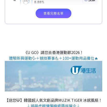
《U GO》請您去香港運動節2026！
體驗新興運動💦＋競技賽事💪＋100+運動用品攤位🔥
【送您🐯】韓國超人氣文創品牌MUZIK TIGER 冰感風扇！
↓將萌虎嘅慵懶療癒帶返屋企↓