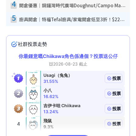
4
開倉優惠｜銅鑼灣時代廣場Doughnut/Campo Marzio開倉低至1折！背囊、書包、手袋劈價$200起
5
廚具開倉｜特福Tefal廚具/家電開倉低至3折！$220起買平底鍋/炒鑊/湯煲！電飯煲/吸塵機/燙斗$418起