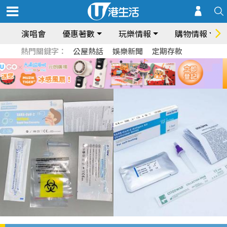
演唱會
優惠著數
玩樂情報
購物情報
熱門關鍵字：
公屋熱話
娛樂新聞
定期存款