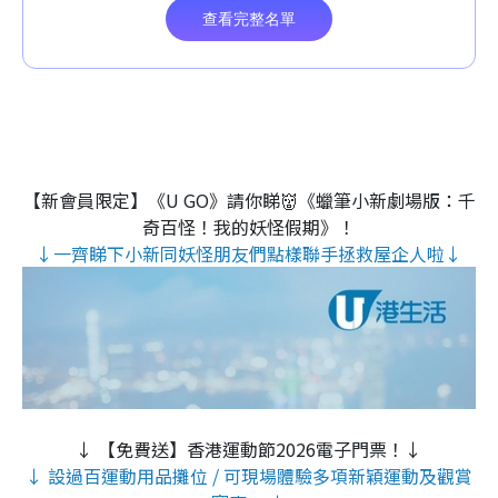
【新會員限定】《U GO》請你睇👹《蠟筆小新劇場版：千
奇百怪！我的妖怪假期》！
↓一齊睇下小新同妖怪朋友們點樣聯手拯救屋企人啦↓
↓ 【免費送】香港運動節2026電子門票！↓
↓ 設過百運動用品攤位 / 可現場體驗多項新穎運動及觀賞