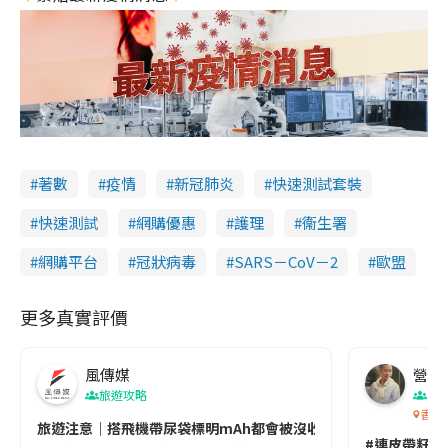
著數
疫情
新冠肺炎
快速測試套裝
快速測試
網購優惠
護理
衞生署
網購平台
冠狀病毒
SARS－CoV－2
歐盟
更多真實評價
風傳媒
營養教
旅遊攻略
生
香港
旅遊注意｜搭飛機帶尿袋標明mAh都會被沒收😱出發前切記檢查「1
#連皮帶籽都