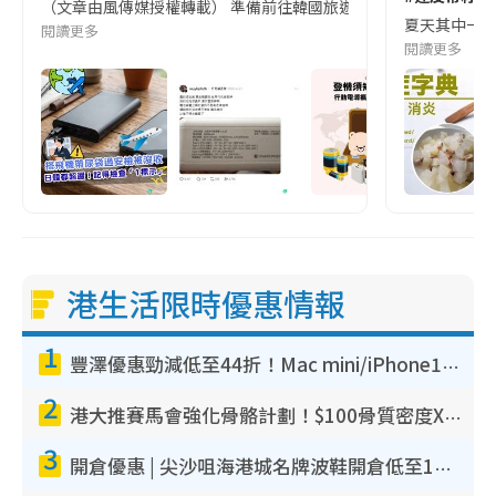
（文章由風傳媒授權轉載） 準備前往韓國旅遊的民眾，近期要特別留
夏天其中一種時
閱讀更多
閱讀更多
港生活限時優惠情報
1
豐澤優惠勁減低至44折！Mac mini/iPhone17Pro大減價！廚房家電$220起
2
港大推賽馬會強化骨骼計劃！$100骨質密度X光檢查 完成免費運動訓練送超市禮券！附參加資格
3
開倉優惠 | 尖沙咀海港城名牌波鞋開倉低至1折！On鞋$899起／Joy&Peace鞋履$98起