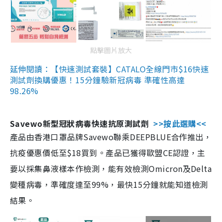
點擊圖片放大
延伸閱讀：【快速測試套裝】CATALO全線門市$16快速
測試劑換購優惠！15分鐘驗新冠病毒 準確性高達
98.26%
Savewo新型冠狀病毒快速抗原測試劑
>>按此選購<<
產品由香港口罩品牌Savewo聯乘DEEPBLUE合作推出，
抗疫優惠價低至$18買到。產品已獲得歐盟CE認證，主
要以採集鼻液樣本作檢測，能有效檢測Omicron及Delta
變種病毒，準確度達至99%，最快15分鐘就能知道檢測
結果。