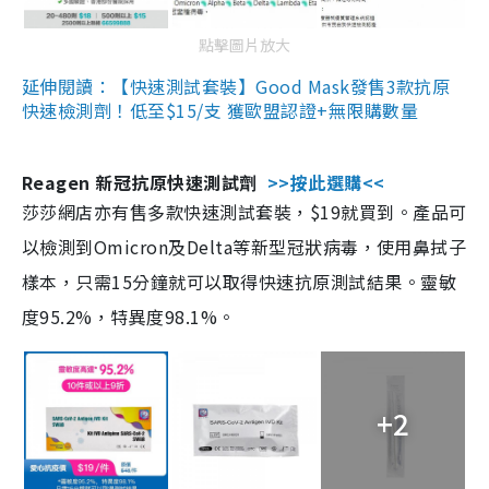
點擊圖片放大
延伸閱讀：【快速測試套裝】Good Mask發售3款抗原
快速檢測劑！低至$15/支 獲歐盟認證+無限購數量
Reagen 新冠抗原快速測試劑
>>按此選購<<
莎莎網店亦有售多款快速測試套裝，$19就買到。產品可
以檢測到Omicron及Delta等新型冠狀病毒，使用鼻拭子
樣本，只需15分鐘就可以取得快速抗原測試結果。靈敏
度95.2%，特異度98.1%。
+2