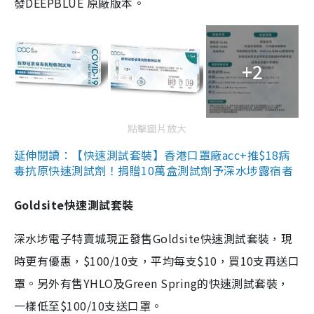
發DEEPBLUE 原廠版本。
+2
點擊圖片放大
延伸閱讀：【快速測試套裝】香港口罩廠acc+推$18病
毒抗原快速測試劑！捐贈10萬盒測試劑予深水埗露宿者
Goldsite快速測試套裝
深水埗電子特賣城現正發售Goldsite快速測試套裝，現
時更有優惠，$100/10支，平均每支$10，買10支再送口
罩。另外有售YHLO及Green Spring的快速測試套裝，
一樣低至$100/10支送口罩。