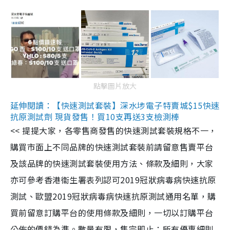
點擊圖片放大
延伸閱讀：【快速測試套裝】深水埗電子特賣城$15快速
抗原測試劑 現貨發售！買10支再送3支檢測棒
<< 提提大家，各零售商發售的快速測試套裝規格不一，
購買市面上不同品牌的快速測試套裝前請留意售賣平台
及該品牌的快速測試套裝使用方法、條款及細則，大家
亦可參考香港衞生署表列認可2019冠狀病毒病快速抗原
測試、歐盟2019冠狀病毒病快速抗原測試通用名單，購
買前留意訂購平台的使用條款及細則，一切以訂購平台
公佈的價錢為準。數量有限，售完即止；所有優惠細則