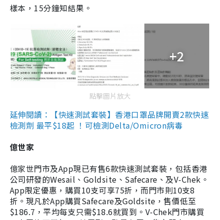
樣本，15分鐘知結果。
+2
點擊圖片放大
延伸閱讀：【快速測試套裝】香港口罩品牌開賣2款快速
檢測劑 最平$18起 ！可檢測Delta/Omicron病毒
億世家
億家世門市及App現已有售6款快速測試套裝，包括香港
公司研發的Wesail、Goldsite、Safecare、及V-Chek。
App限定優惠，購買10支可享75折，而門市則10支8
折。現凡於App購買Safecare及Goldsite，售價低至
$186.7，平均每支只需$18.6就買到。V-Chek門市購買