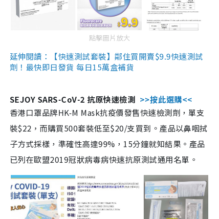
點擊圖片放大
延伸閱讀：【快速測試套裝】鄰住買開賣$9.9快速測試
劑！最快即日發貨 每日15萬盒補貨
SEJOY SARS-CoV-2 抗原快速檢測
>>按此選購<<
香港口罩品牌HK-M Mask抗疫價發售快速檢測劑，單支
裝$22，而購買500套裝低至$20/支買到。產品以鼻咽拭
子方式採樣，準確性高達99%，15分鐘就知結果。產品
已列在歐盟2019冠狀病毒病快速抗原測試通用名單。