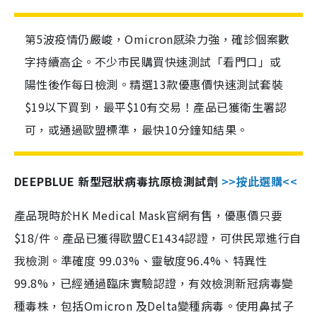
第5波疫情仍嚴峻，Omicron感染力強，確診個案數
字持續高企。不少市民購買快速測試「看門口」或
陽性後作每日檢測。精選13款優惠價快速測試套裝
$19以下買到，最平$10有交易！產品已獲衛生署認
可，或通過歐盟標準，最快10分鐘知結果。
DEEPBLUE 新型冠狀病毒抗原檢測試劑
>>按此選購<<
產品現時於HK Medical Mask官網有售，優惠價只要
$18/件。產品已獲得歐盟CE1434認證，可供民眾進行自
我檢測。準確度 99.03%、靈敏度96.4%、特異性
99.8%，已經通過臨床實驗認證，有效檢測新冠病毒變
種毒株，包括Omicron 及Delta變種病毒。使用鼻拭子