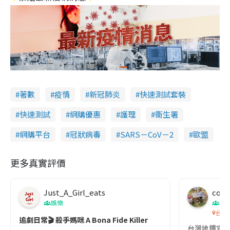
著數
疫情
新冠肺炎
快速測試套裝
快速測試
網購優惠
護理
衞生署
網購平台
冠狀病毒
SARS－CoV－2
歐盟
更多真實評價
Just_A_Girl_eats
co c
娛樂
吹
台灣
追劇日常🎬 殺手媽咪 A Bona Fide Killer
台灣地鐵宣