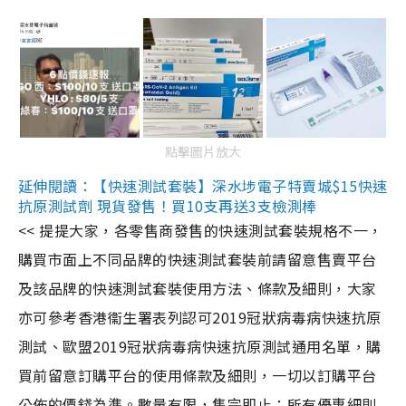
點擊圖片放大
延伸閱讀：【快速測試套裝】深水埗電子特賣城$15快速
抗原測試劑 現貨發售！買10支再送3支檢測棒
<< 提提大家，各零售商發售的快速測試套裝規格不一，
購買市面上不同品牌的快速測試套裝前請留意售賣平台
及該品牌的快速測試套裝使用方法、條款及細則，大家
亦可參考香港衞生署表列認可2019冠狀病毒病快速抗原
測試、歐盟2019冠狀病毒病快速抗原測試通用名單，購
買前留意訂購平台的使用條款及細則，一切以訂購平台
公佈的價錢為準。數量有限，售完即止；所有優惠細則