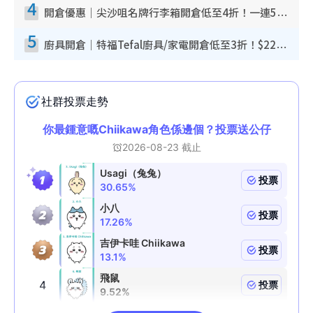
4
開倉優惠｜尖沙咀名牌行李箱開倉低至4折！一連5日 American Tourister/ace./Hallmark $200起！
5
廚具開倉｜特福Tefal廚具/家電開倉低至3折！$220起買平底鍋/炒鑊/湯煲！電飯煲/吸塵機/燙斗$418起