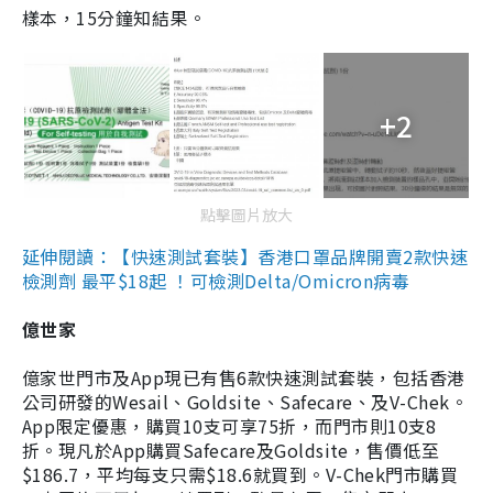
樣本，15分鐘知結果。
+2
點擊圖片放大
延伸閱讀：【快速測試套裝】香港口罩品牌開賣2款快速
檢測劑 最平$18起 ！可檢測Delta/Omicron病毒
億世家
億家世門市及App現已有售6款快速測試套裝，包括香港
公司研發的Wesail、Goldsite、Safecare、及V-Chek。
App限定優惠，購買10支可享75折，而門市則10支8
折。現凡於App購買Safecare及Goldsite，售價低至
$186.7，平均每支只需$18.6就買到。V-Chek門市購買