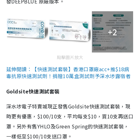
發DEEPBLUE 原廠版本。
+2
點擊圖片放大
延伸閱讀：【快速測試套裝】香港口罩廠acc+推$18病
毒抗原快速測試劑！捐贈10萬盒測試劑予深水埗露宿者
Goldsite快速測試套裝
深水埗電子特賣城現正發售Goldsite快速測試套裝，現
時更有優惠，$100/10支，平均每支$10，買10支再送口
罩。另外有售YHLO及Green Spring的快速測試套裝，
一樣低至$100/10支送口罩。