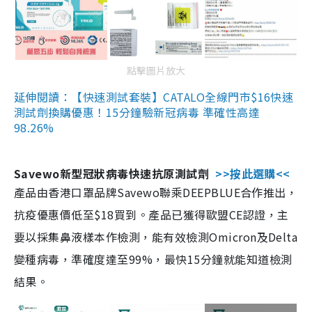
點擊圖片放大
延伸閱讀：【快速測試套裝】CATALO全線門市$16快速
測試劑換購優惠！15分鐘驗新冠病毒 準確性高達
98.26%
Savewo新型冠狀病毒快速抗原測試劑
>>按此選購<<
產品由香港口罩品牌Savewo聯乘DEEPBLUE合作推出，
抗疫優惠價低至$18買到。產品已獲得歐盟CE認證，主
要以採集鼻液樣本作檢測，能有效檢測Omicron及Delta
變種病毒，準確度達至99%，最快15分鐘就能知道檢測
結果。