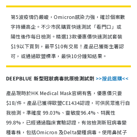
第5波疫情仍嚴峻，Omicron感染力強，確診個案數
字持續高企。不少市民購買快速測試「看門口」或
陽性後作每日檢測。精選13款優惠價快速測試套裝
$19以下買到，最平$10有交易！產品已獲衛生署認
可，或通過歐盟標準，最快10分鐘知結果。
DEEPBLUE 新型冠狀病毒抗原檢測試劑
>>按此選購<<
產品現時於HK Medical Mask官網有售，優惠價只要
$18/件。產品已獲得歐盟CE1434認證，可供民眾進行自
我檢測。準確度 99.03%、靈敏度96.4%、特異性
99.8%，已經通過臨床實驗認證，有效檢測新冠病毒變
種毒株，包括Omicron 及Delta變種病毒。使用鼻拭子