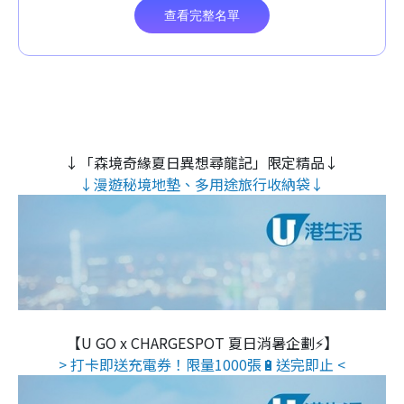
↓「森境奇緣夏日異想尋龍記」限定精品↓
↓漫遊秘境地墊、多用途旅行收納袋↓
【U GO x CHARGESPOT 夏日消暑企劃⚡】
> 打卡即送充電券！限量1000張🔋送完即止 <