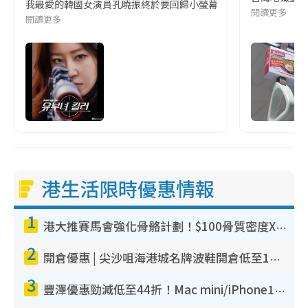
我最愛的韓國女演員孔曉振終於要回歸小螢幕啦!這次的劇本改編自同名
閱讀更多
閱讀更多
港生活限時優惠情報
1
港大推賽馬會強化骨骼計劃！$100骨質密度X光檢查 完成免費運動訓練送超市禮券！附參加資格
2
開倉優惠 | 尖沙咀海港城名牌波鞋開倉低至1折！On鞋$899起／Joy&Peace鞋履$98起
3
豐澤優惠勁減低至44折！Mac mini/iPhone17Pro大減價！廚房家電$220起