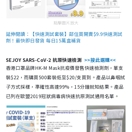
點擊圖片放大
延伸閱讀：【快速測試套裝】鄰住買開賣$9.9快速測試
劑！最快即日發貨 每日15萬盒補貨
SEJOY SARS-CoV-2 抗原快速檢測
>>按此選購<<
香港口罩品牌HK-M Mask抗疫價發售快速檢測劑，單支
裝$22，而購買500套裝低至$20/支買到。產品以鼻咽拭
子方式採樣，準確性高達99%，15分鐘就知結果。產品
已列在歐盟2019冠狀病毒病快速抗原測試通用名單。