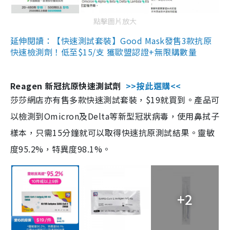
點擊圖片放大
延伸閱讀：【快速測試套裝】Good Mask發售3款抗原
快速檢測劑！低至$15/支 獲歐盟認證+無限購數量
Reagen 新冠抗原快速測試劑
>>按此選購<<
莎莎網店亦有售多款快速測試套裝，$19就買到。產品可
以檢測到Omicron及Delta等新型冠狀病毒，使用鼻拭子
樣本，只需15分鐘就可以取得快速抗原測試結果。靈敏
度95.2%，特異度98.1%。
+2