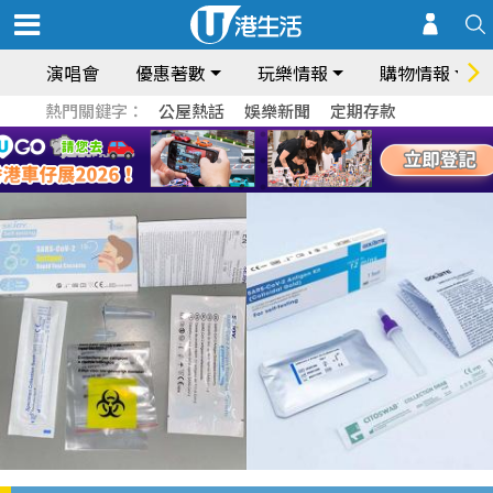
演唱會
優惠著數
玩樂情報
購物情報
熱門關鍵字：
公屋熱話
娛樂新聞
定期存款