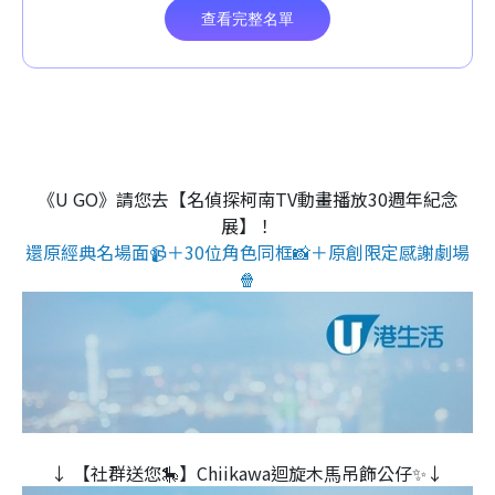
《U GO》請您去【名偵探柯南TV動畫播放30週年紀念
展】！
還原經典名場面📹＋30位角色同框📸＋原創限定感謝劇場
🍿
↓ 【社群送您🎠】Chiikawa迴旋木⾺吊飾公仔✨↓