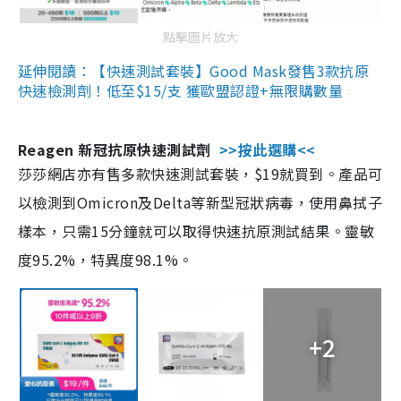
點擊圖片放大
延伸閱讀：【快速測試套裝】Good Mask發售3款抗原
快速檢測劑！低至$15/支 獲歐盟認證+無限購數量
Reagen 新冠抗原快速測試劑
>>按此選購<<
莎莎網店亦有售多款快速測試套裝，$19就買到。產品可
以檢測到Omicron及Delta等新型冠狀病毒，使用鼻拭子
樣本，只需15分鐘就可以取得快速抗原測試結果。靈敏
度95.2%，特異度98.1%。
+2