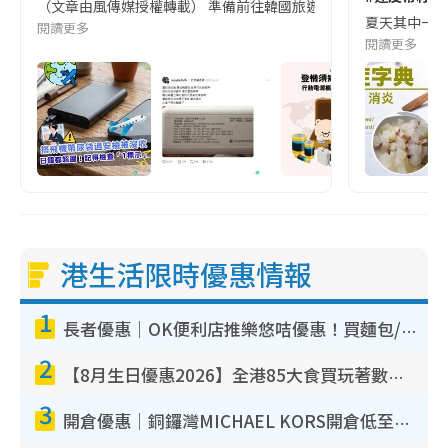
（文章由風傳媒授權轉載） 準備前往韓國旅遊的民眾，近期要特別留
夏天其中一種時
閱讀更多
閱讀更多
港生活限時優惠情報
1
長者優惠｜OK便利店推樂悠咭優惠！買麵包/牛奶/保健品拍卡即減
2
【8月生日優惠2026】全港85大食買玩著數攻略 自助餐/火鍋放題同行免費＋誠品/DONKI送現金券
3
開倉優惠｜銅鑼灣MICHAEL KORS開倉低至17折！直擊$500起買手袋/銀包/鞋款 必買經典Jet Set系列