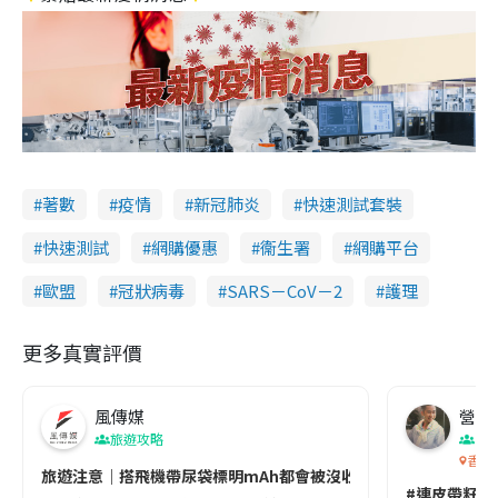
著數
疫情
新冠肺炎
快速測試套裝
快速測試
網購優惠
衞生署
網購平台
歐盟
冠狀病毒
SARS－CoV－2
護理
更多真實評價
風傳媒
營養教
旅遊攻略
生
香港
旅遊注意｜搭飛機帶尿袋標明mAh都會被沒收😱出發前切記檢查「1
#連皮帶籽都