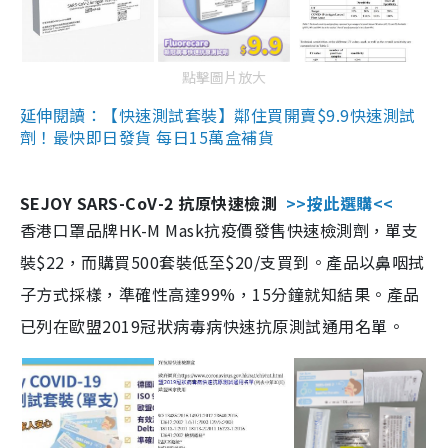
點擊圖片放大
延伸閱讀：【快速測試套裝】鄰住買開賣$9.9快速測試
劑！最快即日發貨 每日15萬盒補貨
SEJOY SARS-CoV-2 抗原快速檢測
>>按此選購<<
香港口罩品牌HK-M Mask抗疫價發售快速檢測劑，單支
裝$22，而購買500套裝低至$20/支買到。產品以鼻咽拭
子方式採樣，準確性高達99%，15分鐘就知結果。產品
已列在歐盟2019冠狀病毒病快速抗原測試通用名單。