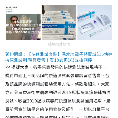
點擊圖片放大
延伸閱讀：【快速測試套裝】深水埗電子特賣城$15快速
抗原測試劑 現貨發售！買10支再送3支檢測棒
<< 提提大家，各零售商發售的快速測試套裝規格不一，
購買市面上不同品牌的快速測試套裝前請留意售賣平台
及該品牌的快速測試套裝使用方法、條款及細則，大家
亦可參考香港衞生署表列認可2019冠狀病毒病快速抗原
測試、歐盟2019冠狀病毒病快速抗原測試通用名單，購
買前留意訂購平台的使用條款及細則，一切以訂購平台
公佈的價錢為準。數量有限，售完即止；所有優惠細則