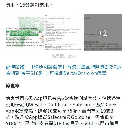
樣本，15分鐘知結果。
+2
點擊圖片放大
延伸閱讀：【快速測試套裝】香港口罩品牌開賣2款快速
檢測劑 最平$18起 ！可檢測Delta/Omicron病毒
億世家
億家世門市及App現已有售6款快速測試套裝，包括香港
公司研發的Wesail、Goldsite、Safecare、及V-Chek。
App限定優惠，購買10支可享75折，而門市則10支8
折。現凡於App購買Safecare及Goldsite，售價低至
$186.7，平均每支只需$18.6就買到。V-Chek門市購買