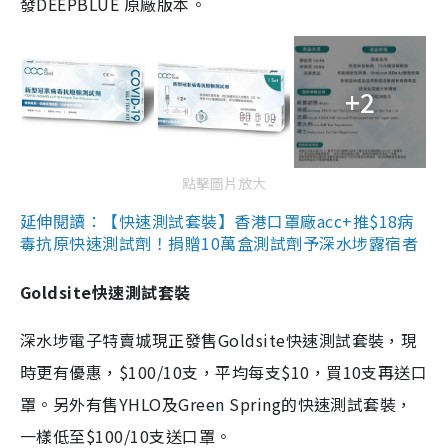
發DEEPBLUE 原廠版本。
+2
點擊圖片放大
延伸閱讀：【快速測試套裝】香港口罩廠acc+推$18病
毒抗原快速測試劑！捐贈10萬盒測試劑予深水埗露宿者
Goldsite快速測試套裝
深水埗電子特賣城現正發售Goldsite快速測試套裝，現
時更有優惠，$100/10支，平均每支$10，買10支再送口
罩。另外有售YHLO及Green Spring的快速測試套裝，
一樣低至$100/10支送口罩。