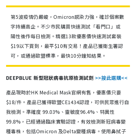
第5波疫情仍嚴峻，Omicron感染力強，確診個案數
字持續高企。不少市民購買快速測試「看門口」或
陽性後作每日檢測。精選13款優惠價快速測試套裝
$19以下買到，最平$10有交易！產品已獲衛生署認
可，或通過歐盟標準，最快10分鐘知結果。
DEEPBLUE 新型冠狀病毒抗原檢測試劑
>>按此選購<<
產品現時於HK Medical Mask官網有售，優惠價只要
$18/件。產品已獲得歐盟CE1434認證，可供民眾進行自
我檢測。準確度 99.03%、靈敏度96.4%、特異性
99.8%，已經通過臨床實驗認證，有效檢測新冠病毒變
種毒株，包括Omicron 及Delta變種病毒。使用鼻拭子