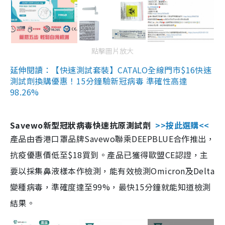
點擊圖片放大
延伸閱讀：【快速測試套裝】CATALO全線門市$16快速
測試劑換購優惠！15分鐘驗新冠病毒 準確性高達
98.26%
Savewo新型冠狀病毒快速抗原測試劑
>>按此選購<<
產品由香港口罩品牌Savewo聯乘DEEPBLUE合作推出，
抗疫優惠價低至$18買到。產品已獲得歐盟CE認證，主
要以採集鼻液樣本作檢測，能有效檢測Omicron及Delta
變種病毒，準確度達至99%，最快15分鐘就能知道檢測
結果。