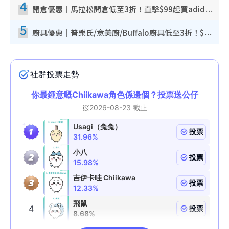
4
開倉優惠｜馬拉松開倉低至3折！直擊$99起買adidas／New Balance／Puma鞋款 STANLEY保溫杯劈價至$119起
5
廚具優惠｜普樂氏/意美廚/Buffalo廚具低至3折！$89起買煎鍋／炒鑊／個人鍋 同場小家電激減至$99起