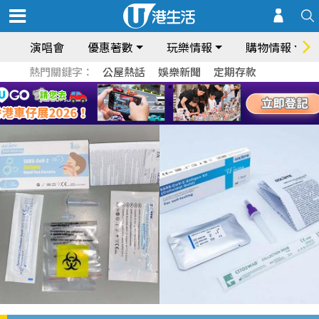
演唱會
優惠著數
玩樂情報
購物情報
熱門關鍵字：
公屋熱話
娛樂新聞
定期存款