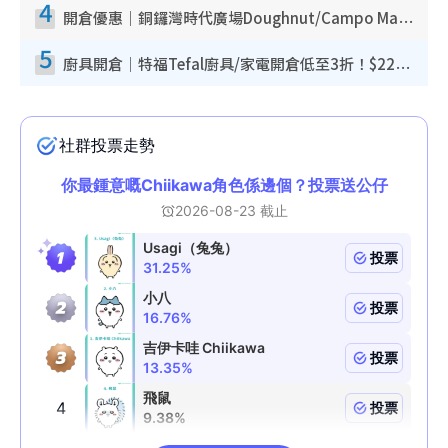
4
開倉優惠｜銅鑼灣時代廣場Doughnut/Campo Marzio開倉低至1折！背囊、書包、手袋劈價$200起
5
廚具開倉｜特福Tefal廚具/家電開倉低至3折！$220起買平底鍋/炒鑊/湯煲！電飯煲/吸塵機/燙斗$418起