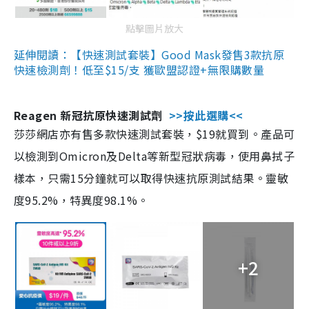
點擊圖片放大
延伸閱讀：【快速測試套裝】Good Mask發售3款抗原
快速檢測劑！低至$15/支 獲歐盟認證+無限購數量
Reagen 新冠抗原快速測試劑
>>按此選購<<
莎莎網店亦有售多款快速測試套裝，$19就買到。產品可
以檢測到Omicron及Delta等新型冠狀病毒，使用鼻拭子
樣本，只需15分鐘就可以取得快速抗原測試結果。靈敏
度95.2%，特異度98.1%。
+2