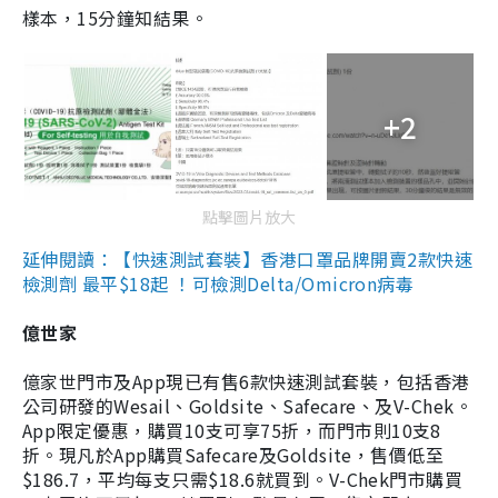
樣本，15分鐘知結果。
+2
點擊圖片放大
延伸閱讀：【快速測試套裝】香港口罩品牌開賣2款快速
檢測劑 最平$18起 ！可檢測Delta/Omicron病毒
億世家
億家世門市及App現已有售6款快速測試套裝，包括香港
公司研發的Wesail、Goldsite、Safecare、及V-Chek。
App限定優惠，購買10支可享75折，而門市則10支8
折。現凡於App購買Safecare及Goldsite，售價低至
$186.7，平均每支只需$18.6就買到。V-Chek門市購買