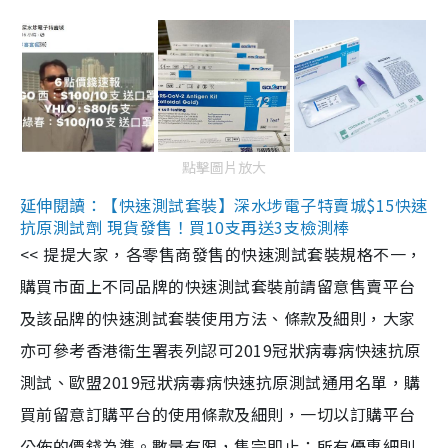
點擊圖片放大
延伸閱讀：【快速測試套裝】深水埗電子特賣城$15快速
抗原測試劑 現貨發售！買10支再送3支檢測棒
<< 提提大家，各零售商發售的快速測試套裝規格不一，
購買市面上不同品牌的快速測試套裝前請留意售賣平台
及該品牌的快速測試套裝使用方法、條款及細則，大家
亦可參考香港衞生署表列認可2019冠狀病毒病快速抗原
測試、歐盟2019冠狀病毒病快速抗原測試通用名單，購
買前留意訂購平台的使用條款及細則，一切以訂購平台
公佈的價錢為準。數量有限，售完即止；所有優惠細則