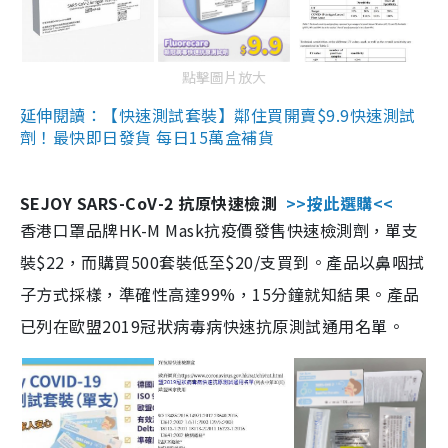
點擊圖片放大
延伸閱讀：【快速測試套裝】鄰住買開賣$9.9快速測試
劑！最快即日發貨 每日15萬盒補貨
SEJOY SARS-CoV-2 抗原快速檢測
>>按此選購<<
香港口罩品牌HK-M Mask抗疫價發售快速檢測劑，單支
裝$22，而購買500套裝低至$20/支買到。產品以鼻咽拭
子方式採樣，準確性高達99%，15分鐘就知結果。產品
已列在歐盟2019冠狀病毒病快速抗原測試通用名單。