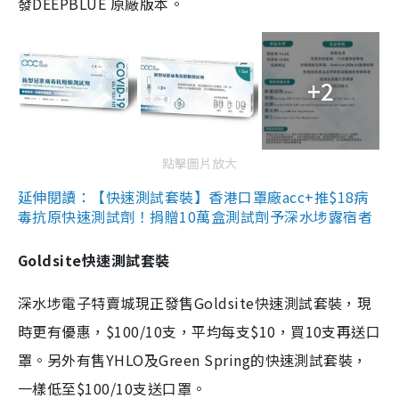
發DEEPBLUE 原廠版本。
+2
點擊圖片放大
延伸閱讀：【快速測試套裝】香港口罩廠acc+推$18病
毒抗原快速測試劑！捐贈10萬盒測試劑予深水埗露宿者
Goldsite快速測試套裝
深水埗電子特賣城現正發售Goldsite快速測試套裝，現
時更有優惠，$100/10支，平均每支$10，買10支再送口
罩。另外有售YHLO及Green Spring的快速測試套裝，
一樣低至$100/10支送口罩。