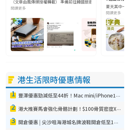
（文章由風傳媒授權轉載） 準備前往韓國旅遊的民眾，近期要特別留
夏天其中一種時
閱讀更多
閱讀更多
港生活限時優惠情報
1
豐澤優惠勁減低至44折！Mac mini/iPhone17Pro大減價！廚房家電$220起
2
港大推賽馬會強化骨骼計劃！$100骨質密度X光檢查 完成免費運動訓練送超市禮券！附參加資格
3
開倉優惠 | 尖沙咀海港城名牌波鞋開倉低至1折！On鞋$899起／Joy&Peace鞋履$98起