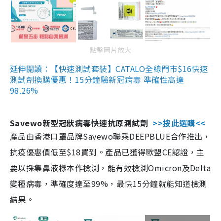
點擊圖片放大
延伸閱讀：【快速測試套裝】CATALO全線門市$16快速
測試劑換購優惠！15分鐘驗新冠病毒 準確性高達
98.26%
Savewo新型冠狀病毒快速抗原測試劑
>>按此選購<<
產品由香港口罩品牌Savewo聯乘DEEPBLUE合作推出，
抗疫優惠價低至$18買到。產品已獲得歐盟CE認證，主
要以採集鼻液樣本作檢測，能有效檢測Omicron及Delta
變種病毒，準確度達至99%，最快15分鐘就能知道檢測
結果。