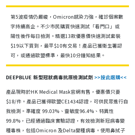
第5波疫情仍嚴峻，Omicron感染力強，確診個案數
字持續高企。不少市民購買快速測試「看門口」或
陽性後作每日檢測。精選13款優惠價快速測試套裝
$19以下買到，最平$10有交易！產品已獲衛生署認
可，或通過歐盟標準，最快10分鐘知結果。
DEEPBLUE 新型冠狀病毒抗原檢測試劑
>>按此選購<<
產品現時於HK Medical Mask官網有售，優惠價只要
$18/件。產品已獲得歐盟CE1434認證，可供民眾進行自
我檢測。準確度 99.03%、靈敏度96.4%、特異性
99.8%，已經通過臨床實驗認證，有效檢測新冠病毒變
種毒株，包括Omicron 及Delta變種病毒。使用鼻拭子