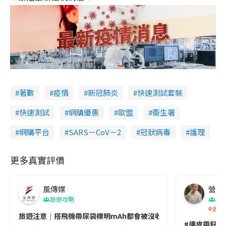
著數
疫情
新冠肺炎
快速測試套裝
快速測試
網購優惠
歐盟
衞生署
網購平台
SARS－CoV－2
冠狀病毒
護理
更多真實評價
風傳媒
營養教
旅遊攻略
生
香港
旅遊注意｜搭飛機帶尿袋標明mAh都會被沒收😱出發前切記檢查「1
#連皮帶籽都