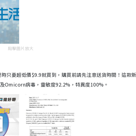
點擊圖片放大
劑，現時只要超低價$9.9就買到，購買前請先注意送貨時間！這款
Omicorn病毒，靈敏度92.2%，特異度100%。