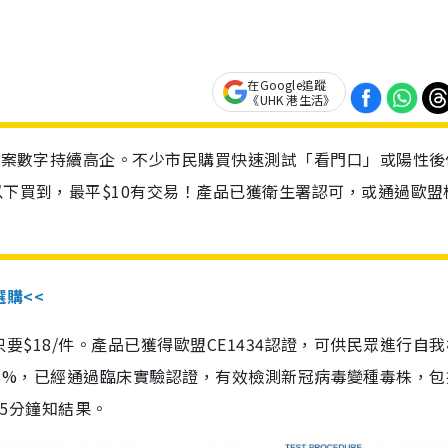
在Google追蹤
《UHK 港生活》
診個案數字持續高企。不少市民購買快速測試「看門口」或陽性後
以下買到，最平$10有交易！產品已獲衛生署認可，或通過歐盟
選購<<
惠價只要$18/件。產品已獲得歐盟CE1434認證，可供民眾進行自
性99.8%，已經通過臨床實驗認證，有效檢測新冠病毒變種毒株，
，15分鐘知結果。