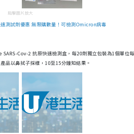
點擊圖片放大
測試劑優惠 無限購數量！可檢測Omicron病毒
are SARS-Cov-2 抗原快速檢測盒，每20劑獨立包裝為1個單位
5。產品以鼻拭子採樣，10至15分鐘知結果。