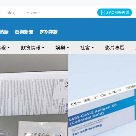
Blog
e-zone
U GO搵好去處
熱話
娛樂新聞
定期存款
情報
飲食情報
娛樂
社會
影片專區