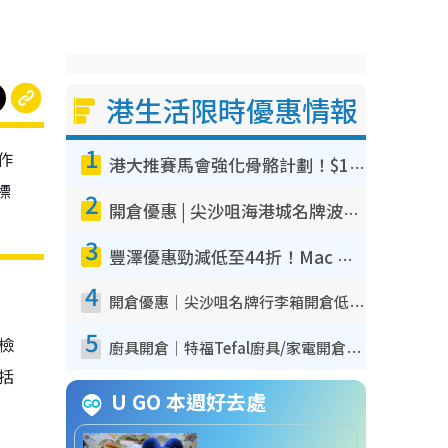
港生活限時優惠情報
1
作
港大推賽馬會強化骨骼計劃！$100骨質密度X光檢查 完成免費運動訓練送超市禮券！附參加資格
標
2
開倉優惠 | 尖沙咀海港城名牌波鞋開倉低至1折！On鞋$899起／Joy&Peace鞋履$98起
3
豐澤優惠勁減低至44折！Mac mini/iPhone17Pro大減價！廚房家電$220起
4
開倉優惠｜尖沙咀名牌行李箱開倉低至4折！一連5日 American Tourister/ace./Hallmark $200起！
5
我檢
廚具開倉｜特福Tefal廚具/家電開倉低至3折！$220起買平底鍋/炒鑊/湯煲！電飯煲/吸塵機/燙斗$418起
包括
U GO 本週好去處