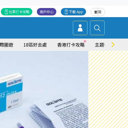
社群打卡攻略
商戶中心
下載 App
繁
简
周圍遊
18區好去處
香港打卡攻略
主題特集