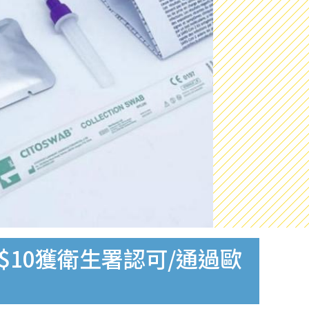
$10獲衛生署認可/通過歐