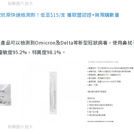
點擊圖片放大
3款抗原快速檢測劑！低至$15/支 獲歐盟認證+無限購數量
品可以檢測到Omicron及Delta等新型冠狀病毒，使用鼻拭
度95.2%，特異度98.1%。
點擊圖片放大