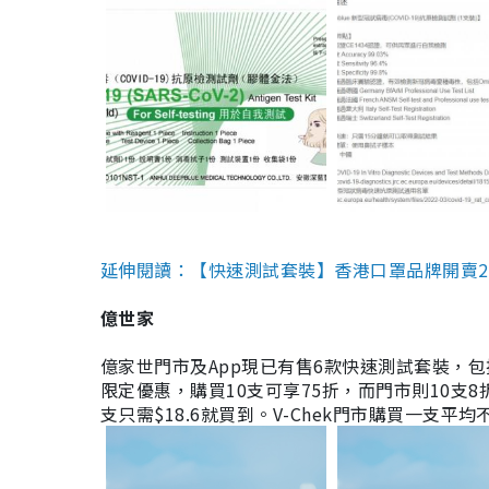
延伸閱讀：【快速測試套裝】香港口罩品牌開賣2款快速
億世家
億家世門市及App現已有售6款快速測試套裝，包括香港公司
限定優惠，購買10支可享75折，而門市則10支8折。現
支只需$18.6就買到。V-Chek門市購買一支平