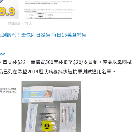
點擊圖片放大
速測試劑！最快即日發貨 每日15萬盒補貨
<<
，單支裝$22，而購買500套裝低至$20/支買到。產品以鼻咽
品已列在歐盟2019冠狀病毒病快速抗原測試通用名單。