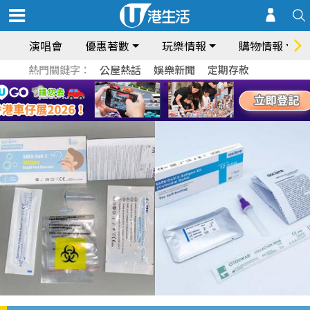
演唱會
優惠著數
玩樂情報
購物情報
熱門關鍵字：
公屋熱話
娛樂新聞
定期存款