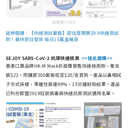
點擊圖片放大
延伸閱讀：【快速測試套裝】鄰住買開賣$9.9快速測試
劑！最快即日發貨 每日15萬盒補貨
SEJOY SARS-CoV-2 抗原快速檢測
>>按此選購<<
香港口罩品牌HK-M Mask抗疫價發售快速檢測劑，單支
裝$22，而購買500套裝低至$20/支買到。產品以鼻咽拭
子方式採樣，準確性高達99%，15分鐘就知結果。產品
已列在歐盟2019冠狀病毒病快速抗原測試通用名單。