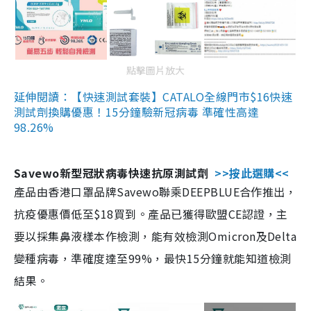
點擊圖片放大
延伸閱讀：【快速測試套裝】CATALO全線門市$16快速
測試劑換購優惠！15分鐘驗新冠病毒 準確性高達
98.26%
Savewo新型冠狀病毒快速抗原測試劑
>>按此選購<<
產品由香港口罩品牌Savewo聯乘DEEPBLUE合作推出，
抗疫優惠價低至$18買到。產品已獲得歐盟CE認證，主
要以採集鼻液樣本作檢測，能有效檢測Omicron及Delta
變種病毒，準確度達至99%，最快15分鐘就能知道檢測
結果。