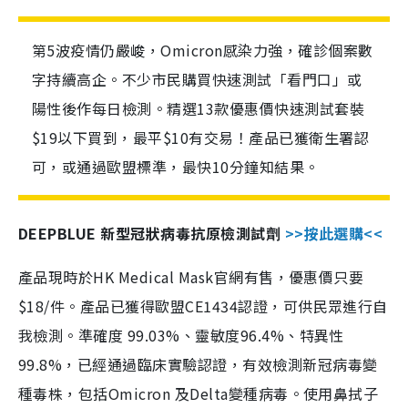
第5波疫情仍嚴峻，Omicron感染力強，確診個案數
字持續高企。不少市民購買快速測試「看門口」或
陽性後作每日檢測。精選13款優惠價快速測試套裝
$19以下買到，最平$10有交易！產品已獲衛生署認
可，或通過歐盟標準，最快10分鐘知結果。
DEEPBLUE 新型冠狀病毒抗原檢測試劑
>>按此選購<<
產品現時於HK Medical Mask官網有售，優惠價只要
$18/件。產品已獲得歐盟CE1434認證，可供民眾進行自
我檢測。準確度 99.03%、靈敏度96.4%、特異性
99.8%，已經通過臨床實驗認證，有效檢測新冠病毒變
種毒株，包括Omicron 及Delta變種病毒。使用鼻拭子