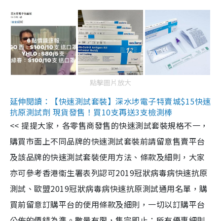
點擊圖片放大
延伸閱讀：【快速測試套裝】深水埗電子特賣城$15快速
抗原測試劑 現貨發售！買10支再送3支檢測棒
<< 提提大家，各零售商發售的快速測試套裝規格不一，
購買市面上不同品牌的快速測試套裝前請留意售賣平台
及該品牌的快速測試套裝使用方法、條款及細則，大家
亦可參考香港衞生署表列認可2019冠狀病毒病快速抗原
測試、歐盟2019冠狀病毒病快速抗原測試通用名單，購
買前留意訂購平台的使用條款及細則，一切以訂購平台
公佈的價錢為準。數量有限，售完即止；所有優惠細則