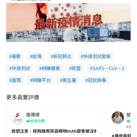
著數
疫情
新冠肺炎
快速測試套裝
快速測試
網購優惠
歐盟
SARS－CoV－2
護理
網購平台
衞生署
冠狀病毒
更多真實評價
風傳媒
營養教
旅遊攻略
生
香港
旅遊注意｜搭飛機帶尿袋標明mAh都會被沒收😱出發前切記檢查「1
#連皮帶籽都