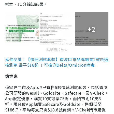
樣本，15分鐘知結果。
+2
點擊圖片放大
延伸閱讀：【快速測試套裝】香港口罩品牌開賣2款快速
檢測劑 最平$18起 ！可檢測Delta/Omicron病毒
億世家
億家世門市及App現已有售6款快速測試套裝，包括香港
公司研發的Wesail、Goldsite、Safecare、及V-Chek。
App限定優惠，購買10支可享75折，而門市則10支8
折。現凡於App購買Safecare及Goldsite，售價低至
$186.7，平均每支只需$18.6就買到。V-Chek門市購買