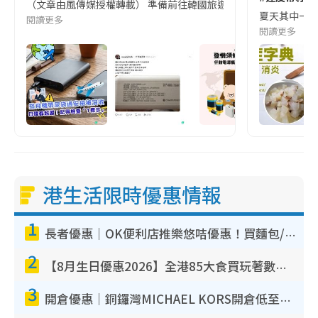
（文章由風傳媒授權轉載） 準備前往韓國旅遊的民眾，近期要特別留
夏天其中一種時
閱讀更多
閱讀更多
港生活限時優惠情報
1
長者優惠｜OK便利店推樂悠咭優惠！買麵包/牛奶/保健品拍卡即減
2
【8月生日優惠2026】全港85大食買玩著數攻略 自助餐/火鍋放題同行免費＋誠品/DONKI送現金券
3
開倉優惠｜銅鑼灣MICHAEL KORS開倉低至17折！直擊$500起買手袋/銀包/鞋款 必買經典Jet Set系列