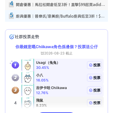
4
開倉優惠｜馬拉松開倉低至3折！直擊$99起買adidas／New Balance／Puma鞋款 STANLEY保溫杯劈價至$119起
5
廚具優惠｜普樂氏/意美廚/Buffalo廚具低至3折！$89起買煎鍋／炒鑊／個人鍋 同場小家電激減至$99起