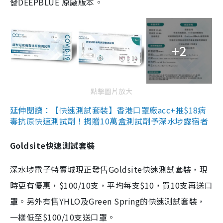
發DEEPBLUE 原廠版本。
+2
點擊圖片放大
延伸閱讀：【快速測試套裝】香港口罩廠acc+推$18病
毒抗原快速測試劑！捐贈10萬盒測試劑予深水埗露宿者
Goldsite快速測試套裝
深水埗電子特賣城現正發售Goldsite快速測試套裝，現
時更有優惠，$100/10支，平均每支$10，買10支再送口
罩。另外有售YHLO及Green Spring的快速測試套裝，
一樣低至$100/10支送口罩。