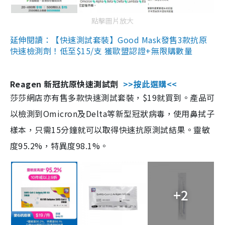
點擊圖片放大
延伸閱讀：【快速測試套裝】Good Mask發售3款抗原
快速檢測劑！低至$15/支 獲歐盟認證+無限購數量
Reagen 新冠抗原快速測試劑
>>按此選購<<
莎莎網店亦有售多款快速測試套裝，$19就買到。產品可
以檢測到Omicron及Delta等新型冠狀病毒，使用鼻拭子
樣本，只需15分鐘就可以取得快速抗原測試結果。靈敏
度95.2%，特異度98.1%。
+2