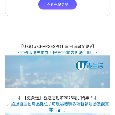
【U GO x CHARGESPOT 夏日消暑企劃⚡】
> 打卡即送充電券！限量1000張🔋送完即止 <
↓ 【免費送】香港運動節2026電子門票！↓
↓ 設過百運動用品攤位 / 可現場體驗多項新穎運動及觀賞
賽事🔥 ↓