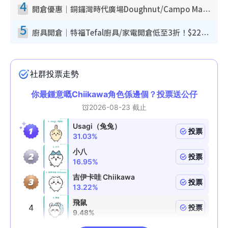
4
開倉優惠｜銅鑼灣時代廣場Doughnut/Campo Marzio開倉低至1折！背囊、書包、手袋劈價$200起
5
廚具開倉｜特福Tefal廚具/家電開倉低至3折！$220起買平底鍋/炒鑊/湯煲！電飯煲/吸塵機/燙斗$418起