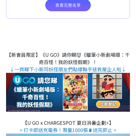
【新會員限定】《U GO》請你睇👹《蠟筆小新劇場版：千
奇百怪！我的妖怪假期》！
↓一齊睇下小新同妖怪朋友們點樣聯手拯救屋企人啦↓
【U GO x CHARGESPOT 夏日消暑企劃⚡】
> 打卡即送充電券！限量1000張🔋送完即止 <