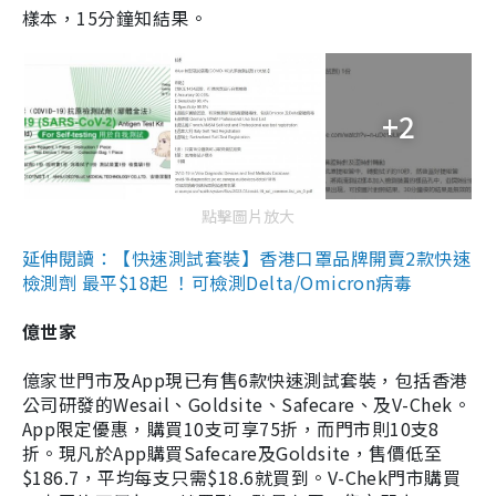
樣本，15分鐘知結果。
+2
點擊圖片放大
延伸閱讀：【快速測試套裝】香港口罩品牌開賣2款快速
檢測劑 最平$18起 ！可檢測Delta/Omicron病毒
億世家
億家世門市及App現已有售6款快速測試套裝，包括香港
公司研發的Wesail、Goldsite、Safecare、及V-Chek。
App限定優惠，購買10支可享75折，而門市則10支8
折。現凡於App購買Safecare及Goldsite，售價低至
$186.7，平均每支只需$18.6就買到。V-Chek門市購買