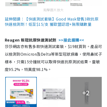
點擊圖片放大
延伸閱讀：【快速測試套裝】Good Mask發售3款抗原
快速檢測劑！低至$15/支 獲歐盟認證+無限購數量
Reagen 新冠抗原快速測試劑
>>按此選購<<
莎莎網店亦有售多款快速測試套裝，$19就買到。產品可
以檢測到Omicron及Delta等新型冠狀病毒，使用鼻拭子
樣本，只需15分鐘就可以取得快速抗原測試結果。靈敏
度95.2%，特異度98.1%。
+2