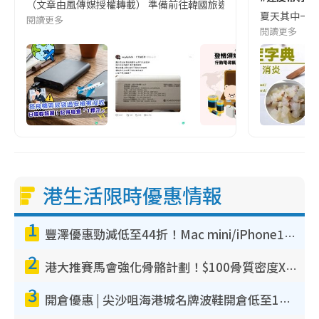
（文章由風傳媒授權轉載） 準備前往韓國旅遊的民眾，近期要特別留
夏天其中一種時
閱讀更多
閱讀更多
港生活限時優惠情報
1
豐澤優惠勁減低至44折！Mac mini/iPhone17Pro大減價！廚房家電$220起
2
港大推賽馬會強化骨骼計劃！$100骨質密度X光檢查 完成免費運動訓練送超市禮券！附參加資格
3
開倉優惠 | 尖沙咀海港城名牌波鞋開倉低至1折！On鞋$899起／Joy&Peace鞋履$98起