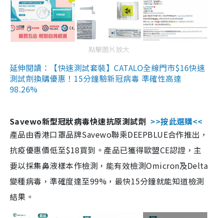
點擊圖片放大
延伸閱讀：【快速測試套裝】CATALO全線門市$16快速
測試劑換購優惠！15分鐘驗新冠病毒 準確性高達
98.26%
Savewo新型冠狀病毒快速抗原測試劑
>>按此選購<<
產品由香港口罩品牌Savewo聯乘DEEPBLUE合作推出，
抗疫優惠價低至$18買到。產品已獲得歐盟CE認證，主
要以採集鼻液樣本作檢測，能有效檢測Omicron及Delta
變種病毒，準確度達至99%，最快15分鐘就能知道檢測
結果。