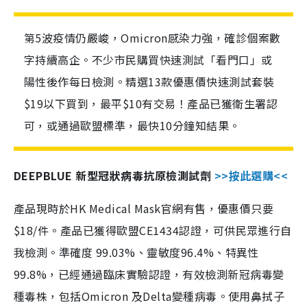
第5波疫情仍嚴峻，Omicron感染力強，確診個案數
字持續高企。不少市民購買快速測試「看門口」或
陽性後作每日檢測。精選13款優惠價快速測試套裝
$19以下買到，最平$10有交易！產品已獲衛生署認
可，或通過歐盟標準，最快10分鐘知結果。
DEEPBLUE 新型冠狀病毒抗原檢測試劑
>>按此選購<<
產品現時於HK Medical Mask官網有售，優惠價只要
$18/件。產品已獲得歐盟CE1434認證，可供民眾進行自
我檢測。準確度 99.03%、靈敏度96.4%、特異性
99.8%，已經通過臨床實驗認證，有效檢測新冠病毒變
種毒株，包括Omicron 及Delta變種病毒。使用鼻拭子