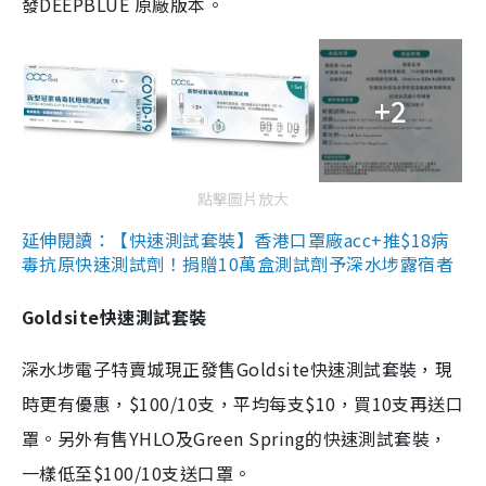
發DEEPBLUE 原廠版本。
+2
點擊圖片放大
延伸閱讀：【快速測試套裝】香港口罩廠acc+推$18病
毒抗原快速測試劑！捐贈10萬盒測試劑予深水埗露宿者
Goldsite快速測試套裝
深水埗電子特賣城現正發售Goldsite快速測試套裝，現
時更有優惠，$100/10支，平均每支$10，買10支再送口
罩。另外有售YHLO及Green Spring的快速測試套裝，
一樣低至$100/10支送口罩。