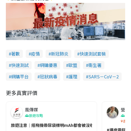
著數
疫情
新冠肺炎
快速測試套裝
快速測試
網購優惠
歐盟
衞生署
網購平台
冠狀病毒
護理
SARS－CoV－2
更多真實評價
風傳媒
營養教
旅遊攻略
生
香港
旅遊注意｜搭飛機帶尿袋標明mAh都會被沒收😱出發前切記檢查「1
#連皮帶籽都