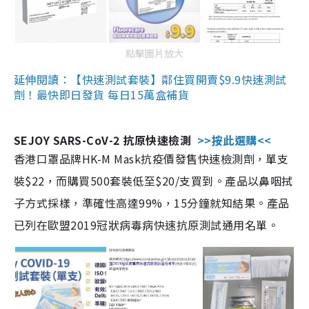
點擊圖片放大
延伸閱讀：【快速測試套裝】鄰住買開賣$9.9快速測試
劑！最快即日發貨 每日15萬盒補貨
SEJOY SARS-CoV-2 抗原快速檢測
>>按此選購<<
香港口罩品牌HK-M Mask抗疫價發售快速檢測劑，單支
裝$22，而購買500套裝低至$20/支買到。產品以鼻咽拭
子方式採樣，準確性高達99%，15分鐘就知結果。產品
已列在歐盟2019冠狀病毒病快速抗原測試通用名單。