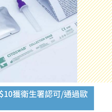
$10獲衛生署認可/通過歐