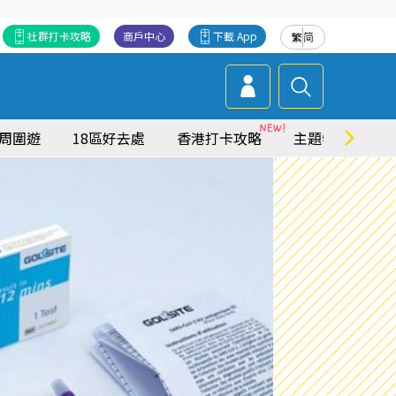
社群打卡攻略
商戶中心
下載 App
繁
简
周圍遊
18區好去處
香港打卡攻略
主題特集