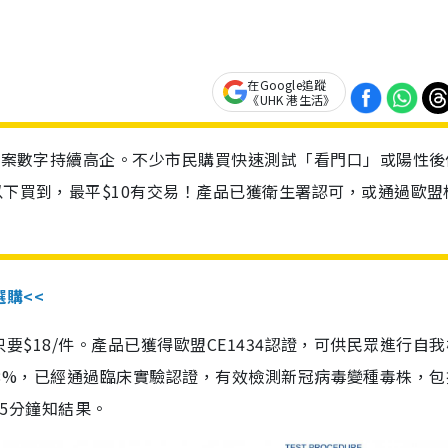
在Google追蹤
《UHK 港生活》
診個案數字持續高企。不少市民購買快速測試「看門口」或陽性後
以下買到，最平$10有交易！產品已獲衛生署認可，或通過歐盟
選購<<
惠價只要$18/件。產品已獲得歐盟CE1434認證，可供民眾進行自
性99.8%，已經通過臨床實驗認證，有效檢測新冠病毒變種毒株，
，15分鐘知結果。