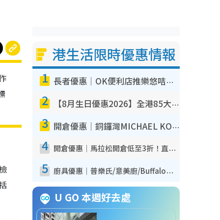
港生活限時優惠情報
1
作
長者優惠｜OK便利店推樂悠咭優惠！買麵包/牛奶/保健品拍卡即減
標
2
【8月生日優惠2026】全港85大食買玩著數攻略 自助餐/火鍋放題同行免費＋誠品/DONKI送現金券
3
開倉優惠｜銅鑼灣MICHAEL KORS開倉低至17折！直擊$500起買手袋/銀包/鞋款 必買經典Jet Set系列
4
開倉優惠｜馬拉松開倉低至3折！直擊$99起買adidas／New Balance／Puma鞋款 STANLEY保溫杯劈價至$119起
5
我檢
廚具優惠｜普樂氏/意美廚/Buffalo廚具低至3折！$89起買煎鍋／炒鑊／個人鍋 同場小家電激減至$99起
包括
U GO 本週好去處