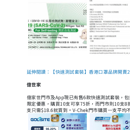
延伸閱讀：【快速測試套裝】香港口罩品牌開賣2款快速
億世家
億家世門市及App現已有售6款快速測試套裝，包括香港公司
限定優惠，購買10支可享75折，而門市則10支8折。現
支只需$18.6就買到。V-Chek門市購買一支平