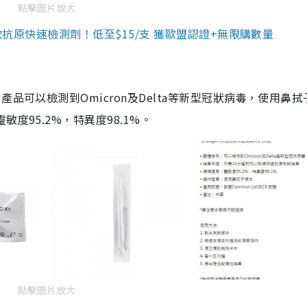
點擊圖片放大
3款抗原快速檢測劑！低至$15/支 獲歐盟認證+無限購數量
品可以檢測到Omicron及Delta等新型冠狀病毒，使用鼻拭
度95.2%，特異度98.1%。
點擊圖片放大