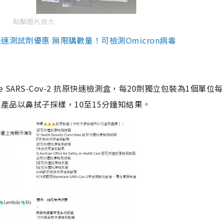
點擊圖片放大
測試劑優惠 無限購數量！可檢測Omicron病毒
are SARS-Cov-2 抗原快速檢測盒，每20劑獨立包裝為1個單位
5。產品以鼻拭子採樣，10至15分鐘知結果。