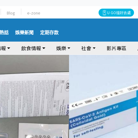
Blog
e-zone
U GO搵好去處
熱話
娛樂新聞
定期存款
情報
飲食情報
娛樂
社會
影片專區