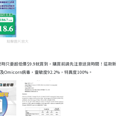
點擊圖片放大
劑，現時只要超低價$9.9就買到，購買前請先注意送貨時間！這款
Omicorn病毒，靈敏度92.2%，特異度100%。