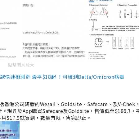
點擊圖片放大
檢測劑 最平$18起 ！可檢測Delta/Omicron病毒
研發的Wesail、Goldsite、Safecare、及V-Chek。
凡於App購買Safecare及Goldsite，售價低至$186.7
均不用$17.9就買到，數量有限，售完即止。