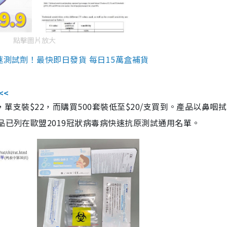
點擊圖片放大
速測試劑！最快即日發貨 每日15萬盒補貨
<<
，單支裝$22，而購買500套裝低至$20/支買到。產品以鼻咽
品已列在歐盟2019冠狀病毒病快速抗原測試通用名單。